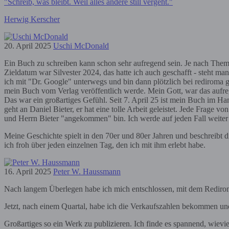
"Schreib, was bleibt. Weil alles andere still vergeht."
Herwig Kerscher
20. April 2025
Uschi McDonald
Ein Buch zu schreiben kann schon sehr aufregend sein. Je nach Them
Zieldatum war Silvester 2024, das hatte ich auch geschafft - steht ma
ich mit "Dr. Google" unterwegs und bin dann plötzlich bei rediroma 
mein Buch vom Verlag veröffentlich werde. Mein Gott, war das aufr
Das war ein großartiges Gefühl. Seit 7. April 25 ist mein Buch im Han
geht an Daniel Bieter, er hat eine tolle Arbeit geleistet. Jede Frage vo
und Herrn Bieter "angekommen" bin. Ich werde auf jeden Fall weiter 
Meine Geschichte spielt in den 70er und 80er Jahren und beschreibt 
ich froh über jeden einzelnen Tag, den ich mit ihm erlebt habe.
16. April 2025
Peter W. Haussmann
Nach langem Überlegen habe ich mich entschlossen, mit dem Redirom
Jetzt, nach einem Quartal, habe ich die Verkaufszahlen bekommen und 
Großartiges so ein Werk zu publizieren. Ich finde es spannend, wievie