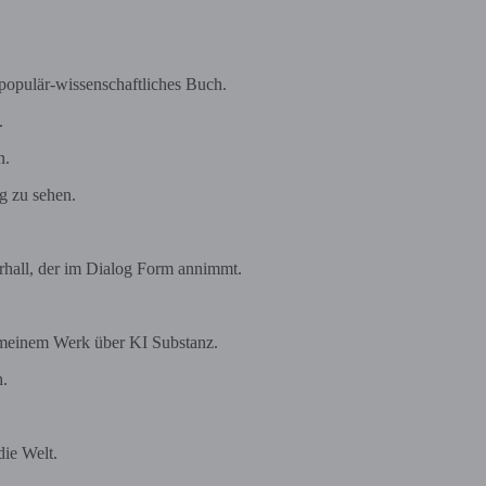
n populär-wissenschaftliches Buch.
.
n.
g zu sehen.
rhall, der im Dialog Form annimmt.
n meinem Werk über KI Substanz.
h.
die Welt.