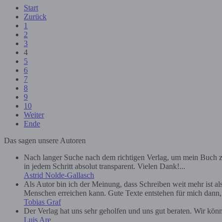
Start
Zurück
1
2
3
4
5
6
7
8
9
10
Weiter
Ende
Das sagen unsere Autoren
Nach langer Suche nach dem richtigen Verlag, um mein Buch zu
in jedem Schritt absolut transparent. Vielen Dank!...
Astrid Nolde-Gallasch
Als Autor bin ich der Meinung, dass Schreiben weit mehr ist a
Menschen erreichen kann. Gute Texte entstehen für mich dann, we
Tobias Graf
Der Verlag hat uns sehr geholfen und uns gut beraten. Wir kön
Luis Are