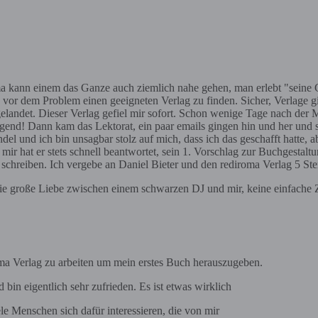
a kann einem das Ganze auch ziemlich nahe gehen, man erlebt "seine Ge
n vor dem Problem einen geeigneten Verlag zu finden. Sicher, Verlage gi
gelandet. Dieser Verlag gefiel mir sofort. Schon wenige Tage nach der
egend! Dann kam das Lektorat, ein paar emails gingen hin und her un
del und ich bin unsagbar stolz auf mich, dass ich das geschafft hatte, 
n mir hat er stets schnell beantwortet, sein 1. Vorschlag zur Buchgestalt
schreiben. Ich vergebe an Daniel Bieter und den rediroma Verlag 5 Ste
die große Liebe zwischen einem schwarzen DJ und mir, keine einfache Ze
a Verlag zu arbeiten um mein erstes Buch herauszugeben.
bin eigentlich sehr zufrieden. Es ist etwas wirklich
le Menschen sich dafür interessieren, die von mir