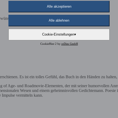
Alle akzeptieren
ewünschten Erfolg bringt ?
Alle ablehnen
Cookie-Einstellungen
▾
CookieHint 2 by
reDim GmbH
schienen. Es ist ein tolles Gefühl, das Buch in den Händen zu halten, 
 of Age- und Roadmovie-Elementen, der mit seiner humorvollen Anmutun
dimensionalen Wesen und einem geheimnisvollen Gedichtemann. Poesie is
e Impulse vermitteln kann.