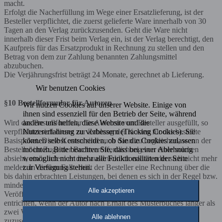
macht.
Erfolgt die Nacherfüllung im Wege einer Ersatzlieferung, ist der
Besteller verpflichtet, die zuerst gelieferte Ware innerhalb von 30
Tagen an den Verlag zurückzusenden. Geht die Ware nicht
innerhalb dieser Frist beim Verlag ein, ist der Verlag berechtigt, den
Kaufpreis für das Ersatzprodukt in Rechnung zu stellen und den
Betrag von dem zur Zahlung benannten Zahlungsmittel
abzubuchen.
Die Verjährungsfrist beträgt 24 Monate, gerechnet ab Lieferung.
Wir benutzen Cookies
§10 Bestellformular für Autoren
Wir nutzen Cookies auf unserer Website. Einige von
ihnen sind essenziell für den Betrieb der Seite, während
andere uns helfen, diese Website und die
Wird das Bestellformular für Autoren vom Besteller ausgefüllt, so
Nutzererfahrung zu verbessern (Tracking Cookies). Sie
verpflichtet sich dieser zur Zahlung der Kosten für das bestellte
können selbst entscheiden, ob Sie die Cookies zulassen
Basispaket. Diese Kosten sind auch dann zu begleichen, wenn der
möchten. Bitte beachten Sie, dass bei einer Ablehnung
Besteller im Zuge der Buchveröffentlichung von einer solchen
womöglich nicht mehr alle Funktionalitäten der Seite
absieht, etwa indem er dies ausdrücklich erklärt oder sich nicht mehr
zur Verfügung stehen.
meldet. In diesem Fall erhält der Besteller eine Rechnung über die
bis dahin erbrachten Leistungen, bei denen es sich in der Regel bzw.
mindestens um das Basispaket oder das Basispaket ohne
Alle akzeptieren
Veröffentlichung handelt. Diese Zahlung ist auch dann zu
entrichten, wenn der Autor nach Erhalt des Musterbuches länger als
zwei Wochen benötigt, um dem Verlag eine Korrekturliste
Alle ablehnen
zuzusenden. Eine Buchveröffentlichung ist nach der Zahlung