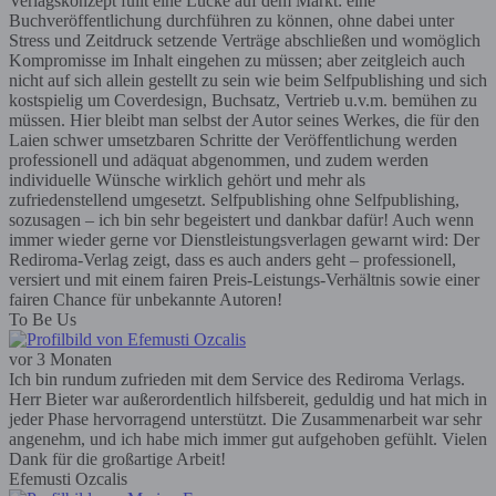
Verlagskonzept füllt eine Lücke auf dem Markt: eine
Buchveröffentlichung durchführen zu können, ohne dabei unter
Stress und Zeitdruck setzende Verträge abschließen und womöglich
Kompromisse im Inhalt eingehen zu müssen; aber zeitgleich auch
nicht auf sich allein gestellt zu sein wie beim Selfpublishing und sich
kostspielig um Coverdesign, Buchsatz, Vertrieb u.v.m. bemühen zu
müssen. Hier bleibt man selbst der Autor seines Werkes, die für den
Laien schwer umsetzbaren Schritte der Veröffentlichung werden
professionell und adäquat abgenommen, und zudem werden
individuelle Wünsche wirklich gehört und mehr als
zufriedenstellend umgesetzt. Selfpublishing ohne Selfpublishing,
sozusagen – ich bin sehr begeistert und dankbar dafür! Auch wenn
immer wieder gerne vor Dienstleistungsverlagen gewarnt wird: Der
Rediroma-Verlag zeigt, dass es auch anders geht – professionell,
versiert und mit einem fairen Preis-Leistungs-Verhältnis sowie einer
fairen Chance für unbekannte Autoren!
To Be Us
vor 3 Monaten
Ich bin rundum zufrieden mit dem Service des Rediroma Verlags.
Herr Bieter war außerordentlich hilfsbereit, geduldig und hat mich in
jeder Phase hervorragend unterstützt. Die Zusammenarbeit war sehr
angenehm, und ich habe mich immer gut aufgehoben gefühlt. Vielen
Dank für die großartige Arbeit!
Efemusti Ozcalis