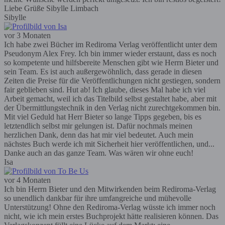
Liebe Grüße Sibylle Limbach
Sibylle
vor 3 Monaten
Ich habe zwei Bücher im Rediroma Verlag veröffentlicht unter dem
Pseudonym Alex Frey. Ich bin immer wieder erstaunt, dass es noch
so kompetente und hilfsbereite Menschen gibt wie Herrn Bieter und
sein Team. Es ist auch außergewöhnlich, dass gerade in diesen
Zeiten die Preise für die Veröffentlichungen nicht gestiegen, sondern
fair geblieben sind. Hut ab! Ich glaube, dieses Mal habe ich viel
Arbeit gemacht, weil ich das Titelbild selbst gestaltet habe, aber mit
der Übermittlungstechnik in den Verlag nicht zurechtgekommen bin.
Mit viel Geduld hat Herr Bieter so lange Tipps gegeben, bis es
letztendlich selbst mir gelungen ist. Dafür nochmals meinen
herzlichen Dank, denn das hat mir viel bedeutet. Auch mein
nächstes Buch werde ich mit Sicherheit hier veröffentlichen, und...
Danke auch an das ganze Team. Was wären wir ohne euch!
Isa
vor 4 Monaten
Ich bin Herrn Bieter und den Mitwirkenden beim Rediroma-Verlag
so unendlich dankbar für ihre umfangreiche und mühevolle
Unterstützung! Ohne den Rediroma-Verlag wüsste ich immer noch
nicht, wie ich mein erstes Buchprojekt hätte realisieren können. Das