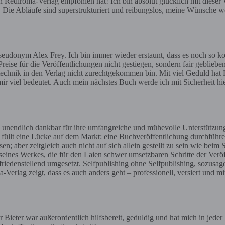
ediroma-Verlag empfohlen hat! Ich bin absolut glücklich mit dieser Wa
e. Die Abläufe sind superstrukturiert und reibungslos, meine Wünsche we
eudonym Alex Frey. Ich bin immer wieder erstaunt, dass es noch so ko
reise für die Veröffentlichungen nicht gestiegen, sondern fair geblieben
gstechnik in den Verlag nicht zurechtgekommen bin. Mit viel Geduld hat H
ir viel bedeutet. Auch mein nächstes Buch werde ich mit Sicherheit h
 unendlich dankbar für ihre umfangreiche und mühevolle Unterstützun
t füllt eine Lücke auf dem Markt: eine Buchveröffentlichung durchführe
aber zeitgleich auch nicht auf sich allein gestellt zu sein wie beim 
 seines Werkes, die für den Laien schwer umsetzbaren Schritte der Ve
iedenstellend umgesetzt. Selfpublishing ohne Selfpublishing, sozusag
erlag zeigt, dass es auch anders geht – professionell, versiert und mi
Bieter war außerordentlich hilfsbereit, geduldig und hat mich in jede