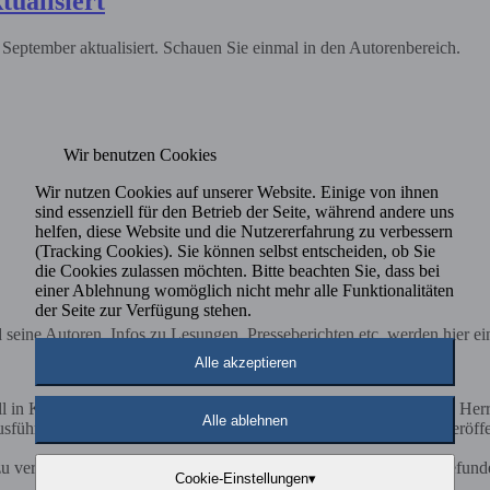
tualisiert
 September aktualisiert. Schauen Sie einmal in den Autorenbereich.
Wir benutzen Cookies
Wir nutzen Cookies auf unserer Website. Einige von ihnen
sind essenziell für den Betrieb der Seite, während andere uns
helfen, diese Website und die Nutzererfahrung zu verbessern
(Tracking Cookies). Sie können selbst entscheiden, ob Sie
die Cookies zulassen möchten. Bitte beachten Sie, dass bei
einer Ablehnung womöglich nicht mehr alle Funktionalitäten
der Seite zur Verfügung stehen.
ine Autoren. Infos zu Lesungen, Presseberichten etc. werden hier eing
Alle akzeptieren
in Kürze folgen. Alles ist sehr schnell und reibungslos verlaufen. Herr 
Alle ablehnen
sführlich beantwortet, sodass die notwendigen Prozesse für die Veröff
 veröffentlichen, bin ich unendlich froh, den Rediroma-Verlag gefund
Cookie-Einstellungen
▾