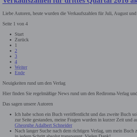
Verkaufszahlen für drittes Quartal 2016 ak
Liebe Autoren, heute wurden die Verkaufszahlen für Juli, August und
Seite 1 von 4
Start
Zurück
1
2
3
4
Weiter
Ende
Neuigkeiten rund um den Verlag
Hier finden Sie regelmäßige News rund um den Rediroma-Verlag und se
Das sagen unsere Autoren
Ich habe schon ein Buch veröffentlicht und das zweite Buch soll 
zur Seite gestanden, meine Fragen wurden in kurzer Zeit und au
Gheorghe Adalbert Schneider
Nach langer Suche nach dem richtigen Verlag, um mein Buch zu
in jedem Schritt absolut transparent. Vielen Dank!...