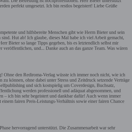
hl. Die Betreuung ist hochprofessionell. Herr Bieter unterstützt
rden perfekt umgesetzt. Ich bin restlos begeistert! Liebe Grüße
mpetente und hilfsbereite Menschen gibt wie Herrn Bieter und sein
 sind. Hut ab! Ich glaube, dieses Mal habe ich viel Arbeit gemacht,
err Bieter so lange Tipps gegeben, bis es letztendlich selbst mir
ier veröffentlichen, und... Danke auch an das ganze Team. Was wären
g! Ohne den Rediroma-Verlag wüsste ich immer noch nicht, wie ich
n zu können, ohne dabei unter Stress und Zeitdruck setzende Verträge
Selfpublishing und sich kostspielig um Coverdesign, Buchsatz,
röffentlichung werden professionell und adäquat abgenommen, und
en – ich bin sehr begeistert und dankbar dafür! Auch wenn immer
t einem fairen Preis-Leistungs-Verhältnis sowie einer fairen Chance
r Phase hervorragend unterstützt. Die Zusammenarbeit war sehr