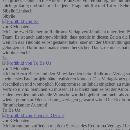
Ein großes Danke an die Autorin Franziska von Homburg, die mir den R
mich großartig und steht mir bei jeder Frage mit Rat und Tat zur Seit
Sibylle Limbach
Sibylle
vor 3 Monaten
Ich habe zwei Bücher im Rediroma Verlag veröffentlicht unter dem Ps
Team. Es ist auch außergewöhnlich, dass gerade in diesen Zeiten die P
weil ich das Titelbild selbst gestaltet habe, aber mit der Übermittlun
gelungen ist. Dafür nochmals meinen herzlichen Dank, denn das hat m
wir ohne euch!
Isa
vor 4 Monaten
Ich bin Herrn Bieter und den Mitwirkenden beim Rediroma-Verlag so
mein erstes Buchprojekt hätte realisieren können. Das Verlagskonzep
abschließen und womöglich Kompromisse im Inhalt eingehen zu müssen; 
Vertrieb u.v.m. bemühen zu müssen. Hier bleibt man selbst der Autor
zudem werden individuelle Wünsche wirklich gehört und mehr als zufr
wieder gerne vor Dienstleistungsverlagen gewarnt wird: Der Rediroma-V
für unbekannte Autoren!
To Be Us
vor 3 Monaten
Ich bin rundum zufrieden mit dem Service des Rediroma Verlags. Herr 