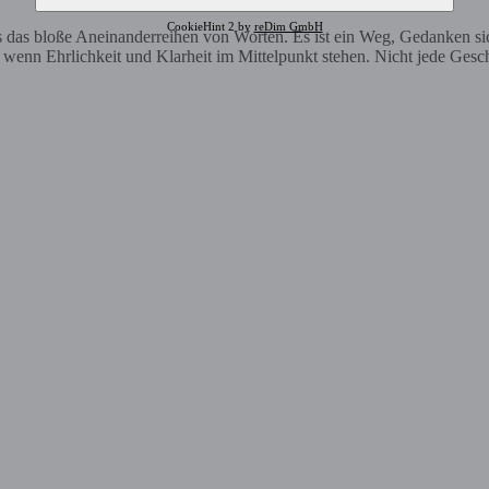
CookieHint 2 by
reDim GmbH
ls das bloße Aneinanderreihen von Worten. Es ist ein Weg, Gedanken s
nn Ehrlichkeit und Klarheit im Mittelpunkt stehen. Nicht jede Geschich