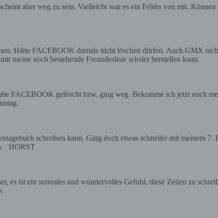
cheint aber weg zu sein. Vielleicht war es ein Fehler von mir. Könn
en. Hätte FACEBOOK damals nicht löschen dürfen. Auch GMX nicht. 
ir meine noch bestehende Freundesliste wieder herstellen kann.
 FACEBOOK gelöscht bzw. ging weg Bekomme ich jetzt noch mein 7.
nntag.
tagebuch schreiben kann. Ging doch etwas schneller mit meinem 7. Bu
och. HORST
 es ist ein surreales und wundervolles Gefühl, diese Zeilen zu schre
k