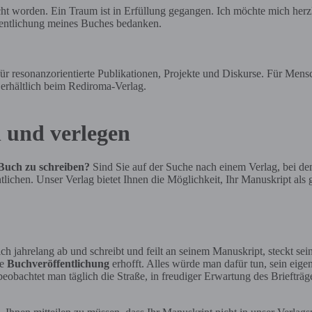
tlicht worden. Ein Traum ist in Erfüllung gegangen. Ich möchte mich her
fentlichung meines Buches bedanken.
esonanzorientierte Publikationen, Projekte und Diskurse. Für Mensch
. erhältlich beim Rediroma-Verlag.
n und verlegen
 Buch zu schreiben?
Sind Sie auf der Suche nach einem Verlag, bei de
entlichen. Unser Verlag bietet Ihnen die Möglichkeit, Ihr Manuskript 
jahrelang ab und schreibt und feilt an seinem Manuskript, steckt sein
ne
Buchveröffentlichung
erhofft. Alles würde man dafür tun, sein eige
bachtet man täglich die Straße, in freudiger Erwartung des Briefträger