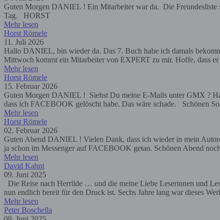
Guten Morgen DANIEL ! Ein Mitarbeiter war da. Die Freundesliste s
Tag. HORST
Mehr lesen
Horst Römele
11. Juli 2026
Hallo DANIEL, bin wieder da. Das 7. Buch habe ich damals bekomm
Mittwoch kommt ein Mitarbeiter von EXPERT zu mir. Hoffe, dass er m
Mehr lesen
Horst Römele
15. Februar 2026
Guten Morgen DANIEL ! Siehst Du meine E-Mails unter GMX ? Habe
dass ich FACEBOOK gelöscht habe. Das wäre schade. Schönen So
Mehr lesen
Horst Römele
02. Februar 2026
Guten Abend DANIEL ! Vielen Dank, dass ich wieder in mein Autoren
ja schon im Messenger auf FACEBOOK getan. Schönen Abend n
Mehr lesen
David Kahnt
09. Juni 2025
Die Reise nach Herrilde … und die meine Liebe Leserinnen und Leser,
nun endlich bereit für den Druck ist. Sechs Jahre lang war dieses Wer
Mehr lesen
Peter Boschella
09. Juni 2025