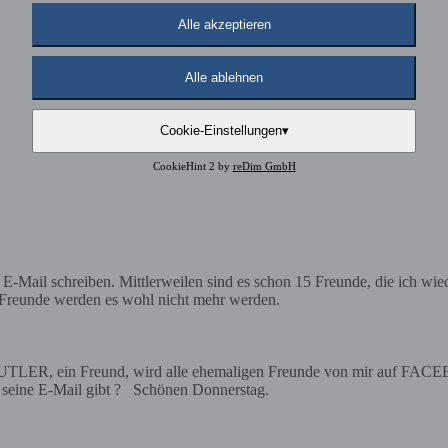
Alle akzeptieren
Alle ablehnen
Cookie-Einstellungen
▾
CookieHint 2 by
reDim GmbH
ail schreiben. Mittlerweilen sind es schon 15 Freunde, die ich wied
80 Freunde werden es wohl nicht mehr werden.
R, ein Freund, wird alle ehemaligen Freunde von mir auf FACEBOOK
ir seine E-Mail gibt ? Schönen Donnerstag.