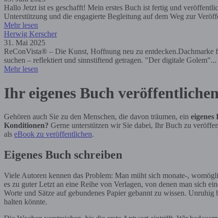
Hallo Jetzt ist es geschafft! Mein erstes Buch ist fertig und veröffen
Unterstützung und die engagierte Begleitung auf dem Weg zur Veröf
Mehr lesen
Herwig Kerscher
31. Mai 2025
ReConVista® – Die Kunst, Hoffnung neu zu entdecken.Dachmarke für r
suchen – reflektiert und sinnstiftend getragen. "Der digitale Golem"..
Mehr lesen
Ihr eigenes Buch veröffentliche
Gehören auch Sie zu den Menschen, die davon träumen, ein
eigenes
Konditionen?
Gerne unterstützen wir Sie dabei, Ihr Buch zu veröff
als
eBook zu veröffentlichen
.
Eigenes Buch schreiben
Viele Autoren kennen das Problem: Man müht sich monate-, womöglich 
es zu guter Letzt an eine Reihe von Verlagen, von denen man sich ei
Worte und Sätze auf gebundenes Papier gebannt zu wissen. Unruhig beo
halten könnte.