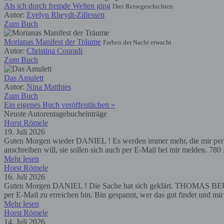
Als ich durch fremde Welten ging
Drei Reisegeschichten
Autor:
Evelyn Rheydt-Zillessen
Zum Buch
Morianas Manifest der Träume
Farben der Nacht erwacht
Autor:
Christina Conradi
Zum Buch
Das Amulett
Autor:
Nina Matthies
Zum Buch
Ein eigenes Buch veröffentlichen »
Neuste Autorentagebucheinträge
Horst Römele
19. Juli 2026
Guten Morgen wieder DANIEL ! Es werden immer mehr, die mir per E-M
anschreiben will, sie sollen sich auch per E-Mail bei mir melden. 7
Mehr lesen
Horst Römele
16. Juli 2026
Guten Morgen DANIEL ! Die Sache hat sich geklärt. THOMAS BEUTLE
per E-Mail zu erreichen bin. Bin gespannt, wer das gut findet und m
Mehr lesen
Horst Römele
14. Juli 2026