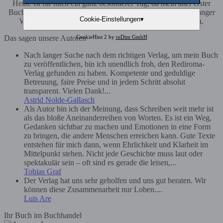
Heute ist für mich ein ganz besonderer Tag, da mein aller erster
Buch endlich online ist und ich stolz darauf bin. Es war ein langer
Cookie-Einstellungen
▾
Weg aber heute kann ich mit stolz mein Buch präsentieren.
CookieHint 2 by
reDim GmbH
Das sagen unsere Autoren
Nach langer Suche nach dem richtigen Verlag, um mein Buch
zu veröffentlichen, bin ich unendlich froh, den Rediroma-
Verlag gefunden zu haben. Kompetente und geduldige
Betreuung, faire Preise und in jedem Schritt absolut
transparent. Vielen Dank!...
Astrid Nolde-Gallasch
Als Autor bin ich der Meinung, dass Schreiben weit mehr ist
als das bloße Aneinanderreihen von Worten. Es ist ein Weg,
Gedanken sichtbar zu machen und Emotionen in eine Form
zu bringen, die andere Menschen erreichen kann. Gute Texte
entstehen für mich dann, wenn Ehrlichkeit und Klarheit im
Mittelpunkt stehen. Nicht jede Geschichte muss laut oder
spektakulär sein – oft sind es gerade die leisen,...
Tobias Graf
Der Verlag hat uns sehr geholfen und uns gut beraten. Wir
können diese Zusammenarbeit nur Loben....
Luis Are
Ihr Buch im Buchhandel