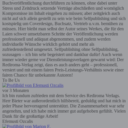
Buchveröffentlichung durchführen zu können, ohne dabei unter
Stress und Zeitdruck setzende Verträge abschließen und womöglich
Kompromisse im Inhalt eingehen zu müssen; aber zeitgleich auch
nicht auf sich allein gestellt zu sein wie beim Selfpublishing und sich
kostspielig um Coverdesign, Buchsatz, Vertrieb u.v.m. bemühen zu
müssen. Hier bleibt man selbst der Autor seines Werkes, die für den
Laien schwer umsetzbaren Schritte der Veröffentlichung werden
professionell und adäquat abgenommen, und zudem werden
individuelle Wünsche wirklich gehört und mehr als
zufriedenstellend umgesetzt. Selfpublishing ohne Selfpublishing,
sozusagen – ich bin sehr begeistert und dankbar dafür! Auch wenn
immer wieder gerne vor Dienstleistungsverlagen gewarnt wird: Der
Rediroma-Verlag zeigt, dass es auch anders geht – professionell,
versiert und mit einem fairen Preis-Leistungs-Verhältnis sowie einer
fairen Chance für unbekannte Autoren!
To Be Us
vor 3 Monaten
Ich bin rundum zufrieden mit dem Service des Rediroma Verlags.
Herr Bieter war außerordentlich hilfsbereit, geduldig und hat mich in
jeder Phase hervorragend unterstützt. Die Zusammenarbeit war sehr
angenehm, und ich habe mich immer gut aufgehoben gefühlt. Vielen
Dank für die großartige Arbeit!
Efemusti Ozcalis