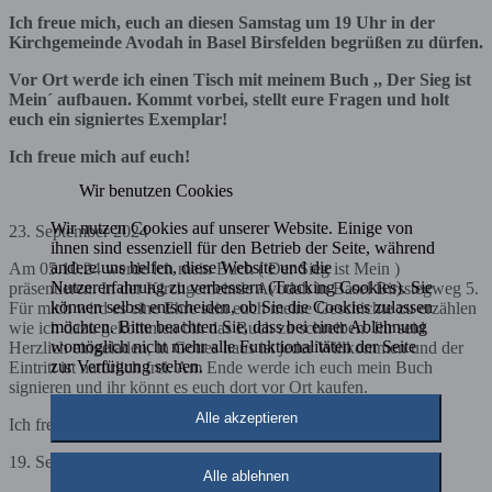
Ich freue mich, euch an diesen Samstag um 19 Uhr in der
Kirchgemeinde Avodah in Basel Birsfelden begrüßen zu dürfen.
Vor Ort werde ich einen Tisch mit meinem Buch ,, Der Sieg ist
Mein´ aufbauen. Kommt vorbei, stellt eure Fragen und holt
euch ein signiertes Exemplar!
Ich freue mich auf euch!
Wir benutzen Cookies
Wir nutzen Cookies auf unserer Website. Einige von
23. September 2024
ihnen sind essenziell für den Betrieb der Seite, während
andere uns helfen, diese Website und die
Am 05.10.24 werde ich mein Buch ( Der Sieg ist Mein )
Nutzererfahrung zu verbessern (Tracking Cookies). Sie
präsentieren. In der Kirchgemeinde Avodah in Basel Birsstegweg 5.
können selbst entscheiden, ob Sie die Cookies zulassen
Für mich wird es eine Ehre sein euch meine Geschichte zu erzählen
möchten. Bitte beachten Sie, dass bei einer Ablehnung
wie ich dazu gekommen bin das Buch zu schreiben. Ihr seid
womöglich nicht mehr alle Funktionalitäten der Seite
Herzlich eingeladen, in Gottes haus ist jeder Willkommen und der
zur Verfügung stehen.
Eintritt ist natürlich frei. Am Ende werde ich euch mein Buch
signieren und ihr könnt es euch dort vor Ort kaufen.
Alle akzeptieren
Ich freue mich auf jeden!!
19. September 2024
Alle ablehnen