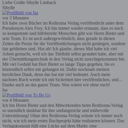
Liebe Grüße Sibylle Limbach
Sibylle
vor 3 Monaten
Ich habe zwei Bücher im Rediroma Verlag veröffentlicht unter dem
Pseudonym Alex Frey. Ich bin immer wieder erstaunt, dass es noch
so kompetente und hilfsbereite Menschen gibt wie Herrn Bieter und
sein Team. Es ist auch außergewöhnlich, dass gerade in diesen
Zeiten die Preise für die Veröffentlichungen nicht gestiegen, sondern
fair geblieben sind. Hut ab! Ich glaube, dieses Mal habe ich viel
Arbeit gemacht, weil ich das Titelbild selbst gestaltet habe, aber mit
der Übermittlungstechnik in den Verlag nicht zurechtgekommen bin.
Mit viel Geduld hat Herr Bieter so lange Tipps gegeben, bis es
letztendlich selbst mir gelungen ist. Dafür nochmals meinen
herzlichen Dank, denn das hat mir viel bedeutet. Auch mein
nächstes Buch werde ich mit Sicherheit hier veröffentlichen, und...
Danke auch an das ganze Team. Was wären wir ohne euch!
Isa
vor 4 Monaten
Ich bin Herrn Bieter und den Mitwirkenden beim Rediroma-Verlag
so unendlich dankbar für ihre umfangreiche und mühevolle
Unterstützung! Ohne den Rediroma-Verlag wüsste ich immer noch
nicht, wie ich mein erstes Buchprojekt hätte realisieren können. Das
Verlagskonzept füllt eine Lücke auf dem Markt: eine