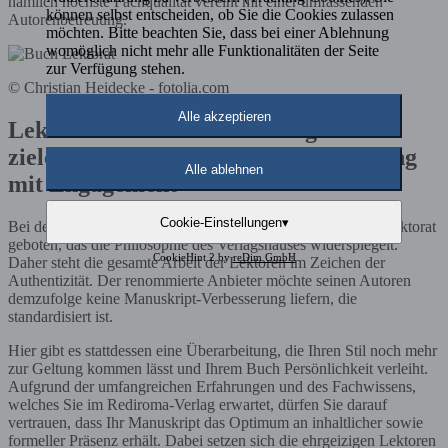
nämlich höchste Fachqualität vereint mit einer umfassenden
können selbst entscheiden, ob Sie die Cookies zulassen
Autorenbetreuung.
möchten. Bitte beachten Sie, dass bei einer Ablehnung
womöglich nicht mehr alle Funktionalitäten der Seite
zur Verfügung stehen.
© Christian Heidecke - fotolia.com
Alle akzeptieren
Lektorat im Rediroma-Verlag –
zielorientierte Manuskript-Bearbeitung
Alle ablehnen
mit Engagement
Cookie-Einstellungen
▾
Bei dem angesehenen Rediroma-Verlag bekommen Sie ein Lektorat
geboten, das die Philosophie des Verlagshauses widerspiegelt.
CookieHint 2 by
reDim GmbH
Daher steht die gesamte Arbeit der Lektoren im Zeichen der
Authentizität. Der renommierte Anbieter möchte seinen Autoren
demzufolge keine Manuskript-Verbesserung liefern, die
standardisiert ist.
Hier gibt es stattdessen eine Überarbeitung, die Ihren Stil noch mehr
zur Geltung kommen lässt und Ihrem Buch Persönlichkeit verleiht.
Aufgrund der umfangreichen Erfahrungen und des Fachwissens,
welches Sie im Rediroma-Verlag erwartet, dürfen Sie darauf
vertrauen, dass Ihr Manuskript das Optimum an inhaltlicher sowie
formeller Präsenz erhält. Dabei setzen sich die ehrgeizigen Lektoren