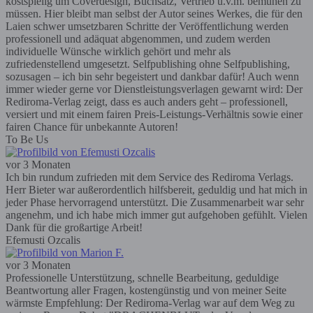
kostspielig um Coverdesign, Buchsatz, Vertrieb u.v.m. bemühen zu
müssen. Hier bleibt man selbst der Autor seines Werkes, die für den
Laien schwer umsetzbaren Schritte der Veröffentlichung werden
professionell und adäquat abgenommen, und zudem werden
individuelle Wünsche wirklich gehört und mehr als
zufriedenstellend umgesetzt. Selfpublishing ohne Selfpublishing,
sozusagen – ich bin sehr begeistert und dankbar dafür! Auch wenn
immer wieder gerne vor Dienstleistungsverlagen gewarnt wird: Der
Rediroma-Verlag zeigt, dass es auch anders geht – professionell,
versiert und mit einem fairen Preis-Leistungs-Verhältnis sowie einer
fairen Chance für unbekannte Autoren!
To Be Us
vor 3 Monaten
Ich bin rundum zufrieden mit dem Service des Rediroma Verlags.
Herr Bieter war außerordentlich hilfsbereit, geduldig und hat mich in
jeder Phase hervorragend unterstützt. Die Zusammenarbeit war sehr
angenehm, und ich habe mich immer gut aufgehoben gefühlt. Vielen
Dank für die großartige Arbeit!
Efemusti Ozcalis
vor 3 Monaten
Professionelle Unterstützung, schnelle Bearbeitung, geduldige
Beantwortung aller Fragen, kostengünstig und von meiner Seite
wärmste Empfehlung: Der Rediroma-Verlag war auf dem Weg zu