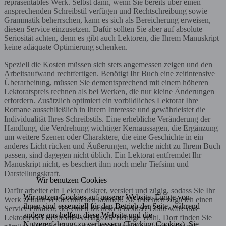
repräsentables Werk. Selbst dann, wenn Sie bereits über einen
ansprechenden Schreibstil verfügen und Rechtschreibung sowie
Grammatik beherrschen, kann es sich als Bereicherung erweisen,
diesen Service einzusetzen. Dafür sollten Sie aber auf absolute
Seriosität achten, denn es gibt auch Lektoren, die Ihrem Manuskript
keine adäquate Optimierung schenken.
Speziell die Kosten müssen sich stets angemessen zeigen und den
Arbeitsaufwand rechtfertigen. Benötigt Ihr Buch eine zeitintensive
Überarbeitung, müssen Sie dementsprechend mit einem höheren
Lektoratspreis rechnen als bei Werken, die nur kleine Änderungen
erfordern. Zusätzlich optimiert ein vorbildliches Lektorat Ihre
Romane ausschließlich in Ihrem Interesse und gewährleistet die
Individualität Ihres Schreibstils. Eine erhebliche Veränderung der
Handlung, die Verdrehung wichtiger Kernaussagen, die Ergänzung
um weitere Szenen oder Charaktere, die eine Geschichte in ein
anderes Licht rücken und Äußerungen, welche nicht zu Ihrem Buch
passen, sind dagegen nicht üblich. Ein Lektorat entfremdet Ihr
Manuskript nicht, es beschert ihm noch mehr Tiefsinn und
Darstellungskraft.
Wir benutzen Cookies
Dafür arbeitet ein Lektor diskret, versiert und zügig, sodass Sie Ihr
Wir nutzen Cookies auf unserer Website. Einige von
Werk zeitnah veröffentlichen können. Sie möchten zugleich einen
ihnen sind essenziell für den Betrieb der Seite, während
Service erhalten, der einen Mehrwert besitzt? Dann wäre das
andere uns helfen, diese Website und die
Lektorat des Rediroma-Verlags die richtige Wahl. Dort finden Sie
Nutzererfahrung zu verbessern (Tracking Cookies). Sie