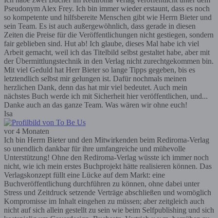
Pseudonym Alex Frey. Ich bin immer wieder erstaunt, dass es noch
so kompetente und hilfsbereite Menschen gibt wie Herrn Bieter und
sein Team. Es ist auch außergewöhnlich, dass gerade in diesen
Zeiten die Preise für die Veröffentlichungen nicht gestiegen, sondern
fair geblieben sind. Hut ab! Ich glaube, dieses Mal habe ich viel
Arbeit gemacht, weil ich das Titelbild selbst gestaltet habe, aber mit
der Übermittlungstechnik in den Verlag nicht zurechtgekommen bin.
Mit viel Geduld hat Herr Bieter so lange Tipps gegeben, bis es
letztendlich selbst mir gelungen ist. Dafür nochmals meinen
herzlichen Dank, denn das hat mir viel bedeutet. Auch mein
nächstes Buch werde ich mit Sicherheit hier veröffentlichen, und...
Danke auch an das ganze Team. Was wären wir ohne euch!
Isa
vor 4 Monaten
Ich bin Herrn Bieter und den Mitwirkenden beim Rediroma-Verlag
so unendlich dankbar für ihre umfangreiche und mühevolle
Unterstützung! Ohne den Rediroma-Verlag wüsste ich immer noch
nicht, wie ich mein erstes Buchprojekt hätte realisieren können. Das
Verlagskonzept füllt eine Lücke auf dem Markt: eine
Buchveröffentlichung durchführen zu können, ohne dabei unter
Stress und Zeitdruck setzende Verträge abschließen und womöglich
Kompromisse im Inhalt eingehen zu müssen; aber zeitgleich auch
nicht auf sich allein gestellt zu sein wie beim Selfpublishing und sich