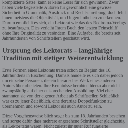
komplizierte Sätze, kann er keine Leser für sich gewinnen. Zwar
haben viele begeisterte Autoren für gewöhnlich eine gewisse
Sicherheit in Grammatik, Ausdruck und Rechtschreibung, doch fehlt
ihnen meistens die Objektivität, um Ungereimtheiten zu erkennen.
Darum empfiehlt es sich, ein Lektorat wie das des Rediroma-Verlags
zu beauftragen. Dies verleiht Ihrem Buch den letzten Feinschliff,
ohne Ihre Originalität zu verändern. Eine Aufgabe, die bereits seit
Jahrhunderten von Schriftstellern geschätzt wird.
Ursprung des Lektorats – langjährige
Tradition mit stetiger Weiterentwicklung
Erste Formen eines Lektorats traten schon zu Beginn des 16.
Jahrhunderts in Erscheinung. Damals handelte es sich dabei jedoch
um einzelne Personen, die ein literarisches Werk eines anderen
Autors überarbeiteten. Ihre Kenntnisse beruhten hierzu aber nicht
zwangsläufig auf einer entsprechenden Ausbildung. Viel eher
stammten sie von der eigenen Arbeit als Schriftsteller. Schließlich
war es zu jener Zeit üblich, eine derartige Doppelfunktion zu
übernehmen und sowohl Lektor als auch Autor zu sein.
Diese Vorgehensweise blieb sogar bis zum 18. Jahrhundert bestehen
und sorgte dafür, dass mehrere angesehene Schriftsteller gleichzeitig
als Lektor tätig waren. Nicht zuletzt ihr guter Ruf fungierte