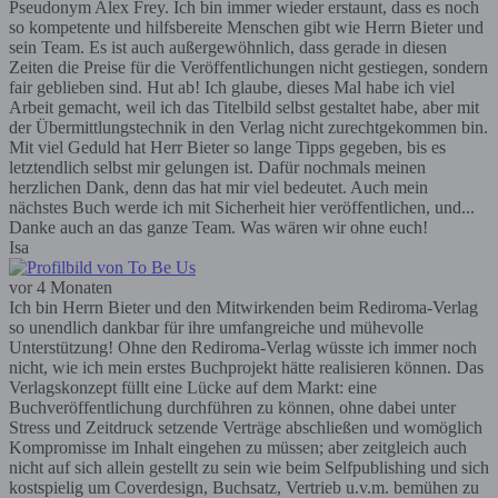
Pseudonym Alex Frey. Ich bin immer wieder erstaunt, dass es noch
so kompetente und hilfsbereite Menschen gibt wie Herrn Bieter und
sein Team. Es ist auch außergewöhnlich, dass gerade in diesen
Zeiten die Preise für die Veröffentlichungen nicht gestiegen, sondern
fair geblieben sind. Hut ab! Ich glaube, dieses Mal habe ich viel
Arbeit gemacht, weil ich das Titelbild selbst gestaltet habe, aber mit
der Übermittlungstechnik in den Verlag nicht zurechtgekommen bin.
Mit viel Geduld hat Herr Bieter so lange Tipps gegeben, bis es
letztendlich selbst mir gelungen ist. Dafür nochmals meinen
herzlichen Dank, denn das hat mir viel bedeutet. Auch mein
nächstes Buch werde ich mit Sicherheit hier veröffentlichen, und...
Danke auch an das ganze Team. Was wären wir ohne euch!
Isa
vor 4 Monaten
Ich bin Herrn Bieter und den Mitwirkenden beim Rediroma-Verlag
so unendlich dankbar für ihre umfangreiche und mühevolle
Unterstützung! Ohne den Rediroma-Verlag wüsste ich immer noch
nicht, wie ich mein erstes Buchprojekt hätte realisieren können. Das
Verlagskonzept füllt eine Lücke auf dem Markt: eine
Buchveröffentlichung durchführen zu können, ohne dabei unter
Stress und Zeitdruck setzende Verträge abschließen und womöglich
Kompromisse im Inhalt eingehen zu müssen; aber zeitgleich auch
nicht auf sich allein gestellt zu sein wie beim Selfpublishing und sich
kostspielig um Coverdesign, Buchsatz, Vertrieb u.v.m. bemühen zu