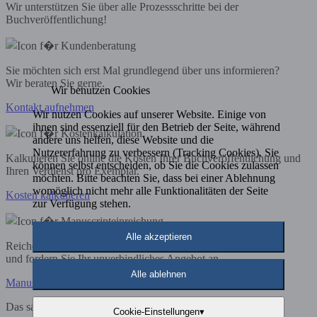
Wir unterstützen Sie über alle Prozessschritte bei der
Buchveröffentlichung!
Sie möchten sich erst Mal grundlegend über uns informieren?
Wir beraten Sie gerne.
Wir benutzen Cookies
Kontakt aufnehmen
Wir nutzen Cookies auf unserer Website. Einige von
ihnen sind essenziell für den Betrieb der Seite, während
andere uns helfen, diese Website und die
Nutzererfahrung zu verbessern (Tracking Cookies). Sie
Kalkulieren Sie online die Kosten Ihrer Buchveröffentlichung und
können selbst entscheiden, ob Sie die Cookies zulassen
Ihren Verdienst pro Exemplar.
möchten. Bitte beachten Sie, dass bei einer Ablehnung
womöglich nicht mehr alle Funktionalitäten der Seite
Kosten kalkulieren
zur Verfügung stehen.
Alle akzeptieren
Reichen Sie Ihr Manuskript ein
und fordern Sie Ihr unverbindliches Angebot an.
Alle ablehnen
Manuskript einreichen
Das sagen unsere Autoren
Cookie-Einstellungen
▾