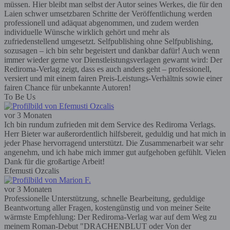
müssen. Hier bleibt man selbst der Autor seines Werkes, die für den
Laien schwer umsetzbaren Schritte der Veröffentlichung werden
professionell und adäquat abgenommen, und zudem werden
individuelle Wünsche wirklich gehört und mehr als
zufriedenstellend umgesetzt. Selfpublishing ohne Selfpublishing,
sozusagen – ich bin sehr begeistert und dankbar dafür! Auch wenn
immer wieder gerne vor Dienstleistungsverlagen gewarnt wird: Der
Rediroma-Verlag zeigt, dass es auch anders geht – professionell,
versiert und mit einem fairen Preis-Leistungs-Verhältnis sowie einer
fairen Chance für unbekannte Autoren!
To Be Us
vor 3 Monaten
Ich bin rundum zufrieden mit dem Service des Rediroma Verlags.
Herr Bieter war außerordentlich hilfsbereit, geduldig und hat mich in
jeder Phase hervorragend unterstützt. Die Zusammenarbeit war sehr
angenehm, und ich habe mich immer gut aufgehoben gefühlt. Vielen
Dank für die großartige Arbeit!
Efemusti Ozcalis
vor 3 Monaten
Professionelle Unterstützung, schnelle Bearbeitung, geduldige
Beantwortung aller Fragen, kostengünstig und von meiner Seite
wärmste Empfehlung: Der Rediroma-Verlag war auf dem Weg zu
meinem Roman-Debut "DRACHENBLUT oder Von der