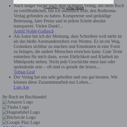
Nach langer Suche nach dem richtigen Verlag, um mein Buch
CookieHint 2 by
reDim GmbH
zu veröffentlichen, bin ich unendlich froh, den Rediroma-
Verlag gefunden zu haben. Kompetente und geduldige
Betreuung, faire Preise und in jedem Schritt absolut
transparent. Vielen Dank!...
Astrid Nolde-Gallasch
Als Autor bin ich der Meinung, dass Schreiben weit mehr ist
als das bloße Aneinanderreihen von Worten. Es ist ein Weg,
Gedanken sichtbar zu machen und Emotionen in eine Form
zu bringen, die andere Menschen erreichen kann. Gute Texte
entstehen für mich dann, wenn Ehrlichkeit und Klarheit im
Mittelpunkt stehen. Nicht jede Geschichte muss laut oder
spektakulär sein – oft sind es gerade die leisen,...
Tobias Graf
Der Verlag hat uns sehr geholfen und uns gut beraten. Wir
können diese Zusammenarbeit nur Loben....
Luis Are
Ihr Buch im Buchhandel