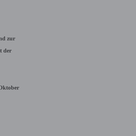
nd zur
t der
/Oktober