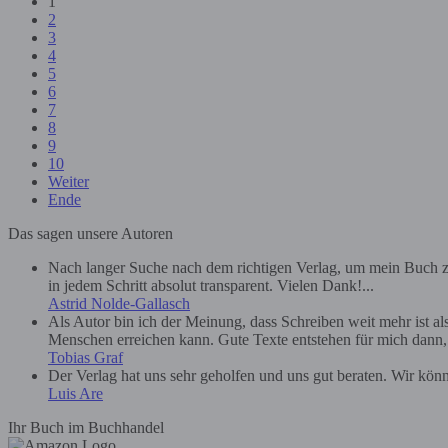
1
2
3
4
5
6
7
8
9
10
Weiter
Ende
Das sagen unsere Autoren
Nach langer Suche nach dem richtigen Verlag, um mein Buch zu
in jedem Schritt absolut transparent. Vielen Dank!...
Astrid Nolde-Gallasch
Als Autor bin ich der Meinung, dass Schreiben weit mehr ist a
Menschen erreichen kann. Gute Texte entstehen für mich dann, we
Tobias Graf
Der Verlag hat uns sehr geholfen und uns gut beraten. Wir kön
Luis Are
Ihr Buch im Buchhandel