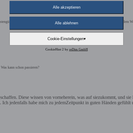
Alle akzeptieren
n, kostengünstig und von meiner Seite wärmste Empfehlung: Der Rediroma-Verlag war auf de
Alle ablehnen
Cookie-Einstellungen
▾
CookieHint 2 by
reDim GmbH
! Was kann schon passieren?
eschaffen. Diese wissen von vorneherein, was auf siezukommt, und sie
. Ich jedenfalls habe mich zu jedemZeitpunkt in guten Händen gefühlt 