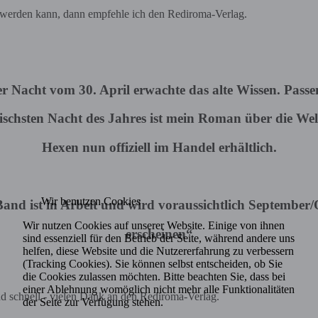
t werden kann, dann empfehle ich den Rediroma-Verlag.
er Nacht vom 30. April erwachte das alte Wissen. Passe
schsten Nacht des Jahres ist mein Roman über die Wel
Hexen nun offiziell im Handel erhältlich.
Wir benutzen Cookies
Band ist in Arbeit und wird voraussichtlich September
Wir nutzen Cookies auf unserer Website. Einige von ihnen
erscheinen“
sind essenziell für den Betrieb der Seite, während andere uns
helfen, diese Website und die Nutzererfahrung zu verbessern
(Tracking Cookies). Sie können selbst entscheiden, ob Sie
die Cookies zulassen möchten. Bitte beachten Sie, dass bei
einer Ablehnung womöglich nicht mehr alle Funktionalitäten
nd schnell - vielen Dank an den Rediroma-Verlag.
der Seite zur Verfügung stehen.