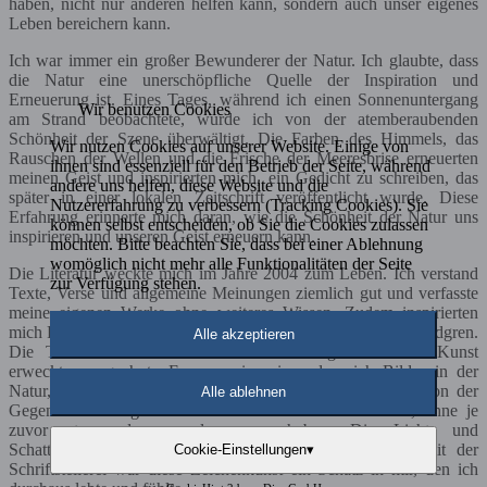
haben, nicht nur anderen helfen kann, sondern auch unser eigenes
Leben bereichern kann.
Ich war immer ein großer Bewunderer der Natur. Ich glaubte, dass
die Natur eine unerschöpfliche Quelle der Inspiration und
Erneuerung ist. Eines Tages, während ich einen Sonnenuntergang
Wir benutzen Cookies
am Strand beobachtete, wurde ich von der atemberaubenden
Schönheit der Szene überwältigt. Die Farben des Himmels, das
Wir nutzen Cookies auf unserer Website. Einige von
Rauschen der Wellen und die Frische der Meeresbrise erneuerten
ihnen sind essenziell für den Betrieb der Seite, während
meinen Geist und inspirierten mich, ein Gedicht zu schreiben, das
andere uns helfen, diese Website und die
später in einer lokalen Zeitschrift veröffentlicht wurde. Diese
Nutzererfahrung zu verbessern (Tracking Cookies). Sie
Erfahrung erinnerte mich daran, wie die Schönheit der Natur uns
können selbst entscheiden, ob Sie die Cookies zulassen
inspirieren und unseren Geist erneuern kann.
möchten. Bitte beachten Sie, dass bei einer Ablehnung
womöglich nicht mehr alle Funktionalitäten der Seite
Die Literatur weckte mich im Jahre 2004 zum Leben. Ich verstand
zur Verfügung stehen.
Texte, Verse und allgemeine Meinungen ziemlich gut und verfasste
meine eigenen Werke ohne weiteres Wissen. Zudem inspirierten
mich Franz Kafka, John Ronald Reuel Tolkien und Astrid Lindgren.
Alle akzeptieren
Die Tiefe und das Sinnbild dieser niedergeschriebenen Kunst
erweckten ungeahnte Essenzen in mir, sodass ich Bilder in der
Natur, Bilder von mittelalterlichen Gemälden und Bilder von der
Alle ablehnen
Gegenwart sehr gut schriftstellerisch bezeichnen konnte, ohne je
zuvor etwas davon gelesen zu haben. Die Licht- und
Schattenmalerei war in mir geboren. In Kombination mit der
Cookie-Einstellungen
▾
Schriftstellerei war diese Zeichenkunst ein Schatz in mir, den ich