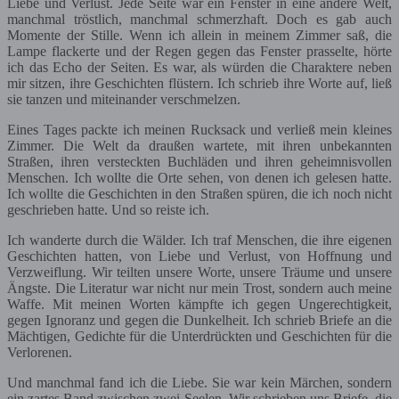
Liebe und Verlust. Jede Seite war ein Fenster in eine andere Welt,
manchmal tröstlich, manchmal schmerzhaft. Doch es gab auch
Momente der Stille. Wenn ich allein in meinem Zimmer saß, die
Lampe flackerte und der Regen gegen das Fenster prasselte, hörte
ich das Echo der Seiten. Es war, als würden die Charaktere neben
mir sitzen, ihre Geschichten flüstern. Ich schrieb ihre Worte auf, ließ
sie tanzen und miteinander verschmelzen.
Eines Tages packte ich meinen Rucksack und verließ mein kleines
Zimmer. Die Welt da draußen wartete, mit ihren unbekannten
Straßen, ihren versteckten Buchläden und ihren geheimnisvollen
Menschen. Ich wollte die Orte sehen, von denen ich gelesen hatte.
Ich wollte die Geschichten in den Straßen spüren, die ich noch nicht
geschrieben hatte. Und so reiste ich.
Ich wanderte durch die Wälder. Ich traf Menschen, die ihre eigenen
Geschichten hatten, von Liebe und Verlust, von Hoffnung und
Verzweiflung. Wir teilten unsere Worte, unsere Träume und unsere
Ängste. Die Literatur war nicht nur mein Trost, sondern auch meine
Waffe. Mit meinen Worten kämpfte ich gegen Ungerechtigkeit,
gegen Ignoranz und gegen die Dunkelheit. Ich schrieb Briefe an die
Mächtigen, Gedichte für die Unterdrückten und Geschichten für die
Verlorenen.
Und manchmal fand ich die Liebe. Sie war kein Märchen, sondern
ein zartes Band zwischen zwei Seelen. Wir schrieben uns Briefe, die