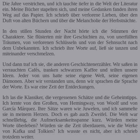
Die Jahre verstrichen, und ich tauchte tiefer in die Welt der Literatur
ein. Meine Bücher stapelten sich, und meine Gedanken fanden ihren
Weg auf das Papier. Ich schrieb über verlorene Lieben, über den
Duft von alten Büchern und über die Melancholie der Herbstnächte.
In den stillen Stunden der Nacht hörte ich die Stimmen der
Charaktere. Sie flüsterten mir ihre Geschichten zu, von unerfüllten
Träumen, von verlorenen Schlüsseln und von der Sehnsucht nach
dem Unbekannten. Ich schrieb ihre Worte auf, ließ sie tanzen und
miteinander verschmelzen.
Und dann traf ich sie, die anderen Geschichtenerzähler. Wir saßen in
verrauchten Cafés, tranken schwarzen Kaffee und teilten unsere
Ideen. Jeder von uns hatte seine eigene Welt, seine eigenen
Dämonen. Aber wir verstanden uns, denn wir sprachen die Sprache
der Worte. Es war eine Zeit der Entdeckungen.
Ich las die Klassiker, die vergessenen Schätze und die Geheimtipps.
Ich lernte von den Großen, von Hemingway, von Woolf und von
García Márquez. Ihre Sätze waren wie Juwelen, und ich sammelte
sie in meinem Herzen. Doch es gab auch Zweifel. Die Welt war
schnelllebig, die Aufmerksamkeitsspanne kurz. Würden meine
Worte überleben? Würden sie die Zeit überdauern, wie die Werke
von Kafka und Tolkien? Ich wusste es nicht, aber ich schrieb
trotzdem weiter.