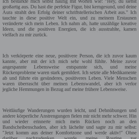
Ich bestärkte mich selbst häufig mit Worten wie: "Hey, du siehst
großartig aus. Du hast die perfekte Figur, bist kerngesund, und deine
Aura strahlt den Erfolg deiner schriftstellerischen Arbeit aus." Ich
tauchte in diese positive Welt ein, und zu meinem Erstaunen
veränderte sich mein Leben. Ich nahm ab, hatte unzählige kreative
Ideen, und die positiven Energien, die ich ausstrahlte, kamen
vielfach zu mir zurück.
Ich verkörperte eine neue, positivere Person, die ich zuvor kaum
kannte, aber mit der ich mich sehr wohl fühlte. Meine zuvor
angespannte Lebensweise entspannte sich, und meine
Rückenprobleme waren stark gemildert. Ich setzte alle Medikamente
ab und führte ein gesünderes, positiveres Leben. Viele Menschen
waren überrascht über meinen Lebenswandel, aber ich verlor
jegliche Hemmungen in Bezug auf meine frühere Lebensweise.
Weitläufige Wanderungen wurden leicht, und Dehnübungen und
andere körperliche Anstrengungen fielen mir nicht mehr schwer. Hin
und wieder erinnerte mich mein Rücken noch an den
Bandscheibenschaden, aber ich lächelte und sagte zu mir selbst:
"Jetzt komm aus deiner Komfortzone und werde aktiv!" Ohne
darüber nachzudenken, wurde meine Routine zur