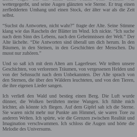
wettergegerbt, und seine Augen glänzten wie Sterne. Er trug einen
zerfledderten Umhang und einen Stock, der älter war als die Zeit
selbst.
“Suchst du Antworten, nicht wahr?” fragte der Alte. Seine Stimme
klang wie das Rascheln der Blätter im Wind. Ich nickte. “Ich suche
nach dem Sinn des Lebens, nach den Geheimnissen der Welt.” Der
Alte lächelte. “Die Antworten sind überall um dich herum. In den
Bäumen, in den Steinen, in den Geschichten der Menschen. Du
musst nur zuhören.”
Und so saß ich mit dem Alten am Lagerfeuer. Wir teilten unsere
Geschichten, von verlorenen Träumen, von vergessenen Helden und
von der Sehnsucht nach dem Unbekannten. Der Alte sprach von
den Sternen, die über den Wäldern leuchteten, und von den Tieren,
die ihre eigenen Lieder sangen.
Ich verließ den Wald und bestieg einen Berg. Die Luft wurde
dünner, die Wolken berührten meine Wangen. Ich fühlte mich
leichter, als könnte ich fliegen. Auf dem Gipfel sah ich die Sterne.
Sie waren nicht mehr nur Punkte am Himmel, sie waren Tore zu
anderen Welten. Ich spürte, wie die Grenzen zwischen Realität und
Imagination verschwammen. Ich schloss die Augen und hörte die
Melodie des Universums.