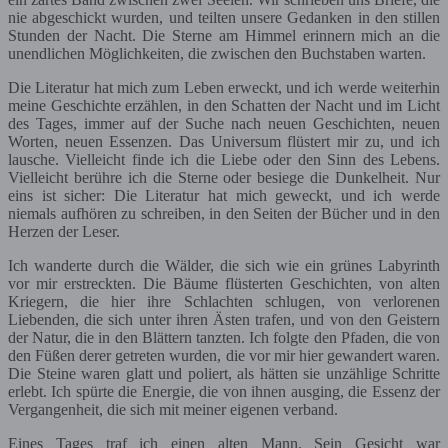
nie abgeschickt wurden, und teilten unsere Gedanken in den stillen
Stunden der Nacht. Die Sterne am Himmel erinnern mich an die
unendlichen Möglichkeiten, die zwischen den Buchstaben warten.
Die Literatur hat mich zum Leben erweckt, und ich werde weiterhin
meine Geschichte erzählen, in den Schatten der Nacht und im Licht
des Tages, immer auf der Suche nach neuen Geschichten, neuen
Worten, neuen Essenzen. Das Universum flüstert mir zu, und ich
lausche. Vielleicht finde ich die Liebe oder den Sinn des Lebens.
Vielleicht berühre ich die Sterne oder besiege die Dunkelheit. Nur
eins ist sicher: Die Literatur hat mich geweckt, und ich werde
niemals aufhören zu schreiben, in den Seiten der Bücher und in den
Herzen der Leser.
Ich wanderte durch die Wälder, die sich wie ein grünes Labyrinth
vor mir erstreckten. Die Bäume flüsterten Geschichten, von alten
Kriegern, die hier ihre Schlachten schlugen, von verlorenen
Liebenden, die sich unter ihren Ästen trafen, und von den Geistern
der Natur, die in den Blättern tanzten. Ich folgte den Pfaden, die von
den Füßen derer getreten wurden, die vor mir hier gewandert waren.
Die Steine waren glatt und poliert, als hätten sie unzählige Schritte
erlebt. Ich spürte die Energie, die von ihnen ausging, die Essenz der
Vergangenheit, die sich mit meiner eigenen verband.
Eines Tages traf ich einen alten Mann. Sein Gesicht war