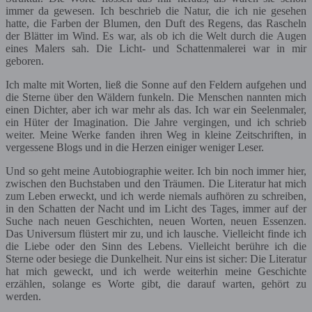
immer da gewesen. Ich beschrieb die Natur, die ich nie gesehen
hatte, die Farben der Blumen, den Duft des Regens, das Rascheln
der Blätter im Wind. Es war, als ob ich die Welt durch die Augen
eines Malers sah. Die Licht- und Schattenmalerei war in mir
geboren.
Ich malte mit Worten, ließ die Sonne auf den Feldern aufgehen und
die Sterne über den Wäldern funkeln. Die Menschen nannten mich
einen Dichter, aber ich war mehr als das. Ich war ein Seelenmaler,
ein Hüter der Imagination. Die Jahre vergingen, und ich schrieb
weiter. Meine Werke fanden ihren Weg in kleine Zeitschriften, in
vergessene Blogs und in die Herzen einiger weniger Leser.
Und so geht meine Autobiographie weiter. Ich bin noch immer hier,
zwischen den Buchstaben und den Träumen. Die Literatur hat mich
zum Leben erweckt, und ich werde niemals aufhören zu schreiben,
in den Schatten der Nacht und im Licht des Tages, immer auf der
Suche nach neuen Geschichten, neuen Worten, neuen Essenzen.
Das Universum flüstert mir zu, und ich lausche. Vielleicht finde ich
die Liebe oder den Sinn des Lebens. Vielleicht berühre ich die
Sterne oder besiege die Dunkelheit. Nur eins ist sicher: Die Literatur
hat mich geweckt, und ich werde weiterhin meine Geschichte
erzählen, solange es Worte gibt, die darauf warten, gehört zu
werden.