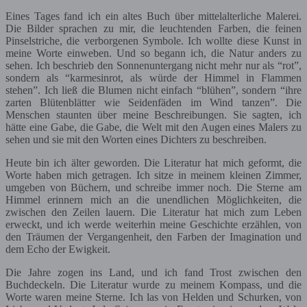
Eines Tages fand ich ein altes Buch über mittelalterliche Malerei.
Die Bilder sprachen zu mir, die leuchtenden Farben, die feinen
Pinselstriche, die verborgenen Symbole. Ich wollte diese Kunst in
meine Worte einweben. Und so begann ich, die Natur anders zu
sehen. Ich beschrieb den Sonnenuntergang nicht mehr nur als “rot”,
sondern als “karmesinrot, als würde der Himmel in Flammen
stehen”. Ich ließ die Blumen nicht einfach “blühen”, sondern “ihre
zarten Blütenblätter wie Seidenfäden im Wind tanzen”. Die
Menschen staunten über meine Beschreibungen. Sie sagten, ich
hätte eine Gabe, die Gabe, die Welt mit den Augen eines Malers zu
sehen und sie mit den Worten eines Dichters zu beschreiben.
Heute bin ich älter geworden. Die Literatur hat mich geformt, die
Worte haben mich getragen. Ich sitze in meinem kleinen Zimmer,
umgeben von Büchern, und schreibe immer noch. Die Sterne am
Himmel erinnern mich an die unendlichen Möglichkeiten, die
zwischen den Zeilen lauern. Die Literatur hat mich zum Leben
erweckt, und ich werde weiterhin meine Geschichte erzählen, von
den Träumen der Vergangenheit, den Farben der Imagination und
dem Echo der Ewigkeit.
Die Jahre zogen ins Land, und ich fand Trost zwischen den
Buchdeckeln. Die Literatur wurde zu meinem Kompass, und die
Worte waren meine Sterne. Ich las von Helden und Schurken, von