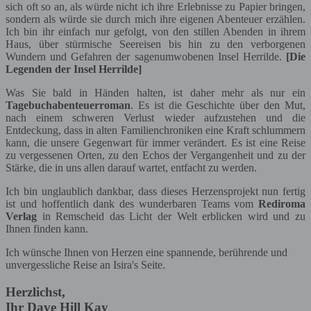
sich oft so an, als würde nicht ich ihre Erlebnisse zu Papier bringen,
sondern als würde sie durch mich ihre eigenen Abenteuer erzählen.
Ich bin ihr einfach nur gefolgt, von den stillen Abenden in ihrem
Haus, über stürmische Seereisen bis hin zu den verborgenen
Wundern und Gefahren der sagenumwobenen Insel Herrilde.
[Die
Legenden der Insel Herrilde]
Was Sie bald in Händen halten, ist daher mehr als nur ein
Tagebuchabenteuerroman
. Es ist die Geschichte über den Mut,
nach einem schweren Verlust wieder aufzustehen und die
Entdeckung, dass in alten Familienchroniken eine Kraft schlummern
kann, die unsere Gegenwart für immer verändert. Es ist eine Reise
zu vergessenen Orten, zu den Echos der Vergangenheit und zu der
Stärke, die in uns allen darauf wartet, entfacht zu werden.
Ich bin unglaublich dankbar, dass dieses Herzensprojekt nun fertig
ist und hoffentlich dank des wunderbaren Teams vom
Rediroma
Verlag
in Remscheid das Licht der Welt erblicken wird und zu
Ihnen finden kann.
Ich wünsche Ihnen von Herzen eine spannende, berührende und
unvergessliche Reise an Isira's Seite.
Herzlichst,
Ihr Dave Hill Kay