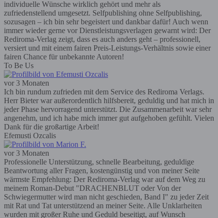
individuelle Wünsche wirklich gehört und mehr als
zufriedenstellend umgesetzt. Selfpublishing ohne Selfpublishing,
sozusagen – ich bin sehr begeistert und dankbar dafür! Auch wenn
immer wieder gerne vor Dienstleistungsverlagen gewarnt wird: Der
Rediroma-Verlag zeigt, dass es auch anders geht – professionell,
versiert und mit einem fairen Preis-Leistungs-Verhältnis sowie einer
fairen Chance für unbekannte Autoren!
To Be Us
vor 3 Monaten
Ich bin rundum zufrieden mit dem Service des Rediroma Verlags.
Herr Bieter war außerordentlich hilfsbereit, geduldig und hat mich in
jeder Phase hervorragend unterstützt. Die Zusammenarbeit war sehr
angenehm, und ich habe mich immer gut aufgehoben gefühlt. Vielen
Dank für die großartige Arbeit!
Efemusti Ozcalis
vor 3 Monaten
Professionelle Unterstützung, schnelle Bearbeitung, geduldige
Beantwortung aller Fragen, kostengünstig und von meiner Seite
wärmste Empfehlung: Der Rediroma-Verlag war auf dem Weg zu
meinem Roman-Debut "DRACHENBLUT oder Von der
Schwiegermutter wird man nicht geschieden, Band I" zu jeder Zeit
mit Rat und Tat unterstützend an meiner Seite. Alle Unklarheiten
wurden mit großer Ruhe und Geduld beseitigt, auf Wunsch