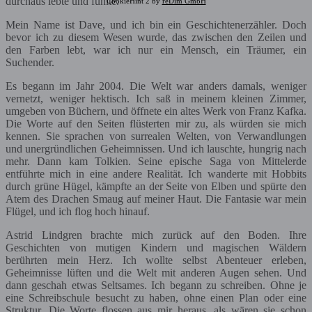
durchaus lebte und fühlte.
CookieHint 2 by
reDim GmbH
Mein Name ist Dave, und ich bin ein Geschichtenerzähler. Doch
bevor ich zu diesem Wesen wurde, das zwischen den Zeilen und
den Farben lebt, war ich nur ein Mensch, ein Träumer, ein
Suchender.
Es begann im Jahr 2004. Die Welt war anders damals, weniger
vernetzt, weniger hektisch. Ich saß in meinem kleinen Zimmer,
umgeben von Büchern, und öffnete ein altes Werk von Franz Kafka.
Die Worte auf den Seiten flüsterten mir zu, als würden sie mich
kennen. Sie sprachen von surrealen Welten, von Verwandlungen
und unergründlichen Geheimnissen. Und ich lauschte, hungrig nach
mehr. Dann kam Tolkien. Seine epische Saga von Mittelerde
entführte mich in eine andere Realität. Ich wanderte mit Hobbits
durch grüne Hügel, kämpfte an der Seite von Elben und spürte den
Atem des Drachen Smaug auf meiner Haut. Die Fantasie war mein
Flügel, und ich flog hoch hinauf.
Astrid Lindgren brachte mich zurück auf den Boden. Ihre
Geschichten von mutigen Kindern und magischen Wäldern
berührten mein Herz. Ich wollte selbst Abenteuer erleben,
Geheimnisse lüften und die Welt mit anderen Augen sehen. Und
dann geschah etwas Seltsames. Ich begann zu schreiben. Ohne je
eine Schreibschule besucht zu haben, ohne einen Plan oder eine
Struktur. Die Worte flossen aus mir heraus, als wären sie schon