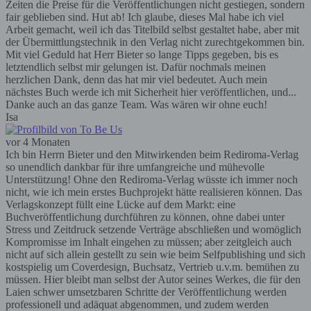
Zeiten die Preise für die Veröffentlichungen nicht gestiegen, sondern
fair geblieben sind. Hut ab! Ich glaube, dieses Mal habe ich viel
Arbeit gemacht, weil ich das Titelbild selbst gestaltet habe, aber mit
der Übermittlungstechnik in den Verlag nicht zurechtgekommen bin.
Mit viel Geduld hat Herr Bieter so lange Tipps gegeben, bis es
letztendlich selbst mir gelungen ist. Dafür nochmals meinen
herzlichen Dank, denn das hat mir viel bedeutet. Auch mein
nächstes Buch werde ich mit Sicherheit hier veröffentlichen, und...
Danke auch an das ganze Team. Was wären wir ohne euch!
Isa
vor 4 Monaten
Ich bin Herrn Bieter und den Mitwirkenden beim Rediroma-Verlag
so unendlich dankbar für ihre umfangreiche und mühevolle
Unterstützung! Ohne den Rediroma-Verlag wüsste ich immer noch
nicht, wie ich mein erstes Buchprojekt hätte realisieren können. Das
Verlagskonzept füllt eine Lücke auf dem Markt: eine
Buchveröffentlichung durchführen zu können, ohne dabei unter
Stress und Zeitdruck setzende Verträge abschließen und womöglich
Kompromisse im Inhalt eingehen zu müssen; aber zeitgleich auch
nicht auf sich allein gestellt zu sein wie beim Selfpublishing und sich
kostspielig um Coverdesign, Buchsatz, Vertrieb u.v.m. bemühen zu
müssen. Hier bleibt man selbst der Autor seines Werkes, die für den
Laien schwer umsetzbaren Schritte der Veröffentlichung werden
professionell und adäquat abgenommen, und zudem werden