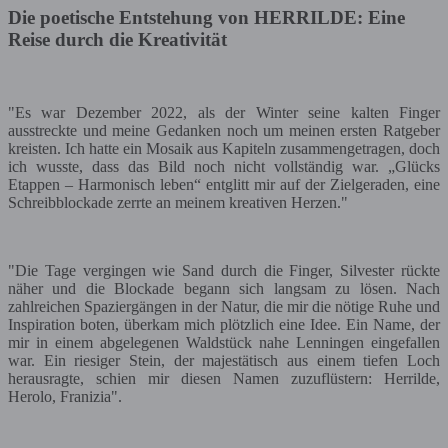
Die poetische Entstehung von HERRILDE: Eine
Reise durch die Kreativität
"Es war Dezember 2022, als der Winter seine kalten Finger
ausstreckte und meine Gedanken noch um meinen ersten Ratgeber
kreisten. Ich hatte ein Mosaik aus Kapiteln zusammengetragen, doch
ich wusste, dass das Bild noch nicht vollständig war. „Glücks
Etappen – Harmonisch leben“ entglitt mir auf der Zielgeraden, eine
Schreibblockade zerrte an meinem kreativen Herzen."
"Die Tage vergingen wie Sand durch die Finger, Silvester rückte
näher und die Blockade begann sich langsam zu lösen. Nach
zahlreichen Spaziergängen in der Natur, die mir die nötige Ruhe und
Inspiration boten, überkam mich plötzlich eine Idee. Ein Name, der
mir in einem abgelegenen Waldstück nahe Lenningen eingefallen
war. Ein riesiger Stein, der majestätisch aus einem tiefen Loch
herausragte, schien mir diesen Namen zuzuflüstern: Herrilde,
Herolo, Franizia".