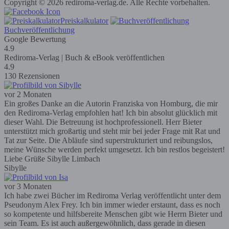
Copyright © 2026 rediroma-verlag.de. Alle Rechte vorbehalten.
Preiskalkulator
Buchveröffentlichung
Google Bewertung
4.9
Rediroma-Verlag | Buch & eBook veröffentlichen
4.9
130 Rezensionen
vor 2 Monaten
Ein großes Danke an die Autorin Franziska von Homburg, die mir
den Rediroma-Verlag empfohlen hat! Ich bin absolut glücklich mit
dieser Wahl. Die Betreuung ist hochprofessionell. Herr Bieter
unterstützt mich großartig und steht mir bei jeder Frage mit Rat und
Tat zur Seite. Die Abläufe sind superstrukturiert und reibungslos,
meine Wünsche werden perfekt umgesetzt. Ich bin restlos begeistert!
Liebe Grüße Sibylle Limbach
Sibylle
vor 3 Monaten
Ich habe zwei Bücher im Rediroma Verlag veröffentlicht unter dem
Pseudonym Alex Frey. Ich bin immer wieder erstaunt, dass es noch
so kompetente und hilfsbereite Menschen gibt wie Herrn Bieter und
sein Team. Es ist auch außergewöhnlich, dass gerade in diesen