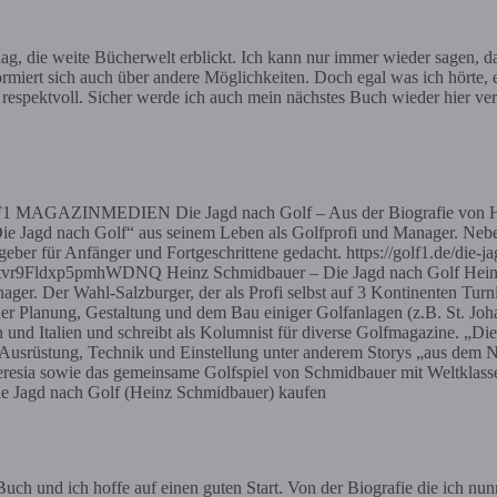
 die weite Bücherwelt erblickt. Ich kann nur immer wieder sagen, das
iert sich auch über andere Möglichkeiten. Doch egal was ich hörte, es
 respektvoll. Sicher werde ich auch mein nächstes Buch wieder hier ve
F1 MAGAZINMEDIEN Die Jagd nach Golf – Aus der Biografie von Hei
ie Jagd nach Golf“ aus seinem Leben als Golfprofi und Manager. Nebe
geber für Anfänger und Fortgeschrittene gedacht. https://golf1.de/die-
xp5pmhWDNQ Heinz Schmidbauer – Die Jagd nach Golf Heinz Schm
ger. Der Wahl-Salzburger, der als Profi selbst auf 3 Kontinenten Turni
i der Planung, Gestaltung und dem Bau einiger Golfanlagen (z.B. St.
eich und Italien und schreibt als Kolumnist für diverse Golfmagazine.
 Ausrüstung, Technik und Einstellung unter anderem Storys „aus dem N
eresia sowie das gemeinsame Golfspiel von Schmidbauer mit Weltklasse
 Die Jagd nach Golf (Heinz Schmidbauer) kaufen
Buch und ich hoffe auf einen guten Start. Von der Biografie die ich nun