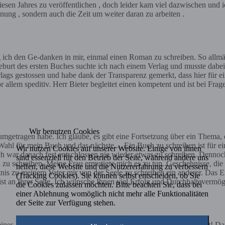
sen Jahres zu veröffentlichen , doch leider kam viel dazwischen und ich
nnung , sondern auch die Zeit um weiter daran zu arbeiten .
g ich den Ge-danken in mir, einmal einen Roman zu schreiben. So allmäh
urt des ersten Buches suchte ich nach einem Verlag und musste dabei 
rlags gestossen und habe dank der Transparenz gemerkt, dass hier für 
vor allem speditiv. Herr Bieter begleitet einen kompetent und ist bei Fr
Wir benutzen Cookies
r rumgetragen habe. Ich glaube, es gibt eine Fortsetzung über ein Thema
e Wahl für mein Buch und das nächste.... Ein Buch zu schreiben ist für 
Wir nutzen Cookies auf unserer Website. Einige von ihnen
ch war danach fest entschlossen nie wieder etwas zu schreiben. Dennoc
sind essenziell für den Betrieb der Seite, während andere uns
h zu schreiben. Meine Frau ermutigte mich es zu tun. Geschehnisse, di
helfen, diese Website und die Nutzererfahrung zu verbessern
nis zu meinem Vater mir von der Seele zu schreiben ein anderer. Das Er
(Tracking Cookies). Sie können selbst entscheiden, ob Sie
ist an Ihrer Seite. Ich wünsche Ihnen viel Erfolg und Durchhaltevermö
die Cookies zulassen möchten. Bitte beachten Sie, dass bei
einer Ablehnung womöglich nicht mehr alle Funktionalitäten
der Seite zur Verfügung stehen.
nes Krimis in toller Qualität: 22.11.18 Mehr Worte bedarf es nicht! D