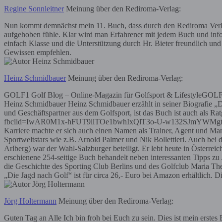
Regine Sonnleitner
Meinung über den Rediroma-Verlag:
Nun kommt demnächst mein 11. Buch, dass durch den Rediroma Verlag,
aufgehoben fühle. Klar wird man Erfahrener mit jedem Buch und inform
einfach Klasse und die Unterstützung durch Hr. Bieter freundlich und
Gewissen empfehlen.
Heinz Schmidbauer
Meinung über den Rediroma-Verlag:
GOLF1 Golf Blog – Online-Magazin für Golfsport & LifestyleGOL
Heinz Schmidbauer Heinz Schmidbauer erzählt in seiner Biografie „D
und Geschäftspartner aus dem Golfsport, ist das Buch ist auch als Rat
fbclid=IwAR0M1x-hFUT9ilTOe1bwhIxQlT3o-U-w132SJmYWMgtvr9Fld
Karriere machte er sich auch einen Namen als Trainer, Agent und Mana
Sportweltstars wie z.B. Arnold Palmer und Nik Bollettieri. Auch be
Arlberg) war der Wahl-Salzburger beteiligt. Er lebt heute in Österr
erschienene 254-seitige Buch behandelt neben interessanten Tipps zu
die Geschichte des Sporting Club Berlins und des Golfclub Maria Th
„Die Jagd nach Golf“ ist für circa 26,- Euro bei Amazon erhältlich.
Jörg Holtermann
Meinung über den Rediroma-Verlag:
Guten Tag an Alle Ich bin froh bei Euch zu sein. Dies ist mein erstes 