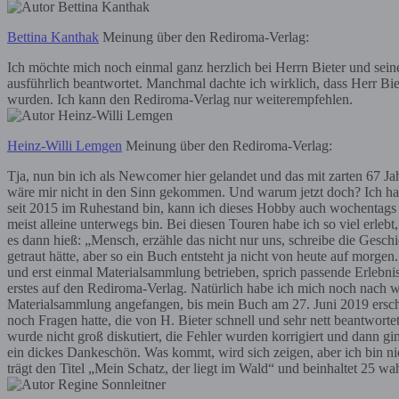
Bettina Kanthak
Meinung über den Rediroma-Verlag:
Ich möchte mich noch einmal ganz herzlich bei Herrn Bieter und sei
ausführlich beantwortet. Manchmal dachte ich wirklich, dass Herr Biet
wurden. Ich kann den Rediroma-Verlag nur weiterempfehlen.
Heinz-Willi Lemgen
Meinung über den Rediroma-Verlag:
Tja, nun bin ich als Newcomer hier gelandet und das mit zarten 67 J
wäre mir nicht in den Sinn gekommen. Und warum jetzt doch? Ich hab
seit 2015 im Ruhestand bin, kann ich dieses Hobby auch wochentags au
meist alleine unterwegs bin. Bei diesen Touren habe ich so viel erleb
es dann hieß: „Mensch, erzähle das nicht nur uns, schreibe die Geschi
getraut hätte, aber so ein Buch entsteht ja nicht von heute auf mor
und erst einmal Materialsammlung betrieben, sprich passende Erlebni
erstes auf den Rediroma-Verlag. Natürlich habe ich mich noch nach 
Materialsammlung angefangen, bis mein Buch am 27. Juni 2019 erschie
noch Fragen hatte, die von H. Bieter schnell und sehr nett beantwortet 
wurde nicht groß diskutiert, die Fehler wurden korrigiert und dann g
ein dickes Dankeschön. Was kommt, wird sich zeigen, aber ich bin ni
trägt den Titel „Mein Schatz, der liegt im Wald“ und beinhaltet 25