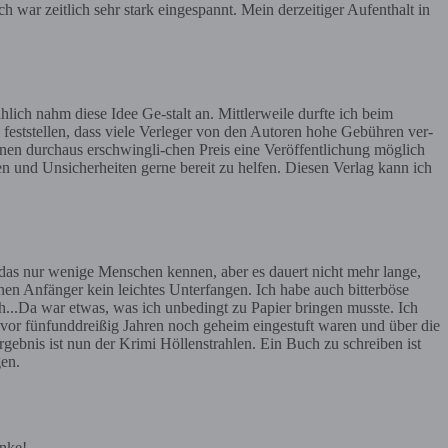
 war zeitlich sehr stark eingespannt. Mein derzeitiger Aufenthalt in
lich nahm diese Idee Ge-stalt an. Mittlerweile durfte ich beim
feststellen, dass viele Verleger von den Autoren hohe Gebühren ver-
einen durchaus erschwingli-chen Preis eine Veröffentlichung möglich
agen und Unsicherheiten gerne bereit zu helfen. Diesen Verlag kann ich
, das nur wenige Menschen kennen, aber es dauert nicht mehr lange,
einen Anfänger kein leichtes Unterfangen. Ich habe auch bitterböse
h...Da war etwas, was ich unbedingt zu Papier bringen musste. Ich
e vor fünfunddreißig Jahren noch geheim eingestuft waren und über die
gebnis ist nun der Krimi Höllenstrahlen. Ein Buch zu schreiben ist
gen.
anke!