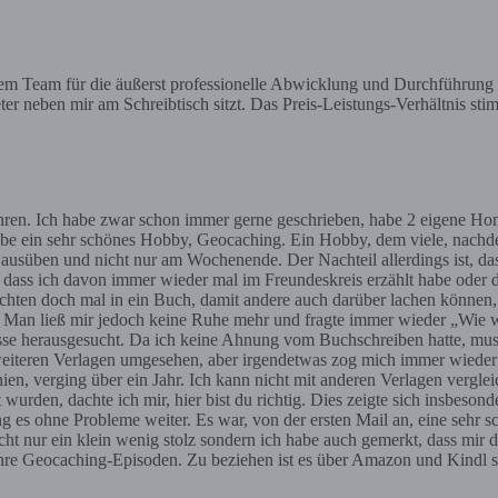
nem Team für die äußerst professionelle Abwicklung und Durchführung
er neben mir am Schreibtisch sitzt. Das Preis-Leistungs-Verhältnis stim
ahren. Ich habe zwar schon immer gerne geschrieben, habe 2 eigene Ho
e ein sehr schönes Hobby, Geocaching. Ein Hobby, dem viele, nachdem 
süben und nicht nur am Wochenende. Der Nachteil allerdings ist, dass m
t, dass ich davon immer wieder mal im Freundeskreis erzählt habe oder d
chten doch mal in ein Buch, damit andere auch darüber lachen können, so
gen. Man ließ mir jedoch keine Ruhe mehr und fragte immer wieder „Wie
sse herausgesucht. Da ich keine Ahnung vom Buchschreiben hatte, muss
weiteren Verlagen umgesehen, aber irgendetwas zog mich immer wieder
n, verging über ein Jahr. Ich kann nicht mit anderen Verlagen verglei
wurden, dachte ich mir, hier bist du richtig. Dies zeigte sich insbesond
ing es ohne Probleme weiter. Es war, von der ersten Mail an, eine sehr
cht nur ein klein wenig stolz sondern ich habe auch gemerkt, dass mir
 wahre Geocaching-Episoden. Zu beziehen ist es über Amazon und Kind