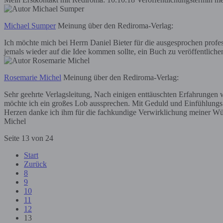
Michael Sumper
Meinung über den Rediroma-Verlag:
Ich möchte mich bei Herrn Daniel Bieter für die ausgesprochen prof
jemals wieder auf die Idee kommen sollte, ein Buch zu veröffentli
Rosemarie Michel
Meinung über den Rediroma-Verlag:
Sehr geehrte Verlagsleitung, Nach einigen enttäuschten Erfahrungen
möchte ich ein großes Lob aussprechen. Mit Geduld und Einfühlungs
Herzen danke ich ihm für die fachkundige Verwirklichung meiner Wü
Michel
Seite 13 von 24
Start
Zurück
8
9
10
11
12
13