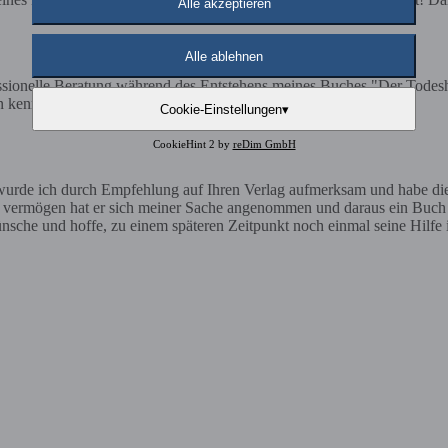
Alle akzeptieren
Alle ablehnen
essionelle Beratung während des Entstehens meines Buches "Der Todesha
chen kenne ich nun den Weg - Rediroma. Danke. Michael Sumper
Cookie-Einstellungen
▾
CookieHint 2 by
reDim GmbH
 wurde ich durch Empfehlung auf Ihren Verlag aufmerksam und habe die
 vermögen hat er sich meiner Sache angenommen und daraus ein Buch en
nsche und hoffe, zu einem späteren Zeitpunkt noch einmal seine Hilf