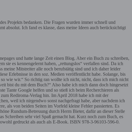
 des Projekts bedanken. Die Fragen wurden immer schnell und
mt absolut. Ich fand es klasse, dass meine Ideen auch berücksichtigt
mepages und hatte lange Zeit einen Blog. Aber ein Buch zu schreiben,
sie es kennengelernt haben, „rettungslos“ verfallen sind. Da ich
eine Mitstreiter alle noch berufstätig sind und ich daher leider
iese Erlebnisse in den soz. Medien veröffentlicht habe. Solange, bis
 wie wir.“ So richtig ran wollte ich nicht, nicht, dass ich mich nicht
 weit bist du mit dem Buch?“ Also habe ich mich dann doch hingesetzt
te Tante Google helfen und so stieß ich beim Recherchieren als
 zum Rediroma-Verlag hin. Im April 2018 habe ich mit der
chen, weil ich nirgendwo sonst nachgefragt habe, aber nachdem ich
ere, als von beiden Seiten im Vorfeld kleine Fehler passierten. Es
 schöne Rundum-Betreuung durch Herrn Bieter, dafür an dieser Stelle
 das Schreiben sehr viel Spaß gemacht hat. Kurz noch zum Buch, es
l sowohl gedruckt als auch als E-Book. ISBN 978-3-96103-596-0.