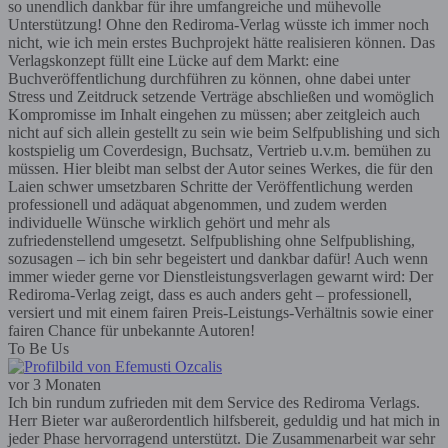
so unendlich dankbar für ihre umfangreiche und mühevolle
Unterstützung! Ohne den Rediroma-Verlag wüsste ich immer noch
nicht, wie ich mein erstes Buchprojekt hätte realisieren können. Das
Verlagskonzept füllt eine Lücke auf dem Markt: eine
Buchveröffentlichung durchführen zu können, ohne dabei unter
Stress und Zeitdruck setzende Verträge abschließen und womöglich
Kompromisse im Inhalt eingehen zu müssen; aber zeitgleich auch
nicht auf sich allein gestellt zu sein wie beim Selfpublishing und sich
kostspielig um Coverdesign, Buchsatz, Vertrieb u.v.m. bemühen zu
müssen. Hier bleibt man selbst der Autor seines Werkes, die für den
Laien schwer umsetzbaren Schritte der Veröffentlichung werden
professionell und adäquat abgenommen, und zudem werden
individuelle Wünsche wirklich gehört und mehr als
zufriedenstellend umgesetzt. Selfpublishing ohne Selfpublishing,
sozusagen – ich bin sehr begeistert und dankbar dafür! Auch wenn
immer wieder gerne vor Dienstleistungsverlagen gewarnt wird: Der
Rediroma-Verlag zeigt, dass es auch anders geht – professionell,
versiert und mit einem fairen Preis-Leistungs-Verhältnis sowie einer
fairen Chance für unbekannte Autoren!
To Be Us
vor 3 Monaten
Ich bin rundum zufrieden mit dem Service des Rediroma Verlags.
Herr Bieter war außerordentlich hilfsbereit, geduldig und hat mich in
jeder Phase hervorragend unterstützt. Die Zusammenarbeit war sehr