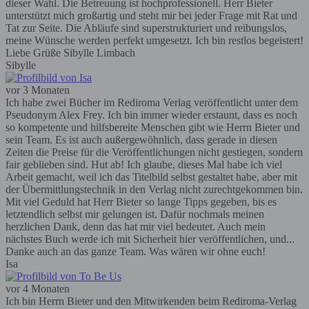
dieser Wahl. Die Betreuung ist hochprofessionell. Herr Bieter
unterstützt mich großartig und steht mir bei jeder Frage mit Rat und
Tat zur Seite. Die Abläufe sind superstrukturiert und reibungslos,
meine Wünsche werden perfekt umgesetzt. Ich bin restlos begeistert!
Liebe Grüße Sibylle Limbach
Sibylle
vor 3 Monaten
Ich habe zwei Bücher im Rediroma Verlag veröffentlicht unter dem
Pseudonym Alex Frey. Ich bin immer wieder erstaunt, dass es noch
so kompetente und hilfsbereite Menschen gibt wie Herrn Bieter und
sein Team. Es ist auch außergewöhnlich, dass gerade in diesen
Zeiten die Preise für die Veröffentlichungen nicht gestiegen, sondern
fair geblieben sind. Hut ab! Ich glaube, dieses Mal habe ich viel
Arbeit gemacht, weil ich das Titelbild selbst gestaltet habe, aber mit
der Übermittlungstechnik in den Verlag nicht zurechtgekommen bin.
Mit viel Geduld hat Herr Bieter so lange Tipps gegeben, bis es
letztendlich selbst mir gelungen ist. Dafür nochmals meinen
herzlichen Dank, denn das hat mir viel bedeutet. Auch mein
nächstes Buch werde ich mit Sicherheit hier veröffentlichen, und...
Danke auch an das ganze Team. Was wären wir ohne euch!
Isa
vor 4 Monaten
Ich bin Herrn Bieter und den Mitwirkenden beim Rediroma-Verlag