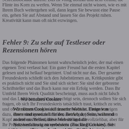
Flinte ins Korn zu werfen. Wenn Sie einmal nicht wissen, wie es mit
Ihrem Buch weitergehen soll, dann legen Sie bewusst eine Pause
ein, gehen Sie auf Abstand und lassen Sie das Projekt ruhen.
Kreativität kann man oft nicht erzwingen.
Fehler 9: Zu sehr auf Testleser oder
Rezensionen hören
Das folgende Phänomen kennt wahrscheinlich jeder, der mal einen
eigenen Text verfasst hat: Ein guter Freund hat die ersten Kapitel
gelesen und ist hellauf begeistert. Und nicht nur das. Der gesamte
Freundeskreis schließt sich den Jubelstürmen an, Kritikpunkte gibt
es praktisch nicht und Sie sind sich sicher: Sie sind der geborene
Schriftsteller und das Buch kann nur ein Erfolg werden. Dass Ihr
Umfeld Ihrem Werk Qualität bescheinigt, muss auch nicht falsch
und das Lob kann durchaus berechtigt sein, dennoch sollten Sie sich
Wir benutzen Cookies
fragen, ob sich Ihr Freundeskreis tatsächlich traut, kritisch zu sein,
und ob die Beurteilung wirklich authentisch ist. Freunde neigen
Wir nutzen Cookies auf unserer Website. Einige von
dazu, eher ermutigend zu urteilen, aus Angst, jemanden vor den
ihnen sind essenziell für den Betrieb der Seite, während
Kopf zu stoßen. Menschlich ist das völlig nachvollziehbar, aber für
andere uns helfen, diese Website und die
Ihr Projekt kann das kontraproduktiv sein. Ihr Buch wird nicht
Nutzererfahrung zu verbessern (Tracking Cookies). Sie