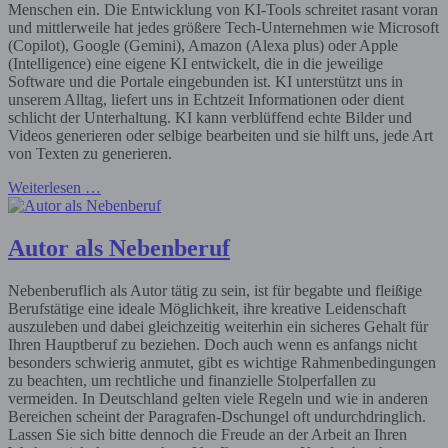
Menschen ein. Die Entwicklung von KI-Tools schreitet rasant voran
und mittlerweile hat jedes größere Tech-Unternehmen wie Microsoft
(Copilot), Google (Gemini), Amazon (Alexa plus) oder Apple
(Intelligence) eine eigene KI entwickelt, die in die jeweilige
Software und die Portale eingebunden ist. KI unterstützt uns in
unserem Alltag, liefert uns in Echtzeit Informationen oder dient
schlicht der Unterhaltung. KI kann verblüffend echte Bilder und
Videos generieren oder selbige bearbeiten und sie hilft uns, jede Art
von Texten zu generieren.
Weiterlesen …
Autor als Nebenberuf
Nebenberuflich als Autor tätig zu sein, ist für begabte und fleißige
Berufstätige eine ideale Möglichkeit, ihre kreative Leidenschaft
auszuleben und dabei gleichzeitig weiterhin ein sicheres Gehalt für
Ihren Hauptberuf zu beziehen. Doch auch wenn es anfangs nicht
besonders schwierig anmutet, gibt es wichtige Rahmenbedingungen
zu beachten, um rechtliche und finanzielle Stolperfallen zu
vermeiden. In Deutschland gelten viele Regeln und wie in anderen
Bereichen scheint der Paragrafen-Dschungel oft undurchdringlich.
Lassen Sie sich bitte dennoch die Freude an der Arbeit an Ihren