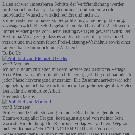
Laien schwer umsetzbaren Schritte der Veröffentlichung werden
professionell und adäquat abgenommen, und zudem werden
individuelle Wünsche wirklich gehört und mehr als
zufriedenstellend umgesetzt. Selfpublishing ohne Selfpublishing,
sozusagen – ich bin sehr begeistert und dankbar dafür! Auch wenn
immer wieder gerne vor Dienstleistungsverlagen gewarnt wird: Der
Rediroma-Verlag zeigt, dass es auch anders geht – professionell,
versiert und mit einem fairen Preis-Leistungs-Verhältnis sowie einer
fairen Chance für unbekannte Autoren!
To Be Us
vor 3 Monaten
Ich bin rundum zufrieden mit dem Service des Rediroma Verlags.
Herr Bieter war außerordentlich hilfsbereit, geduldig und hat mich in
jeder Phase hervorragend unterstützt. Die Zusammenarbeit war sehr
angenehm, und ich habe mich immer gut aufgehoben gefühlt. Vielen
Dank für die großartige Arbeit!
Efemusti Ozcalis
vor 3 Monaten
Professionelle Unterstützung, schnelle Bearbeitung, geduldige
Beantwortung aller Fragen, kostengünstig und von meiner Seite
wärmste Empfehlung: Der Rediroma-Verlag war auf dem Weg zu
meinem Roman-Debut "DRACHENBLUT oder Von der
Schwiegermutter wird man nicht geschieden, Band I" zu jeder Zeit