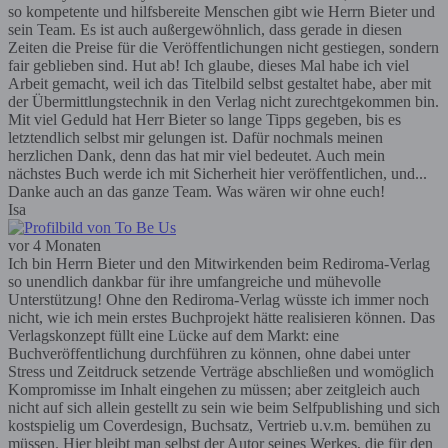
so kompetente und hilfsbereite Menschen gibt wie Herrn Bieter und
sein Team. Es ist auch außergewöhnlich, dass gerade in diesen
Zeiten die Preise für die Veröffentlichungen nicht gestiegen, sondern
fair geblieben sind. Hut ab! Ich glaube, dieses Mal habe ich viel
Arbeit gemacht, weil ich das Titelbild selbst gestaltet habe, aber mit
der Übermittlungstechnik in den Verlag nicht zurechtgekommen bin.
Mit viel Geduld hat Herr Bieter so lange Tipps gegeben, bis es
letztendlich selbst mir gelungen ist. Dafür nochmals meinen
herzlichen Dank, denn das hat mir viel bedeutet. Auch mein
nächstes Buch werde ich mit Sicherheit hier veröffentlichen, und...
Danke auch an das ganze Team. Was wären wir ohne euch!
Isa
vor 4 Monaten
Ich bin Herrn Bieter und den Mitwirkenden beim Rediroma-Verlag
so unendlich dankbar für ihre umfangreiche und mühevolle
Unterstützung! Ohne den Rediroma-Verlag wüsste ich immer noch
nicht, wie ich mein erstes Buchprojekt hätte realisieren können. Das
Verlagskonzept füllt eine Lücke auf dem Markt: eine
Buchveröffentlichung durchführen zu können, ohne dabei unter
Stress und Zeitdruck setzende Verträge abschließen und womöglich
Kompromisse im Inhalt eingehen zu müssen; aber zeitgleich auch
nicht auf sich allein gestellt zu sein wie beim Selfpublishing und sich
kostspielig um Coverdesign, Buchsatz, Vertrieb u.v.m. bemühen zu
müssen. Hier bleibt man selbst der Autor seines Werkes, die für den