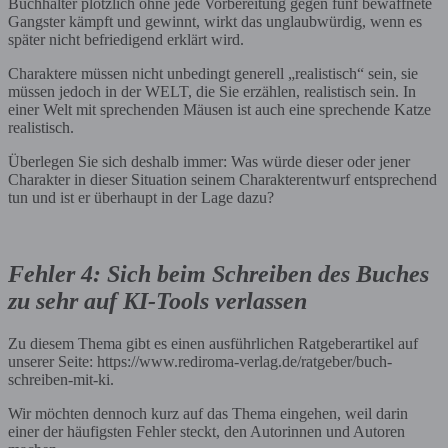
Buchhalter plötzlich ohne jede Vorbereitung gegen fünf bewaffnete
Gangster kämpft und gewinnt, wirkt das unglaubwürdig, wenn es
später nicht befriedigend erklärt wird.
Charaktere müssen nicht unbedingt generell „realistisch“ sein, sie
müssen jedoch in der WELT, die Sie erzählen, realistisch sein. In
einer Welt mit sprechenden Mäusen ist auch eine sprechende Katze
realistisch.
Überlegen Sie sich deshalb immer: Was würde dieser oder jener
Charakter in dieser Situation seinem Charakterentwurf entsprechend
tun und ist er überhaupt in der Lage dazu?
Fehler 4: Sich beim Schreiben des Buches
zu sehr auf KI-Tools verlassen
Zu diesem Thema gibt es einen ausführlichen Ratgeberartikel auf
unserer Seite: https://www.rediroma-verlag.de/ratgeber/buch-
schreiben-mit-ki.
Wir möchten dennoch kurz auf das Thema eingehen, weil darin
einer der häufigsten Fehler steckt, den Autorinnen und Autoren