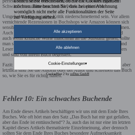
perfekt sein und Sie werden konstruktive Kritik benötigen, um
können selbst entscheiden, ob Sie die Cookies zulassen
Schwächen auszumerzen und Ihr Werk zu optimieren.
möchten. Bitte beachten Sie, dass bei einer Ablehnung
womöglich nicht mehr alle Funktionalitäten der Seite
Umgekehrt kann negative Kritik niederschmetternd sein. Vor allem
zur Verfügung stehen.
vernichtende Rezensionen in Buchshops wie Amazon können sich
sensible Autorinnen und Autoren nur allzu sehr zu Herzen nehmen.
Alle akzeptieren
Auch hier gilt: Es handelt sich nur um eine Einzelmeinung, und
auch wenn kritische Worte manchmal an die Substanz gehen, sollte
man sie nicht zu sehr an sich heranlassen. Andere Leserinnen und
Alle ablehnen
Leser Ihres Buches sehen die Sache vielleicht wieder ganz anders
und sind von Ihrem Buch begeistert.
Cookie-Einstellungen
▾
Fazit: Kritik ist wichtig und sollte oft ernst genommen werden, aber
letztlich sind Sie die Autorin oder der Autor und schreiben das Buch
CookieHint 2 by
reDim GmbH
so, wie Sie es für richtig halten.
Fehler 10: Ein schwaches Buchende
Am Ende dieses Artikels beschäftigen wir uns mit dem Ende Ihres
Buches. Wie oft hört man den Satz „Das Buch hat mir gut gefallen,
aber das Ende ist enttäuschend“? Ja, auch das ist nur eine im letzten
Kapitel dieses Artikels thematisierte Einzelmeinung, aber dennoch
sollten Sie dem Ende Ihres Buches besondere Aufmerksamkeit