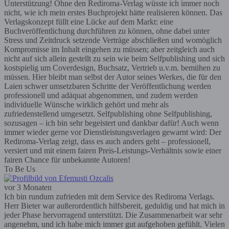
Unterstützung! Ohne den Rediroma-Verlag wüsste ich immer noch
nicht, wie ich mein erstes Buchprojekt hätte realisieren können. Das
Verlagskonzept füllt eine Lücke auf dem Markt: eine
Buchveröffentlichung durchführen zu können, ohne dabei unter
Stress und Zeitdruck setzende Verträge abschließen und womöglich
Kompromisse im Inhalt eingehen zu müssen; aber zeitgleich auch
nicht auf sich allein gestellt zu sein wie beim Selfpublishing und sich
kostspielig um Coverdesign, Buchsatz, Vertrieb u.v.m. bemühen zu
müssen. Hier bleibt man selbst der Autor seines Werkes, die für den
Laien schwer umsetzbaren Schritte der Veröffentlichung werden
professionell und adäquat abgenommen, und zudem werden
individuelle Wünsche wirklich gehört und mehr als
zufriedenstellend umgesetzt. Selfpublishing ohne Selfpublishing,
sozusagen – ich bin sehr begeistert und dankbar dafür! Auch wenn
immer wieder gerne vor Dienstleistungsverlagen gewarnt wird: Der
Rediroma-Verlag zeigt, dass es auch anders geht – professionell,
versiert und mit einem fairen Preis-Leistungs-Verhältnis sowie einer
fairen Chance für unbekannte Autoren!
To Be Us
vor 3 Monaten
Ich bin rundum zufrieden mit dem Service des Rediroma Verlags.
Herr Bieter war außerordentlich hilfsbereit, geduldig und hat mich in
jeder Phase hervorragend unterstützt. Die Zusammenarbeit war sehr
angenehm, und ich habe mich immer gut aufgehoben gefühlt. Vielen