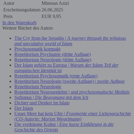
Autor
Mimoun Azizi
Erscheinungsdatum
26.06.2025
Preis
EUR
9,95
In den Warenkorb
Weitere Bücher des Autors
The Cry from the Seraglio |
A journey through the religious
and speculative world of Islam
Psychosomatik kompakt
Repetitorium Psychiatrie (dritte Auflage)
Repetitorium Neurologie (dritte Auflage)
Der Islam gehört zu Europa |
Warum der Islam Teil der
europäischen Identität ist
Repetitorium Psychosomatik (erste Auflage)
Repetitorium Neurologie (zweite Auflage) |
zweite Auflage
Repetitorium Neurologie
Repetitorium Neurosenlehre |
und psychosomatische Medizin
Sufismus |
Die Begegnung mit dem Ich
Dichter und Denker im Islam
Der Islam
Unser Meer hat kein Ufer |
Fragmente einer Liebesgeschichte
(CO-Autorin: Marion Wiegelmann)
Die verdrängte Kultur |
Eine kurze Einführung in die
Geschichte des Orients