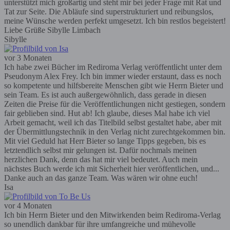
unterstützt mich großartig und steht mir bei jeder Frage mit Rat und
Tat zur Seite. Die Abläufe sind superstrukturiert und reibungslos,
meine Wünsche werden perfekt umgesetzt. Ich bin restlos begeistert!
Liebe Grüße Sibylle Limbach
Sibylle
vor 3 Monaten
Ich habe zwei Bücher im Rediroma Verlag veröffentlicht unter dem
Pseudonym Alex Frey. Ich bin immer wieder erstaunt, dass es noch
so kompetente und hilfsbereite Menschen gibt wie Herrn Bieter und
sein Team. Es ist auch außergewöhnlich, dass gerade in diesen
Zeiten die Preise für die Veröffentlichungen nicht gestiegen, sondern
fair geblieben sind. Hut ab! Ich glaube, dieses Mal habe ich viel
Arbeit gemacht, weil ich das Titelbild selbst gestaltet habe, aber mit
der Übermittlungstechnik in den Verlag nicht zurechtgekommen bin.
Mit viel Geduld hat Herr Bieter so lange Tipps gegeben, bis es
letztendlich selbst mir gelungen ist. Dafür nochmals meinen
herzlichen Dank, denn das hat mir viel bedeutet. Auch mein
nächstes Buch werde ich mit Sicherheit hier veröffentlichen, und...
Danke auch an das ganze Team. Was wären wir ohne euch!
Isa
vor 4 Monaten
Ich bin Herrn Bieter und den Mitwirkenden beim Rediroma-Verlag
so unendlich dankbar für ihre umfangreiche und mühevolle