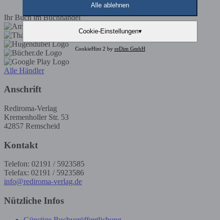
Tobias Graf
Alle ablehnen
Ihr Buch im Buchhandel
Cookie-Einstellungen
▾
CookieHint 2 by
reDim GmbH
Alle Händler
Anschrift
Rediroma-Verlag
Kremenholler Str. 53
42857 Remscheid
Kontakt
Telefon: 02191 / 5923585
Telefax: 02191 / 5923586
info@rediroma-verlag.de
Nützliche Infos
Günstige Buchveröffentlichung