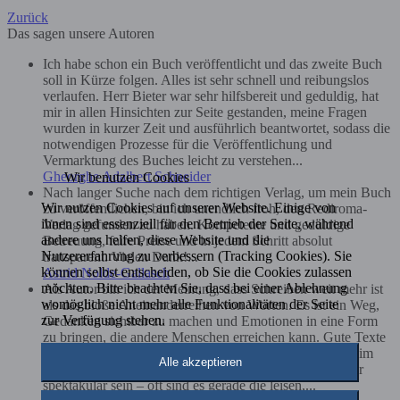
Zurück
Das sagen unsere Autoren
Ich habe schon ein Buch veröffentlicht und das zweite Buch
soll in Kürze folgen. Alles ist sehr schnell und reibungslos
verlaufen. Herr Bieter war sehr hilfsbereit und geduldig, hat
mir in allen Hinsichten zur Seite gestanden, meine Fragen
wurden in kurzer Zeit und ausführlich beantwortet, sodass die
notwendigen Prozesse für die Veröffentlichung und
Vermarktung des Buches leicht zu verstehen...
Gheorghe Adalbert Schneider
Wir benutzen Cookies
Nach langer Suche nach dem richtigen Verlag, um mein Buch
Wir nutzen Cookies auf unserer Website. Einige von
zu veröffentlichen, bin ich unendlich froh, den Rediroma-
ihnen sind essenziell für den Betrieb der Seite, während
Verlag gefunden zu haben. Kompetente und geduldige
andere uns helfen, diese Website und die
Betreuung, faire Preise und in jedem Schritt absolut
Nutzererfahrung zu verbessern (Tracking Cookies). Sie
transparent. Vielen Dank!...
können selbst entscheiden, ob Sie die Cookies zulassen
Astrid Nolde-Gallasch
möchten. Bitte beachten Sie, dass bei einer Ablehnung
Als Autor bin ich der Meinung, dass Schreiben weit mehr ist
womöglich nicht mehr alle Funktionalitäten der Seite
als das bloße Aneinanderreihen von Worten. Es ist ein Weg,
zur Verfügung stehen.
Gedanken sichtbar zu machen und Emotionen in eine Form
zu bringen, die andere Menschen erreichen kann. Gute Texte
entstehen für mich dann, wenn Ehrlichkeit und Klarheit im
Alle akzeptieren
Mittelpunkt stehen. Nicht jede Geschichte muss laut oder
spektakulär sein – oft sind es gerade die leisen,...