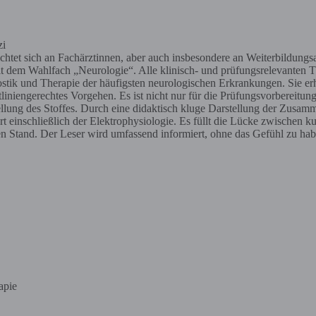
ichtet sich an Fachärztinnen, aber auch insbesondere an Weiterbildungsa
it dem Wahlfach „Neurologie“. Alle klinisch- und prüfungsrelevanten T
ostik und Therapie der häufigsten neurologischen Erkrankungen. Sie er
tliniengerechtes Vorgehen. Es ist nicht nur für die Prüfungsvorbereitun
ellung des Stoffes. Durch eine didaktisch kluge Darstellung der Zusam
ert einschließlich der Elektrophysiologie. Es füllt die Lücke zwisch
en Stand. Der Leser wird umfassend informiert, ohne das Gefühl zu haben
apie