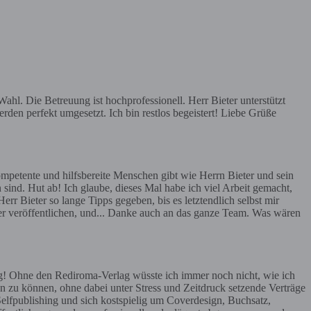
hl. Die Betreuung ist hochprofessionell. Herr Bieter unterstützt
rden perfekt umgesetzt. Ich bin restlos begeistert! Liebe Grüße
mpetente und hilfsbereite Menschen gibt wie Herrn Bieter und sein
 sind. Hut ab! Ich glaube, dieses Mal habe ich viel Arbeit gemacht,
err Bieter so lange Tipps gegeben, bis es letztendlich selbst mir
ier veröffentlichen, und... Danke auch an das ganze Team. Was wären
g! Ohne den Rediroma-Verlag wüsste ich immer noch nicht, wie ich
n zu können, ohne dabei unter Stress und Zeitdruck setzende Verträge
Selfpublishing und sich kostspielig um Coverdesign, Buchsatz,