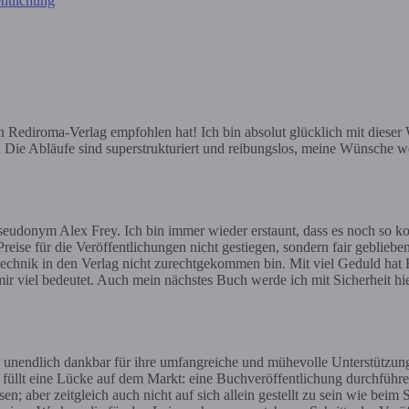
ntlichung
ediroma-Verlag empfohlen hat! Ich bin absolut glücklich mit dieser Wa
e. Die Abläufe sind superstrukturiert und reibungslos, meine Wünsche we
eudonym Alex Frey. Ich bin immer wieder erstaunt, dass es noch so ko
reise für die Veröffentlichungen nicht gestiegen, sondern fair geblieben
gstechnik in den Verlag nicht zurechtgekommen bin. Mit viel Geduld hat H
ir viel bedeutet. Auch mein nächstes Buch werde ich mit Sicherheit h
 unendlich dankbar für ihre umfangreiche und mühevolle Unterstützun
t füllt eine Lücke auf dem Markt: eine Buchveröffentlichung durchführe
aber zeitgleich auch nicht auf sich allein gestellt zu sein wie beim 