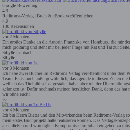
Preiskalkulator
Buchveröffe
Google Bewertung
4.9
Rediroma-Verlag | Buch & eBook veröffentlichen
4.9
130 Rezensionen
vor 2 Monaten
Ein großes Danke an die Autorin Franziska von Homburg, die mir den R
mich großartig und steht mir bei jeder Frage mit Rat und Tat zur Seit
Sibylle Limbach
Sibylle
vor 3 Monaten
Ich habe zwei Bücher im Rediroma Verlag veröffentlicht unter dem Ps
Team. Es ist auch außergewöhnlich, dass gerade in diesen Zeiten die P
weil ich das Titelbild selbst gestaltet habe, aber mit der Übermittlun
gelungen ist. Dafür nochmals meinen herzlichen Dank, denn das hat m
wir ohne euch!
Isa
vor 4 Monaten
Ich bin Herrn Bieter und den Mitwirkenden beim Rediroma-Verlag so
mein erstes Buchprojekt hätte realisieren können. Das Verlagskonzep
abschließen und womöglich Kompromisse im Inhalt eingehen zu müssen; 