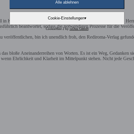
Alle ablehnen
Cookie-Einstellungen
▾
in Kürze folgen. Alles ist sehr schnell und reibungslos verlaufen. Herr 
sführlich beantwortet, sodass die notwendigen Prozesse für die Veröff
CookieHint 2 by
reDim GmbH
 veröffentlichen, bin ich unendlich froh, den Rediroma-Verlag gefund
ls das bloße Aneinanderreihen von Worten. Es ist ein Weg, Gedanken s
nn Ehrlichkeit und Klarheit im Mittelpunkt stehen. Nicht jede Geschich