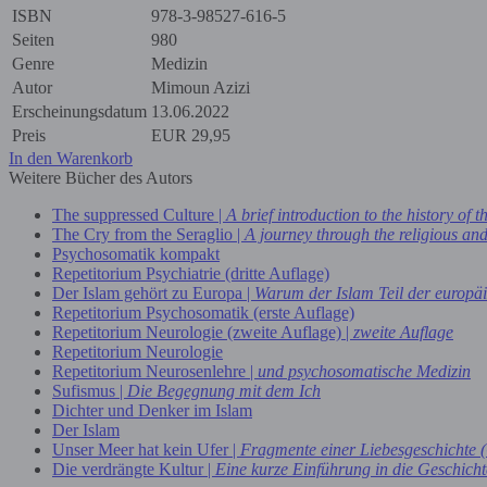
ISBN
978-3-98527-616-5
Seiten
980
Genre
Medizin
Autor
Mimoun Azizi
Erscheinungsdatum
13.06.2022
Preis
EUR
29,95
In den Warenkorb
Weitere Bücher des Autors
The suppressed Culture |
A brief introduction to the history of t
The Cry from the Seraglio |
A journey through the religious and
Psychosomatik kompakt
Repetitorium Psychiatrie (dritte Auflage)
Der Islam gehört zu Europa |
Warum der Islam Teil der europäis
Repetitorium Psychosomatik (erste Auflage)
Repetitorium Neurologie (zweite Auflage) |
zweite Auflage
Repetitorium Neurologie
Repetitorium Neurosenlehre |
und psychosomatische Medizin
Sufismus |
Die Begegnung mit dem Ich
Dichter und Denker im Islam
Der Islam
Unser Meer hat kein Ufer |
Fragmente einer Liebesgeschichte
Die verdrängte Kultur |
Eine kurze Einführung in die Geschicht