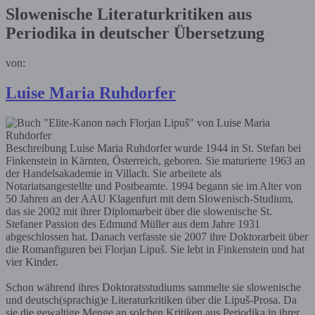
Slowenische Literaturkritiken aus
Periodika in deutscher Übersetzung
von:
Luise Maria Ruhdorfer
Beschreibung
Luise Maria Ruhdorfer wurde 1944 in St. Stefan bei
Finkenstein in Kärnten, Österreich, geboren. Sie maturierte 1963 an
der Handelsakademie in Villach. Sie arbeitete als
Notariatsangestellte und Postbeamte. 1994 begann sie im Alter von
50 Jahren an der AAU Klagenfurt mit dem Slowenisch-Studium,
das sie 2002 mit ihrer Diplomarbeit über die slowenische St.
Stefaner Passion des Edmund Müller aus dem Jahre 1931
abgeschlossen hat. Danach verfasste sie 2007 ihre Doktorarbeit über
die Romanfiguren bei Florjan Lipuš. Sie lebt in Finkenstein und hat
vier Kinder.
Schon während ihres Doktoratsstudiums sammelte sie slowenische
und deutsch(sprachig)e Literaturkritiken über die Lipuš-Prosa. Da
sie die gewaltige Menge an solchen Kritiken aus Periodika in ihrer