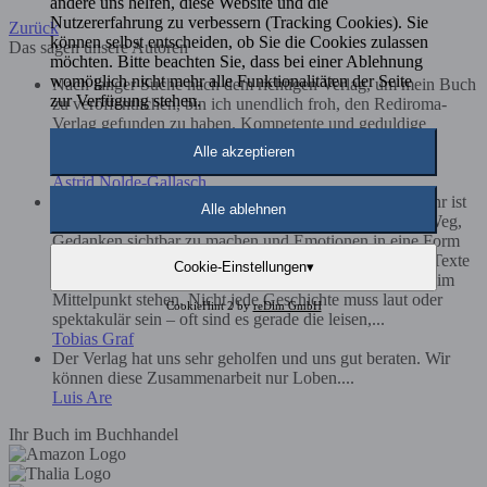
andere uns helfen, diese Website und die
Nutzererfahrung zu verbessern (Tracking Cookies). Sie
Zurück
können selbst entscheiden, ob Sie die Cookies zulassen
Das sagen unsere Autoren
möchten. Bitte beachten Sie, dass bei einer Ablehnung
womöglich nicht mehr alle Funktionalitäten der Seite
Nach langer Suche nach dem richtigen Verlag, um mein Buch
zur Verfügung stehen.
zu veröffentlichen, bin ich unendlich froh, den Rediroma-
Verlag gefunden zu haben. Kompetente und geduldige
Betreuung, faire Preise und in jedem Schritt absolut
Alle akzeptieren
transparent. Vielen Dank!...
Astrid Nolde-Gallasch
Als Autor bin ich der Meinung, dass Schreiben weit mehr ist
Alle ablehnen
als das bloße Aneinanderreihen von Worten. Es ist ein Weg,
Gedanken sichtbar zu machen und Emotionen in eine Form
zu bringen, die andere Menschen erreichen kann. Gute Texte
Cookie-Einstellungen
▾
entstehen für mich dann, wenn Ehrlichkeit und Klarheit im
Mittelpunkt stehen. Nicht jede Geschichte muss laut oder
CookieHint 2 by
reDim GmbH
spektakulär sein – oft sind es gerade die leisen,...
Tobias Graf
Der Verlag hat uns sehr geholfen und uns gut beraten. Wir
können diese Zusammenarbeit nur Loben....
Luis Are
Ihr Buch im Buchhandel