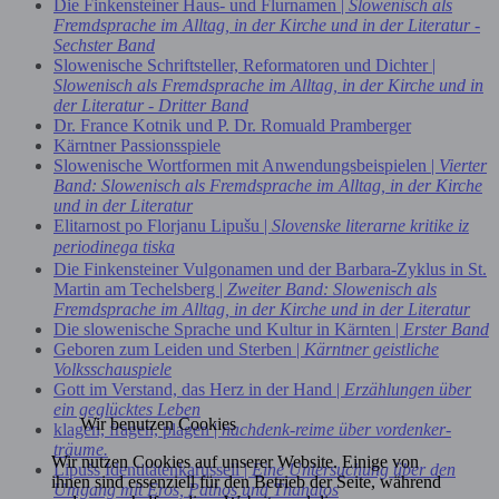
Die Finkensteiner Haus- und Flurnamen |
Slowenisch als
Fremdsprache im Alltag, in der Kirche und in der Literatur -
Sechster Band
Slowenische Schriftsteller, Reformatoren und Dichter |
Slowenisch als Fremdsprache im Alltag, in der Kirche und in
der Literatur - Dritter Band
Dr. France Kotnik und P. Dr. Romuald Pramberger
Kärntner Passionsspiele
Slowenische Wortformen mit Anwendungsbeispielen |
Vierter
Band: Slowenisch als Fremdsprache im Alltag, in der Kirche
und in der Literatur
Elitarnost po Florjanu Lipušu |
Slovenske literarne kritike iz
periodinega tiska
Die Finkensteiner Vulgonamen und der Barbara-Zyklus in St.
Martin am Techelsberg |
Zweiter Band: Slowenisch als
Fremdsprache im Alltag, in der Kirche und in der Literatur
Die slowenische Sprache und Kultur in Kärnten |
Erster Band
Geboren zum Leiden und Sterben |
Kärntner geistliche
Volksschauspiele
Gott im Verstand, das Herz in der Hand |
Erzählungen über
ein geglücktes Leben
Wir benutzen Cookies
klagen, fragen, plagen |
nachdenk-reime über vordenker-
träume.
Wir nutzen Cookies auf unserer Website. Einige von
Lipušs Identitätenkarussell |
Eine Untersuchung über den
ihnen sind essenziell für den Betrieb der Seite, während
Umgang mit Eros, Pathos und Thanatos