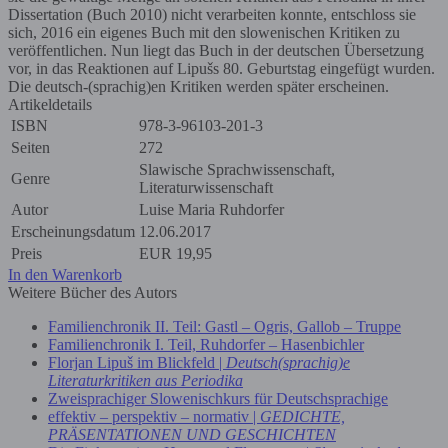
Dissertation (Buch 2010) nicht verarbeiten konnte, entschloss sie
sich, 2016 ein eigenes Buch mit den slowenischen Kritiken zu
veröffentlichen. Nun liegt das Buch in der deutschen Übersetzung
vor, in das Reaktionen auf Lipušs 80. Geburtstag eingefügt wurden.
Die deutsch-(sprachig)en Kritiken werden später erscheinen.
Artikeldetails
ISBN
978-3-96103-201-3
Seiten
272
Slawische Sprachwissenschaft,
Genre
Literaturwissenschaft
Autor
Luise Maria Ruhdorfer
Erscheinungsdatum
12.06.2017
Preis
EUR
19,95
In den Warenkorb
Weitere Bücher des Autors
Familienchronik II. Teil: Gastl – Ogris, Gallob – Truppe
Familienchronik I. Teil, Ruhdorfer – Hasenbichler
Florjan Lipuš im Blickfeld |
Deutsch(sprachig)e
Literaturkritiken aus Periodika
Zweisprachiger Slowenischkurs für Deutschsprachige
effektiv – perspektiv – normativ |
GEDICHTE,
PRÄSENTATIONEN UND GESCHICHTEN