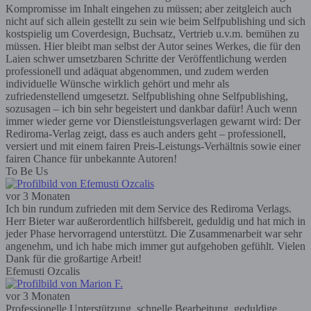
Kompromisse im Inhalt eingehen zu müssen; aber zeitgleich auch
nicht auf sich allein gestellt zu sein wie beim Selfpublishing und sich
kostspielig um Coverdesign, Buchsatz, Vertrieb u.v.m. bemühen zu
müssen. Hier bleibt man selbst der Autor seines Werkes, die für den
Laien schwer umsetzbaren Schritte der Veröffentlichung werden
professionell und adäquat abgenommen, und zudem werden
individuelle Wünsche wirklich gehört und mehr als
zufriedenstellend umgesetzt. Selfpublishing ohne Selfpublishing,
sozusagen – ich bin sehr begeistert und dankbar dafür! Auch wenn
immer wieder gerne vor Dienstleistungsverlagen gewarnt wird: Der
Rediroma-Verlag zeigt, dass es auch anders geht – professionell,
versiert und mit einem fairen Preis-Leistungs-Verhältnis sowie einer
fairen Chance für unbekannte Autoren!
To Be Us
vor 3 Monaten
Ich bin rundum zufrieden mit dem Service des Rediroma Verlags.
Herr Bieter war außerordentlich hilfsbereit, geduldig und hat mich in
jeder Phase hervorragend unterstützt. Die Zusammenarbeit war sehr
angenehm, und ich habe mich immer gut aufgehoben gefühlt. Vielen
Dank für die großartige Arbeit!
Efemusti Ozcalis
vor 3 Monaten
Professionelle Unterstützung, schnelle Bearbeitung, geduldige