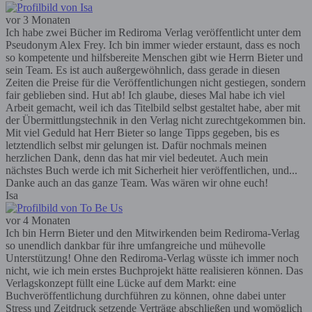
vor 3 Monaten
Ich habe zwei Bücher im Rediroma Verlag veröffentlicht unter dem
Pseudonym Alex Frey. Ich bin immer wieder erstaunt, dass es noch
so kompetente und hilfsbereite Menschen gibt wie Herrn Bieter und
sein Team. Es ist auch außergewöhnlich, dass gerade in diesen
Zeiten die Preise für die Veröffentlichungen nicht gestiegen, sondern
fair geblieben sind. Hut ab! Ich glaube, dieses Mal habe ich viel
Arbeit gemacht, weil ich das Titelbild selbst gestaltet habe, aber mit
der Übermittlungstechnik in den Verlag nicht zurechtgekommen bin.
Mit viel Geduld hat Herr Bieter so lange Tipps gegeben, bis es
letztendlich selbst mir gelungen ist. Dafür nochmals meinen
herzlichen Dank, denn das hat mir viel bedeutet. Auch mein
nächstes Buch werde ich mit Sicherheit hier veröffentlichen, und...
Danke auch an das ganze Team. Was wären wir ohne euch!
Isa
vor 4 Monaten
Ich bin Herrn Bieter und den Mitwirkenden beim Rediroma-Verlag
so unendlich dankbar für ihre umfangreiche und mühevolle
Unterstützung! Ohne den Rediroma-Verlag wüsste ich immer noch
nicht, wie ich mein erstes Buchprojekt hätte realisieren können. Das
Verlagskonzept füllt eine Lücke auf dem Markt: eine
Buchveröffentlichung durchführen zu können, ohne dabei unter
Stress und Zeitdruck setzende Verträge abschließen und womöglich