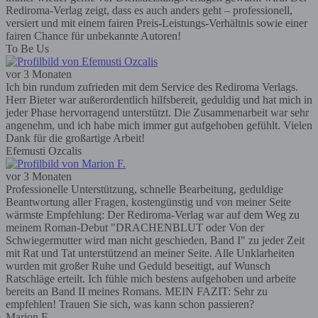
Rediroma-Verlag zeigt, dass es auch anders geht – professionell,
versiert und mit einem fairen Preis-Leistungs-Verhältnis sowie einer
fairen Chance für unbekannte Autoren!
To Be Us
vor 3 Monaten
Ich bin rundum zufrieden mit dem Service des Rediroma Verlags.
Herr Bieter war außerordentlich hilfsbereit, geduldig und hat mich in
jeder Phase hervorragend unterstützt. Die Zusammenarbeit war sehr
angenehm, und ich habe mich immer gut aufgehoben gefühlt. Vielen
Dank für die großartige Arbeit!
Efemusti Ozcalis
vor 3 Monaten
Professionelle Unterstützung, schnelle Bearbeitung, geduldige
Beantwortung aller Fragen, kostengünstig und von meiner Seite
wärmste Empfehlung: Der Rediroma-Verlag war auf dem Weg zu
meinem Roman-Debut "DRACHENBLUT oder Von der
Schwiegermutter wird man nicht geschieden, Band I" zu jeder Zeit
mit Rat und Tat unterstützend an meiner Seite. Alle Unklarheiten
wurden mit großer Ruhe und Geduld beseitigt, auf Wunsch
Ratschläge erteilt. Ich fühle mich bestens aufgehoben und arbeite
bereits an Band II meines Romans. MEIN FAZIT: Sehr zu
empfehlen! Trauen Sie sich, was kann schon passieren?
Marion F.