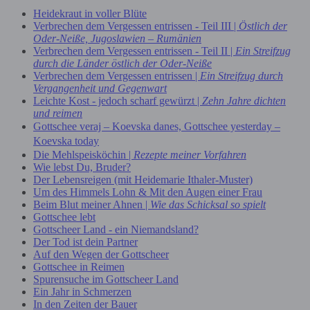
Heidekraut in voller Blüte
Verbrechen dem Vergessen entrissen - Teil III |
Östlich der
Oder-Neiße, Jugoslawien – Rumänien
Verbrechen dem Vergessen entrissen - Teil II |
Ein Streifzug
durch die Länder östlich der Oder-Neiße
Verbrechen dem Vergessen entrissen |
Ein Streifzug durch
Vergangenheit und Gegenwart
Leichte Kost - jedoch scharf gewürzt |
Zehn Jahre dichten
und reimen
Gottschee veraj – Koevska danes, Gottschee yesterday –
Koevska today
Die Mehlspeisköchin |
Rezepte meiner Vorfahren
Wie lebst Du, Bruder?
Der Lebensreigen (mit Heidemarie Ithaler-Muster)
Um des Himmels Lohn & Mit den Augen einer Frau
Beim Blut meiner Ahnen |
Wie das Schicksal so spielt
Gottschee lebt
Gottscheer Land - ein Niemandsland?
Der Tod ist dein Partner
Auf den Wegen der Gottscheer
Gottschee in Reimen
Spurensuche im Gottscheer Land
Ein Jahr in Schmerzen
In den Zeiten der Bauer