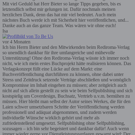
Mit viel Geduld hat Herr Bieter so lange Tipps gegeben, bis es
letztendlich selbst mir gelungen ist. Dafür nochmals meinen
herzlichen Dank, denn das hat mir viel bedeutet. Auch mein
nächstes Buch werde ich mit Sicherheit hier veröffentlichen, und...
Danke auch an das ganze Team. Was wären wir ohne euch!
Isa
vor 4 Monaten
Ich bin Herrn Bieter und den Mitwirkenden beim Rediroma-Verlag
so unendlich dankbar für ihre umfangreiche und mühevolle
Unterstützung! Ohne den Rediroma-Verlag wüsste ich immer noch
nicht, wie ich mein erstes Buchprojekt hätte realisieren können. Das
Verlagskonzept füllt eine Lücke auf dem Markt: eine
Buchveröffentlichung durchführen zu können, ohne dabei unter
Stress und Zeitdruck setzende Verträge abschließen und womöglich
Kompromisse im Inhalt eingehen zu müssen; aber zeitgleich auch
nicht auf sich allein gestellt zu sein wie beim Selfpublishing und sich
kostspielig um Coverdesign, Buchsatz, Vertrieb u.v.m. bemühen zu
müssen. Hier bleibt man selbst der Autor seines Werkes, die für den
Laien schwer umsetzbaren Schritte der Veröffentlichung werden
professionell und adäquat abgenommen, und zudem werden
individuelle Wünsche wirklich gehört und mehr als
zufriedenstellend umgesetzt. Selfpublishing ohne Selfpublishing,
sozusagen – ich bin sehr begeistert und dankbar dafür! Auch wenn
immer wieder gerne vor Dienstleistungsverlagen gewarnt wird: Der