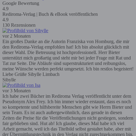
Google Bewertung
4.9
Rediroma-Verlag | Buch & eBook veröffentlichen
4.9
130 Rezensionen
vor 2 Monaten
Ein großes Danke an die Autorin Franziska von Homburg, die mir
den Rediroma-Verlag empfohlen hat! Ich bin absolut glücklich mit
dieser Wahl. Die Betreuung ist hochprofessionell. Herr Bieter
unterstützt mich großartig und steht mir bei jeder Frage mit Rat und
Tat zur Seite. Die Abläufe sind superstrukturiert und reibungslos,
meine Wünsche werden perfekt umgesetzt. Ich bin restlos begeistert!
Liebe Grüße Sibylle Limbach
Sibylle
vor 3 Monaten
Ich habe zwei Bücher im Rediroma Verlag veröffentlicht unter dem
Pseudonym Alex Frey. Ich bin immer wieder erstaunt, dass es noch
so kompetente und hilfsbereite Menschen gibt wie Herrn Bieter und
sein Team. Es ist auch außergewöhnlich, dass gerade in diesen
Zeiten die Preise für die Veröffentlichungen nicht gestiegen, sondern
fair geblieben sind. Hut ab! Ich glaube, dieses Mal habe ich viel
Arbeit gemacht, weil ich das Titelbild selbst gestaltet habe, aber mit
der Übermittlungstechnik in den Verlag nicht zurechtgekommen bin.