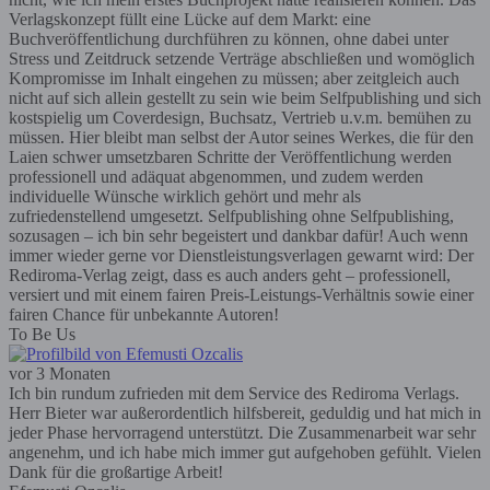
Verlagskonzept füllt eine Lücke auf dem Markt: eine
Buchveröffentlichung durchführen zu können, ohne dabei unter
Stress und Zeitdruck setzende Verträge abschließen und womöglich
Kompromisse im Inhalt eingehen zu müssen; aber zeitgleich auch
nicht auf sich allein gestellt zu sein wie beim Selfpublishing und sich
kostspielig um Coverdesign, Buchsatz, Vertrieb u.v.m. bemühen zu
müssen. Hier bleibt man selbst der Autor seines Werkes, die für den
Laien schwer umsetzbaren Schritte der Veröffentlichung werden
professionell und adäquat abgenommen, und zudem werden
individuelle Wünsche wirklich gehört und mehr als
zufriedenstellend umgesetzt. Selfpublishing ohne Selfpublishing,
sozusagen – ich bin sehr begeistert und dankbar dafür! Auch wenn
immer wieder gerne vor Dienstleistungsverlagen gewarnt wird: Der
Rediroma-Verlag zeigt, dass es auch anders geht – professionell,
versiert und mit einem fairen Preis-Leistungs-Verhältnis sowie einer
fairen Chance für unbekannte Autoren!
To Be Us
vor 3 Monaten
Ich bin rundum zufrieden mit dem Service des Rediroma Verlags.
Herr Bieter war außerordentlich hilfsbereit, geduldig und hat mich in
jeder Phase hervorragend unterstützt. Die Zusammenarbeit war sehr
angenehm, und ich habe mich immer gut aufgehoben gefühlt. Vielen
Dank für die großartige Arbeit!