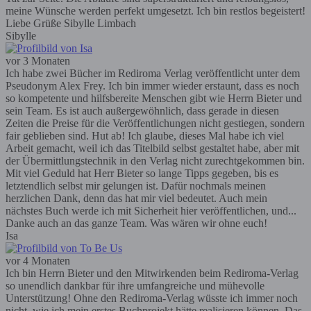
meine Wünsche werden perfekt umgesetzt. Ich bin restlos begeistert!
Liebe Grüße Sibylle Limbach
Sibylle
vor 3 Monaten
Ich habe zwei Bücher im Rediroma Verlag veröffentlicht unter dem
Pseudonym Alex Frey. Ich bin immer wieder erstaunt, dass es noch
so kompetente und hilfsbereite Menschen gibt wie Herrn Bieter und
sein Team. Es ist auch außergewöhnlich, dass gerade in diesen
Zeiten die Preise für die Veröffentlichungen nicht gestiegen, sondern
fair geblieben sind. Hut ab! Ich glaube, dieses Mal habe ich viel
Arbeit gemacht, weil ich das Titelbild selbst gestaltet habe, aber mit
der Übermittlungstechnik in den Verlag nicht zurechtgekommen bin.
Mit viel Geduld hat Herr Bieter so lange Tipps gegeben, bis es
letztendlich selbst mir gelungen ist. Dafür nochmals meinen
herzlichen Dank, denn das hat mir viel bedeutet. Auch mein
nächstes Buch werde ich mit Sicherheit hier veröffentlichen, und...
Danke auch an das ganze Team. Was wären wir ohne euch!
Isa
vor 4 Monaten
Ich bin Herrn Bieter und den Mitwirkenden beim Rediroma-Verlag
so unendlich dankbar für ihre umfangreiche und mühevolle
Unterstützung! Ohne den Rediroma-Verlag wüsste ich immer noch
nicht, wie ich mein erstes Buchprojekt hätte realisieren können. Das