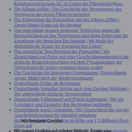
Krankenversicherung-AG zu Lasten der Pflegebedürftigen
Die Allianz-Affäre |
Die Geschichte der Veruntreuung des
Vermögens der privat Pflegeversicherten
Die Zeitbomben der Polenaffäre und der Allianz-Affäre |
Deutschlands Exitus als Rechtsstaat
Das ungesühnte deutsch-polnische Verbrechen gegen die
Menschlichkeit an den Vertriebenen und deren Erben und die
Zerstörung des deutschen Rechtsstaats |
Wo bleibt der
diplomatische Schutz der Europäischen Union?
Das unendliche Verschweigen der Polenaffäre |
Wie
Deutschland und Polen mit einer Geschichtsmanipulation die
deutsche Reparationszahlung mit dem Privateigentum der
Vertriebenen für immer vergessen lassen wollen
Die Geschichte der betrogenen Generationen |
Deutschlands
ewiger Makel nach der Wiedervereinigung
Deutschlands Exitus als Rechtsstaat
Deutschlands Versailler Vertrag nach dem Zweiten Weltkrieg |
Die unbewältigte deutsche Vergangenheit
Deutschlands Völkermord und Polens Erpressung |
Wie die
Legislative und Exekutive den Rechtsstaat gefährden
Deutschlands teures Geheimnis |
Wie Deutschland die von der
Geschichtsforschung für plausibel gehaltene
Reparationsforderung Polens in Höhe von 1,3 Billionen Euro
Wir benutzen Cookies
tilgen soll
Wir nutzen Cookies auf unserer Website. Einige von
Die schweren Folgen der Polenaffäre |
Eine unaufgearbeitete