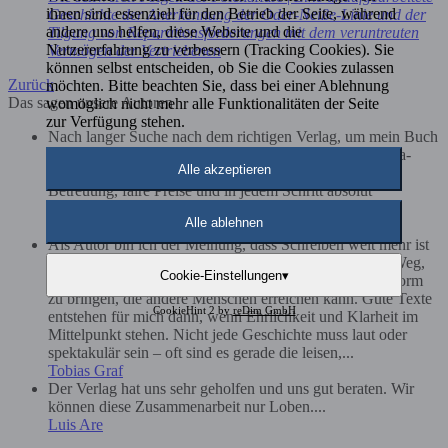
ihnen sind essenziell für den Betrieb der Seite, während
Geschichte der Anerkennung der Oder-Neiße-Linie und der
andere uns helfen, diese Website und die
Tilgung von Reparationsforderungen mit dem veruntreuten
Nutzererfahrung zu verbessern (Tracking Cookies). Sie
Vermögen der Vertriebenen
können selbst entscheiden, ob Sie die Cookies zulassen
Zurück
möchten. Bitte beachten Sie, dass bei einer Ablehnung
Das sagen unsere Autoren
womöglich nicht mehr alle Funktionalitäten der Seite
zur Verfügung stehen.
Nach langer Suche nach dem richtigen Verlag, um mein Buch
zu veröffentlichen, bin ich unendlich froh, den Rediroma-
Alle akzeptieren
Verlag gefunden zu haben. Kompetente und geduldige
Betreuung, faire Preise und in jedem Schritt absolut
transparent. Vielen Dank!...
Alle ablehnen
Astrid Nolde-Gallasch
Als Autor bin ich der Meinung, dass Schreiben weit mehr ist
als das bloße Aneinanderreihen von Worten. Es ist ein Weg,
Cookie-Einstellungen
▾
Gedanken sichtbar zu machen und Emotionen in eine Form
zu bringen, die andere Menschen erreichen kann. Gute Texte
CookieHint 2 by
reDim GmbH
entstehen für mich dann, wenn Ehrlichkeit und Klarheit im
Mittelpunkt stehen. Nicht jede Geschichte muss laut oder
spektakulär sein – oft sind es gerade die leisen,...
Tobias Graf
Der Verlag hat uns sehr geholfen und uns gut beraten. Wir
können diese Zusammenarbeit nur Loben....
Luis Are