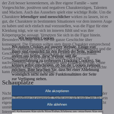
der Zeit besser kennenlernen, als Ihre eigene Familie – samt
Vorgeschichte, positiven und negativen Charakterzügen, Talenten
und Macken. Auch das Aussehen spielt eine wichtige Rolle. Um die
Charaktere
lebendiger und menschlicher
wirken zu lassen, ist es
gut, die Charaktere in bestimmten Situationen vor dem inneren Auge
zu haben und sich einfach mal vorzustellen, was die Figur für eine
Kleidung trägt, wie sie sich im inneren fühlt und was ihre
Körpersprache aussagt. Versetzen Sie sich in die Figur hinein.
Wir benutzen Cookies
Besonders wichtig: Seien Sie die ganze Geschichte über
konsequent. Die Figuren sollten stets ihrem Charakter entsprechend
Wir nutzen Cookies auf unserer Website. Einige von
handeln. Ansonsten stolpert der Leser über Ungereimtheiten und die
ihnen sind essenziell für den Betrieb der Seite, während
Geschichte wirkt nicht stimmig und wenig nachvollziehbar.
andere uns helfen, diese Website und die
Genauso verhält es sich mit dem Motiv. Der Leser will
Nutzererfahrung zu verbessern (Tracking Cookies). Sie
nachvollziehen, was die Charaktere zum Handeln bewegt. Ohne
können selbst entscheiden, ob Sie die Cookies zulassen
erkennbares Motiv sinkt die Glaubwürdigkeit und die Geschichte
möchten. Bitte beachten Sie, dass bei einer Ablehnung
kann zusammenhangslos wirken.
womöglich nicht mehr alle Funktionalitäten der Seite
zur Verfügung stehen.
Schauplätze
Alle akzeptieren
Nicht nur die Charaktere, sondern auch
die Zeit und der Ort
der
ganzen Handlung ist essenziell. Sucht man sich reale Orte für sein
eigenes Buch, ist eine Recherche hilfreich. Man muss dafür nicht
Alle ablehnen
unmittelbar vor Ort sein, nutzen Sie für Ihre Recherchen das
Internet! Schauen Sie sich YouTube-Videos an, machen Sie mit