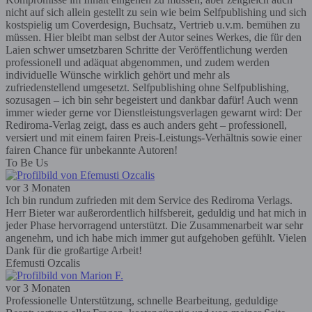
nicht auf sich allein gestellt zu sein wie beim Selfpublishing und sich
kostspielig um Coverdesign, Buchsatz, Vertrieb u.v.m. bemühen zu
müssen. Hier bleibt man selbst der Autor seines Werkes, die für den
Laien schwer umsetzbaren Schritte der Veröffentlichung werden
professionell und adäquat abgenommen, und zudem werden
individuelle Wünsche wirklich gehört und mehr als
zufriedenstellend umgesetzt. Selfpublishing ohne Selfpublishing,
sozusagen – ich bin sehr begeistert und dankbar dafür! Auch wenn
immer wieder gerne vor Dienstleistungsverlagen gewarnt wird: Der
Rediroma-Verlag zeigt, dass es auch anders geht – professionell,
versiert und mit einem fairen Preis-Leistungs-Verhältnis sowie einer
fairen Chance für unbekannte Autoren!
To Be Us
vor 3 Monaten
Ich bin rundum zufrieden mit dem Service des Rediroma Verlags.
Herr Bieter war außerordentlich hilfsbereit, geduldig und hat mich in
jeder Phase hervorragend unterstützt. Die Zusammenarbeit war sehr
angenehm, und ich habe mich immer gut aufgehoben gefühlt. Vielen
Dank für die großartige Arbeit!
Efemusti Ozcalis
vor 3 Monaten
Professionelle Unterstützung, schnelle Bearbeitung, geduldige