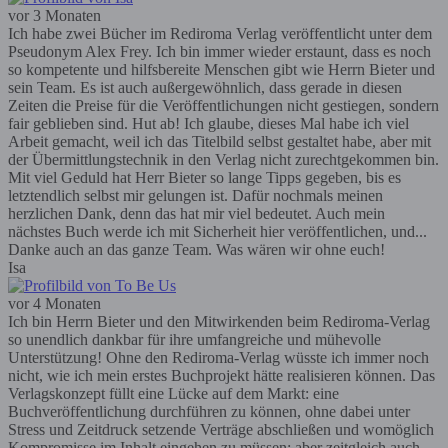
vor 3 Monaten
Ich habe zwei Bücher im Rediroma Verlag veröffentlicht unter dem
Pseudonym Alex Frey. Ich bin immer wieder erstaunt, dass es noch
so kompetente und hilfsbereite Menschen gibt wie Herrn Bieter und
sein Team. Es ist auch außergewöhnlich, dass gerade in diesen
Zeiten die Preise für die Veröffentlichungen nicht gestiegen, sondern
fair geblieben sind. Hut ab! Ich glaube, dieses Mal habe ich viel
Arbeit gemacht, weil ich das Titelbild selbst gestaltet habe, aber mit
der Übermittlungstechnik in den Verlag nicht zurechtgekommen bin.
Mit viel Geduld hat Herr Bieter so lange Tipps gegeben, bis es
letztendlich selbst mir gelungen ist. Dafür nochmals meinen
herzlichen Dank, denn das hat mir viel bedeutet. Auch mein
nächstes Buch werde ich mit Sicherheit hier veröffentlichen, und...
Danke auch an das ganze Team. Was wären wir ohne euch!
Isa
vor 4 Monaten
Ich bin Herrn Bieter und den Mitwirkenden beim Rediroma-Verlag
so unendlich dankbar für ihre umfangreiche und mühevolle
Unterstützung! Ohne den Rediroma-Verlag wüsste ich immer noch
nicht, wie ich mein erstes Buchprojekt hätte realisieren können. Das
Verlagskonzept füllt eine Lücke auf dem Markt: eine
Buchveröffentlichung durchführen zu können, ohne dabei unter
Stress und Zeitdruck setzende Verträge abschließen und womöglich
Kompromisse im Inhalt eingehen zu müssen; aber zeitgleich auch