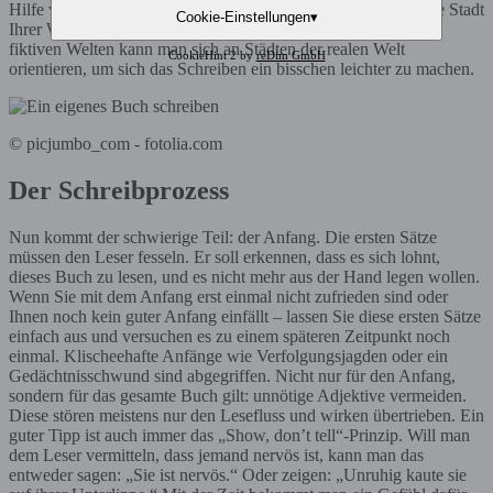
Hilfe von Google Maps einen virtuellen Spaziergang durch die Stadt
Cookie-Einstellungen
▾
Ihrer Wahl und
lernen Sie die Umgebung kennen
. Auch bei
fiktiven Welten kann man sich an Städten der realen Welt
CookieHint 2 by
reDim GmbH
orientieren, um sich das Schreiben ein bisschen leichter zu machen.
© picjumbo_com - fotolia.com
Der Schreibprozess
Nun kommt der schwierige Teil: der Anfang. Die ersten Sätze
müssen den Leser fesseln. Er soll erkennen, dass es sich lohnt,
dieses Buch zu lesen, und es nicht mehr aus der Hand legen wollen.
Wenn Sie mit dem Anfang erst einmal nicht zufrieden sind oder
Ihnen noch kein guter Anfang einfällt – lassen Sie diese ersten Sätze
einfach aus und versuchen es zu einem späteren Zeitpunkt noch
einmal. Klischeehafte Anfänge wie Verfolgungsjagden oder ein
Gedächtnisschwund sind abgegriffen. Nicht nur für den Anfang,
sondern für das gesamte Buch gilt: unnötige Adjektive vermeiden.
Diese stören meistens nur den Lesefluss und wirken übertrieben. Ein
guter Tipp ist auch immer das „Show, don’t tell“-Prinzip. Will man
dem Leser vermitteln, dass jemand nervös ist, kann man das
entweder sagen: „Sie ist nervös.“ Oder zeigen: „Unruhig kaute sie