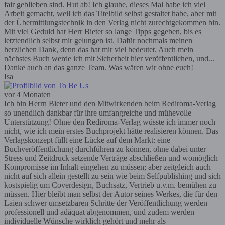
fair geblieben sind. Hut ab! Ich glaube, dieses Mal habe ich viel
Arbeit gemacht, weil ich das Titelbild selbst gestaltet habe, aber mit
der Übermittlungstechnik in den Verlag nicht zurechtgekommen bin.
Mit viel Geduld hat Herr Bieter so lange Tipps gegeben, bis es
letztendlich selbst mir gelungen ist. Dafür nochmals meinen
herzlichen Dank, denn das hat mir viel bedeutet. Auch mein
nächstes Buch werde ich mit Sicherheit hier veröffentlichen, und...
Danke auch an das ganze Team. Was wären wir ohne euch!
Isa
vor 4 Monaten
Ich bin Herrn Bieter und den Mitwirkenden beim Rediroma-Verlag
so unendlich dankbar für ihre umfangreiche und mühevolle
Unterstützung! Ohne den Rediroma-Verlag wüsste ich immer noch
nicht, wie ich mein erstes Buchprojekt hätte realisieren können. Das
Verlagskonzept füllt eine Lücke auf dem Markt: eine
Buchveröffentlichung durchführen zu können, ohne dabei unter
Stress und Zeitdruck setzende Verträge abschließen und womöglich
Kompromisse im Inhalt eingehen zu müssen; aber zeitgleich auch
nicht auf sich allein gestellt zu sein wie beim Selfpublishing und sich
kostspielig um Coverdesign, Buchsatz, Vertrieb u.v.m. bemühen zu
müssen. Hier bleibt man selbst der Autor seines Werkes, die für den
Laien schwer umsetzbaren Schritte der Veröffentlichung werden
professionell und adäquat abgenommen, und zudem werden
individuelle Wünsche wirklich gehört und mehr als