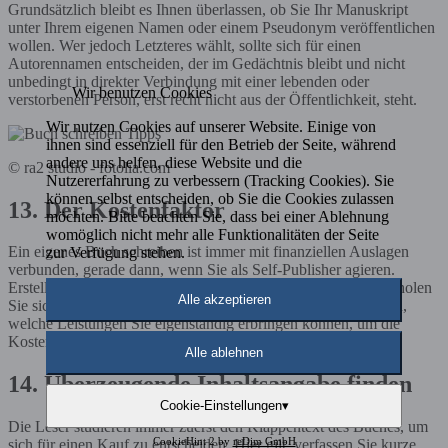
Grundsätzlich bleibt es Ihnen überlassen, ob Sie Ihr Manuskript
unter Ihrem eigenen Namen oder einem Pseudonym veröffentlichen
wollen. Wer jedoch Letzteres wählt, sollte sich für einen
Autorennamen entscheiden, der im Gedächtnis bleibt und nicht
unbedingt in direkter Verbindung mit einer lebenden oder
Wir benutzen Cookies
verstorbenen Person, erst recht nicht aus der Öffentlichkeit, steht.
Wir nutzen Cookies auf unserer Website. Einige von
ihnen sind essenziell für den Betrieb der Seite, während
andere uns helfen, diese Website und die
© ra2 studio - fotolia.com
Nutzererfahrung zu verbessern (Tracking Cookies). Sie
können selbst entscheiden, ob Sie die Cookies zulassen
13. Der Kostenfaktor
möchten. Bitte beachten Sie, dass bei einer Ablehnung
womöglich nicht mehr alle Funktionalitäten der Seite
Ein eigenes Buch schreiben ist immer mit finanziellen Auslagen
zur Verfügung stehen.
verbunden, gerade dann, wenn Sie als Self-Publisher agieren.
Erstellen Sie sich daher im Voraus ein Finanzierungskonzept, holen
Alle akzeptieren
Sie sich unverbindliche Angebote ein und überlegen Sie genau,
welche Leistungen Sie eigenständig erbringen können, um die
Kosten niedrig zu halten, ohne die Buchqualität zu mindern.
Alle ablehnen
14. Überzeugende Inhaltsangabe finden
Cookie-Einstellungen
▾
Die Leser studieren immer zuerst den Klappentext des Buches, um
CookieHint 2 by
reDim GmbH
sich für einen Kauf zu entscheiden. Hier gilt, verfassen Sie kurze,