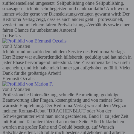
zufriedenstellend umgesetzt. Selfpublishing ohne Selfpublishing,
sozusagen – ich bin sehr begeistert und dankbar dafür! Auch wenn
immer wieder gerne vor Dienstleistungsverlagen gewarnt wird: Der
Rediroma-Verlag zeigt, dass es auch anders geht – professionell,
versiert und mit einem fairen Preis-Leistungs-Verhältnis sowie einer
fairen Chance für unbekannte Autoren!
To Be Us
vor 3 Monaten
Ich bin rundum zufrieden mit dem Service des Rediroma Verlags.
Herr Bieter war außerordentlich hilfsbereit, geduldig und hat mich in
jeder Phase hervorragend unterstützt. Die Zusammenarbeit war sehr
angenehm, und ich habe mich immer gut aufgehoben gefühlt. Vielen
Dank für die großartige Arbeit!
Efemusti Ozcalis
vor 3 Monaten
Professionelle Unterstützung, schnelle Bearbeitung, geduldige
Beantwortung aller Fragen, kostengünstig und von meiner Seite
wärmste Empfehlung: Der Rediroma-Verlag war auf dem Weg zu
meinem Roman-Debut "DRACHENBLUT oder Von der
Schwiegermutter wird man nicht geschieden, Band I" zu jeder Zeit
mit Rat und Tat unterstützend an meiner Seite. Alle Unklarheiten
wurden mit großer Ruhe und Geduld beseitigt, auf Wunsch
Ratschläge erteilt. Ich fühle mich bestens aufgehoben und arbeite