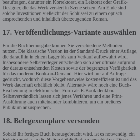
beauftragen, darunter ein Korrektorat, ein Lektorat oder Grafik-
Designer, die das Werk versiert in Szene setzen. Am Ende sind
solche Investitionen vielleicht der Schlüssel zu einem optisch
ansprechenden und inhaltlich überzeugenden Roman.
17. Veröffentlichungs-Variante auswählen
Für die Buchherausgabe können Sie verschiedene Methoden
nutzen. Die klassische Version ist der Standard-Druck einer Auflage,
die daraufhin in einem Lager bis zum Verkauf aufbewahrt wird.
Insbesondere Selbstverleger entscheiden sich aber oftmals aufgrund
der daraus entstehenden Kosten sowie der begrenzten Verfügbarkeit
für das moderne Book-on-Demand. Hier wird nur auf Anfrage
gedruckt, wodurch diese Vorgehensweise kosteneffizient ist und das
Werk dauerhaft erhältlich bleibt. Alternativ wäre noch eine Buch-
Erscheinung in elektronischer Form als E-Book denkbar.
Selbstverständlich lassen sich jenes Verfahren und eine Print-
Ausführung auch miteinander kombinieren, um ein breiteres
Publikum anzusprechen.
18. Belegexemplare versenden
Sobald Ihr fertiges Buch herausgebracht wird, ist es notwendig, ein
Belegexemplar an die Nationalbibliothek zu verschicken. Dieses