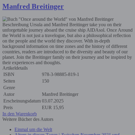
Manfred Breitinger
Beschreibung
Ursula and Manfred Breitinger take you on their
unforgettable journey aboard the cruise ship AIDAsol. Once Around
the World is not just a travelogue, but also a philosophical reflection
on the people and the world they discover. With in-depth
background information on time zones and the history of different
countries, readers are introduced to the diversity and beauty of our
planet. Join the Breitinger family on their journey and be inspired by
their experiences and thoughts.
Artikeldetails
ISBN
978-3-98885-819-1
Seiten
150
Genre
Autor
Manfred Breitinger
Erscheinungsdatum
03.07.2025
Preis
EUR
15,95
In den Warenkorb
Weitere Bücher des Autors
Einmal um die Welt
Altern in diesen Tagen |
Zwischen November 2021 und