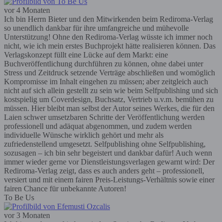
vor 4 Monaten
Ich bin Herrn Bieter und den Mitwirkenden beim Rediroma-Verlag
so unendlich dankbar für ihre umfangreiche und mühevolle
Unterstützung! Ohne den Rediroma-Verlag wüsste ich immer noch
nicht, wie ich mein erstes Buchprojekt hätte realisieren können. Das
Verlagskonzept füllt eine Lücke auf dem Markt: eine
Buchveröffentlichung durchführen zu können, ohne dabei unter
Stress und Zeitdruck setzende Verträge abschließen und womöglich
Kompromisse im Inhalt eingehen zu müssen; aber zeitgleich auch
nicht auf sich allein gestellt zu sein wie beim Selfpublishing und sich
kostspielig um Coverdesign, Buchsatz, Vertrieb u.v.m. bemühen zu
müssen. Hier bleibt man selbst der Autor seines Werkes, die für den
Laien schwer umsetzbaren Schritte der Veröffentlichung werden
professionell und adäquat abgenommen, und zudem werden
individuelle Wünsche wirklich gehört und mehr als
zufriedenstellend umgesetzt. Selfpublishing ohne Selfpublishing,
sozusagen – ich bin sehr begeistert und dankbar dafür! Auch wenn
immer wieder gerne vor Dienstleistungsverlagen gewarnt wird: Der
Rediroma-Verlag zeigt, dass es auch anders geht – professionell,
versiert und mit einem fairen Preis-Leistungs-Verhältnis sowie einer
fairen Chance für unbekannte Autoren!
To Be Us
vor 3 Monaten