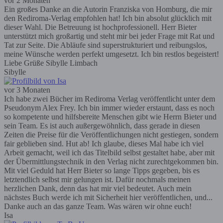
vor 2 Monaten
Ein großes Danke an die Autorin Franziska von Homburg, die mir
den Rediroma-Verlag empfohlen hat! Ich bin absolut glücklich mit
dieser Wahl. Die Betreuung ist hochprofessionell. Herr Bieter
unterstützt mich großartig und steht mir bei jeder Frage mit Rat und
Tat zur Seite. Die Abläufe sind superstrukturiert und reibungslos,
meine Wünsche werden perfekt umgesetzt. Ich bin restlos begeistert!
Liebe Grüße Sibylle Limbach
Sibylle
vor 3 Monaten
Ich habe zwei Bücher im Rediroma Verlag veröffentlicht unter dem
Pseudonym Alex Frey. Ich bin immer wieder erstaunt, dass es noch
so kompetente und hilfsbereite Menschen gibt wie Herrn Bieter und
sein Team. Es ist auch außergewöhnlich, dass gerade in diesen
Zeiten die Preise für die Veröffentlichungen nicht gestiegen, sondern
fair geblieben sind. Hut ab! Ich glaube, dieses Mal habe ich viel
Arbeit gemacht, weil ich das Titelbild selbst gestaltet habe, aber mit
der Übermittlungstechnik in den Verlag nicht zurechtgekommen bin.
Mit viel Geduld hat Herr Bieter so lange Tipps gegeben, bis es
letztendlich selbst mir gelungen ist. Dafür nochmals meinen
herzlichen Dank, denn das hat mir viel bedeutet. Auch mein
nächstes Buch werde ich mit Sicherheit hier veröffentlichen, und...
Danke auch an das ganze Team. Was wären wir ohne euch!
Isa