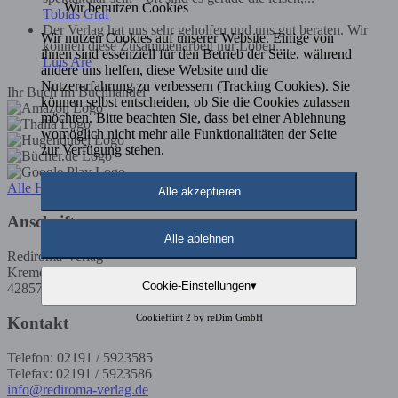
Wir benutzen Cookies
Tobias Graf
Der Verlag hat uns sehr geholfen und uns gut beraten. Wir
Wir nutzen Cookies auf unserer Website. Einige von
können diese Zusammenarbeit nur Loben....
ihnen sind essenziell für den Betrieb der Seite, während
Luis Are
andere uns helfen, diese Website und die
Nutzererfahrung zu verbessern (Tracking Cookies). Sie
Ihr Buch im Buchhandel
können selbst entscheiden, ob Sie die Cookies zulassen
möchten. Bitte beachten Sie, dass bei einer Ablehnung
womöglich nicht mehr alle Funktionalitäten der Seite
zur Verfügung stehen.
Alle Händler
Alle akzeptieren
Anschrift
Alle ablehnen
Rediroma-Verlag
Kremenholler Str. 53
Cookie-Einstellungen
▾
42857 Remscheid
CookieHint 2 by
reDim GmbH
Kontakt
Telefon: 02191 / 5923585
Telefax: 02191 / 5923586
info@rediroma-verlag.de