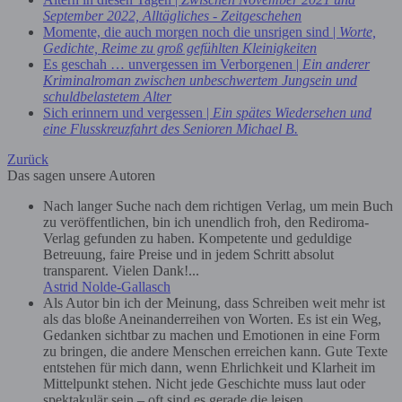
September 2022, Alltägliches - Zeitgeschehen
Momente, die auch morgen noch die unsrigen sind |
Worte,
Gedichte, Reime zu groß gefühlten Kleinigkeiten
Es geschah … unvergessen im Verborgenen |
Ein anderer
Kriminalroman zwischen unbeschwertem Jungsein und
schuldbelastetem Alter
Sich erinnern und vergessen |
Ein spätes Wiedersehen und
eine Flusskreuzfahrt des Senioren Michael B.
Zurück
Das sagen unsere Autoren
Nach langer Suche nach dem richtigen Verlag, um mein Buch
zu veröffentlichen, bin ich unendlich froh, den Rediroma-
Verlag gefunden zu haben. Kompetente und geduldige
Betreuung, faire Preise und in jedem Schritt absolut
transparent. Vielen Dank!...
Astrid Nolde-Gallasch
Als Autor bin ich der Meinung, dass Schreiben weit mehr ist
als das bloße Aneinanderreihen von Worten. Es ist ein Weg,
Gedanken sichtbar zu machen und Emotionen in eine Form
zu bringen, die andere Menschen erreichen kann. Gute Texte
entstehen für mich dann, wenn Ehrlichkeit und Klarheit im
Mittelpunkt stehen. Nicht jede Geschichte muss laut oder
spektakulär sein – oft sind es gerade die leisen,...