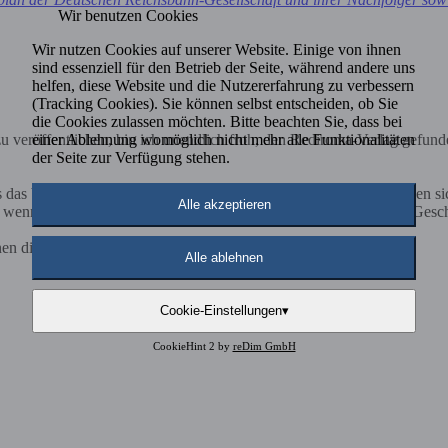
Wir benutzen Cookies
Wir nutzen Cookies auf unserer Website. Einige von ihnen
sind essenziell für den Betrieb der Seite, während andere uns
helfen, diese Website und die Nutzererfahrung zu verbessern
(Tracking Cookies). Sie können selbst entscheiden, ob Sie
die Cookies zulassen möchten. Bitte beachten Sie, dass bei
einer Ablehnung womöglich nicht mehr alle Funktionalitäten
 veröffentlichen, bin ich unendlich froh, den Rediroma-Verlag gefund
der Seite zur Verfügung stehen.
ls das bloße Aneinanderreihen von Worten. Es ist ein Weg, Gedanken s
Alle akzeptieren
nn Ehrlichkeit und Klarheit im Mittelpunkt stehen. Nicht jede Geschich
nen diese Zusammenarbeit nur Loben....
Alle ablehnen
Cookie-Einstellungen
▾
CookieHint 2 by
reDim GmbH