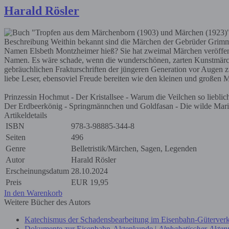
Harald Rösler
Beschreibung
Weithin bekannt sind die Märchen der Gebrüder Grimm,
Namen Elsbeth Montzheimer hieß? Sie hat zweimal Märchen veröffen
Namen. Es wäre schade, wenn die wunderschönen, zarten Kunstmärche
gebräuchlichen Frakturschriften der jüngeren Generation vor Augen zu
liebe Leser, ebensoviel Freude bereiten wie den kleinen und großen
Prinzessin Hochmut - Der Kristallsee - Warum die Veilchen so liebl
Der Erdbeerkönig - Springmännchen und Goldfasan - Die wilde Marin
Artikeldetails
ISBN
978-3-98885-344-8
Seiten
496
Genre
Belletristik/Märchen, Sagen, Legenden
Autor
Harald Rösler
Erscheinungsdatum
28.10.2024
Preis
EUR
19,95
In den Warenkorb
Weitere Bücher des Autors
Katechismus der Schadensbearbeitung im Eisenbahn-Güterver
Dokumente zur Eisenbahn-Aktenkunde |
Alphabetischer Akten