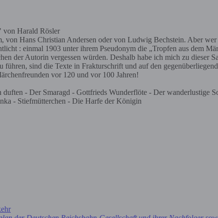
 von Hans Christian Andersen oder von Ludwig Bechstein. Aber wer ha
tlicht : einmal 1903 unter ihrem Pseudonym die „Tropfen aus dem Mär
n der Autorin vergessen würden. Deshalb habe ich mich zu dieser Sa
 führen, sind die Texte in Frakturschrift und auf den gegenüberliegen
 Märchenfreunden vor 120 und vor 100 Jahren!
ich duften - Der Smaragd - Gottfrieds Wunderflöte - Der wanderlustig
ka - Stiefmütterchen - Die Harfe der Königin
kehr
plan der Deutschen Reichsbahn-Gesellschaft und ihrer Nachfolger sowi