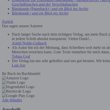
Geschäftssachen und der Verschlußsachen
Bürokunde (Paperback) |
und ein Blick ins Archiv
Bürokunde |
und ein Blick ins Archiv
Zurück
Das sagen unsere Autoren
Nach langer Suche nach dem richtigen Verlag, um mein Buch zu
in jedem Schritt absolut transparent. Vielen Dank!...
Astrid Nolde-Gallasch
Als Autor bin ich der Meinung, dass Schreiben weit mehr ist a
Menschen erreichen kann. Gute Texte entstehen für mich dann, we
Tobias Graf
Der Verlag hat uns sehr geholfen und uns gut beraten. Wir kön
Luis Are
Ihr Buch im Buchhandel
Alle Händler
Anschrift