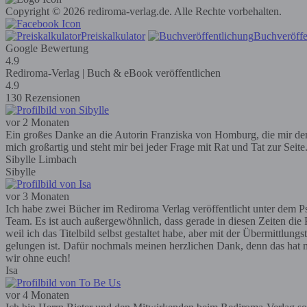
Copyright © 2026 rediroma-verlag.de. Alle Rechte vorbehalten.
Preiskalkulator
Buchveröffe
Google Bewertung
4.9
Rediroma-Verlag | Buch & eBook veröffentlichen
4.9
130 Rezensionen
vor 2 Monaten
Ein großes Danke an die Autorin Franziska von Homburg, die mir den R
mich großartig und steht mir bei jeder Frage mit Rat und Tat zur Seit
Sibylle Limbach
Sibylle
vor 3 Monaten
Ich habe zwei Bücher im Rediroma Verlag veröffentlicht unter dem Ps
Team. Es ist auch außergewöhnlich, dass gerade in diesen Zeiten die P
weil ich das Titelbild selbst gestaltet habe, aber mit der Übermittlun
gelungen ist. Dafür nochmals meinen herzlichen Dank, denn das hat m
wir ohne euch!
Isa
vor 4 Monaten