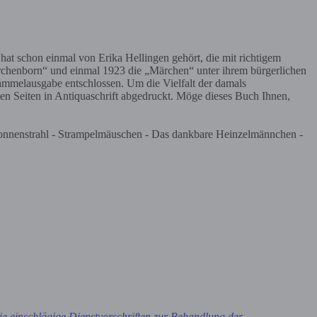
t schon einmal von Erika Hellingen gehört, die mit richtigem
chenborn“ und einmal 1923 die „Märchen“ unter ihrem bürgerlichen
mmelausgabe entschlossen. Um die Vielfalt der damals
den Seiten in Antiquaschrift abgedruckt. Möge dieses Buch Ihnen,
e Sonnenstrahl - Strampelmäuschen - Das dankbare Heinzelmännchen -
e einschlägige Dienstvorschriften zur Behandlung der