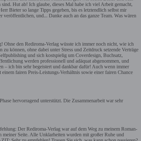
 sind. Hut ab! Ich glaube, dieses Mal habe ich viel Arbeit gemacht,
err Bieter so lange Tipps gegeben, bis es letztendlich selbst mir
ier veröffentlichen, und... Danke auch an das ganze Team. Was wären
g! Ohne den Rediroma-Verlag wüsste ich immer noch nicht, wie ich
n zu können, ohne dabei unter Stress und Zeitdruck setzende Verträge
Selfpublishing und sich kostspielig um Coverdesign, Buchsatz,
röffentlichung werden professionell und adäquat abgenommen, und
en – ich bin sehr begeistert und dankbar dafür! Auch wenn immer
t einem fairen Preis-Leistungs-Verhältnis sowie einer fairen Chance
r Phase hervorragend unterstützt. Die Zusammenarbeit war sehr
 Empfehlung: Der Rediroma-Verlag war auf dem Weg zu meinem Roman-
meiner Seite. Alle Unklarheiten wurden mit großer Ruhe und
AZIT: Sehr zu empfehlen! Trauen Sie sich, was kann schon passieren?