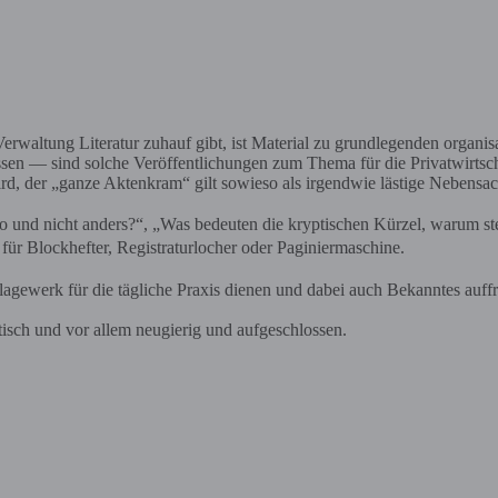
waltung Literatur zuhauf gibt, ist Material zu grundlegenden organisa
issen — sind solche Veröffentlichungen zum Thema für die Privatwirtsc
ird, der „ganze Aktenkram“ gilt sowieso als irgendwie lästige Nebensac
nd nicht anders?“, „Was bedeuten die kryptischen Kürzel, warum stehe
 für Blockhefter, Registraturlocher oder Paginiermaschine.
lagewerk für die tägliche Praxis dienen und dabei auch Bekanntes auff
sch und vor allem neugierig und aufgeschlossen.