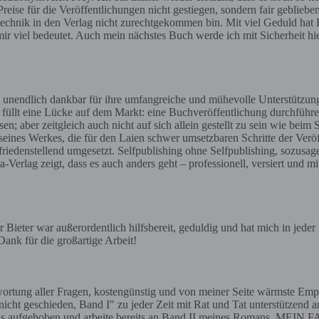
reise für die Veröffentlichungen nicht gestiegen, sondern fair geblieben
gstechnik in den Verlag nicht zurechtgekommen bin. Mit viel Geduld hat H
ir viel bedeutet. Auch mein nächstes Buch werde ich mit Sicherheit h
 unendlich dankbar für ihre umfangreiche und mühevolle Unterstützun
t füllt eine Lücke auf dem Markt: eine Buchveröffentlichung durchführe
aber zeitgleich auch nicht auf sich allein gestellt zu sein wie beim 
 seines Werkes, die für den Laien schwer umsetzbaren Schritte der Ve
iedenstellend umgesetzt. Selfpublishing ohne Selfpublishing, sozusag
erlag zeigt, dass es auch anders geht – professionell, versiert und mi
Bieter war außerordentlich hilfsbereit, geduldig und hat mich in jede
ank für die großartige Arbeit!
ntwortung aller Fragen, kostengünstig und von meiner Seite wärmste
eschieden, Band I" zu jeder Zeit mit Rat und Tat unterstützend an 
tens aufgehoben und arbeite bereits an Band II meines Romans. MEIN F