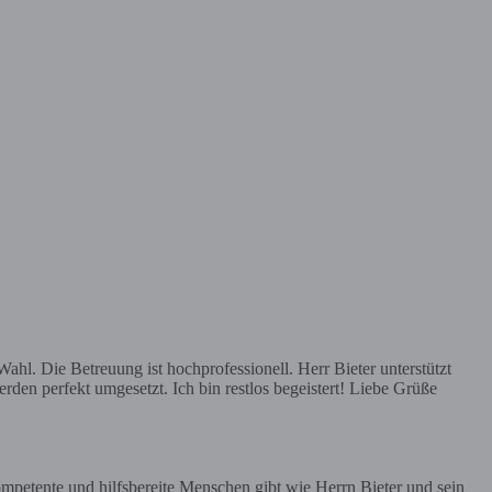
hl. Die Betreuung ist hochprofessionell. Herr Bieter unterstützt
rden perfekt umgesetzt. Ich bin restlos begeistert! Liebe Grüße
mpetente und hilfsbereite Menschen gibt wie Herrn Bieter und sein