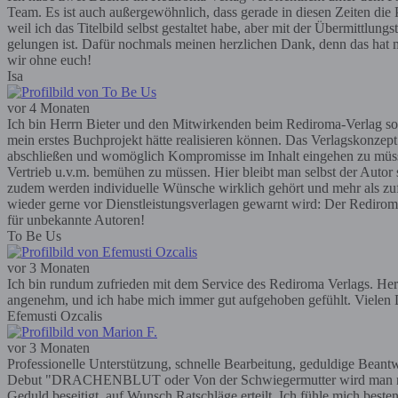
Team. Es ist auch außergewöhnlich, dass gerade in diesen Zeiten die P
weil ich das Titelbild selbst gestaltet habe, aber mit der Übermittlun
gelungen ist. Dafür nochmals meinen herzlichen Dank, denn das hat m
wir ohne euch!
Isa
vor 4 Monaten
Ich bin Herrn Bieter und den Mitwirkenden beim Rediroma-Verlag so
mein erstes Buchprojekt hätte realisieren können. Das Verlagskonzep
abschließen und womöglich Kompromisse im Inhalt eingehen zu müssen; 
Vertrieb u.v.m. bemühen zu müssen. Hier bleibt man selbst der Autor
zudem werden individuelle Wünsche wirklich gehört und mehr als zufr
wieder gerne vor Dienstleistungsverlagen gewarnt wird: Der Rediroma-V
für unbekannte Autoren!
To Be Us
vor 3 Monaten
Ich bin rundum zufrieden mit dem Service des Rediroma Verlags. Herr 
angenehm, und ich habe mich immer gut aufgehoben gefühlt. Vielen D
Efemusti Ozcalis
vor 3 Monaten
Professionelle Unterstützung, schnelle Bearbeitung, geduldige Bea
Debut "DRACHENBLUT oder Von der Schwiegermutter wird man nicht g
Geduld beseitigt, auf Wunsch Ratschläge erteilt. Ich fühle mich bes