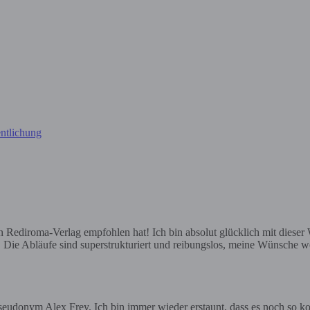
ntlichung
ediroma-Verlag empfohlen hat! Ich bin absolut glücklich mit dieser Wa
e. Die Abläufe sind superstrukturiert und reibungslos, meine Wünsche we
eudonym Alex Frey. Ich bin immer wieder erstaunt, dass es noch so ko