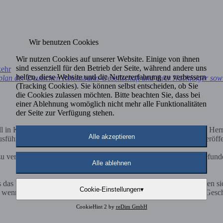
Wir benutzen Cookies
Wir nutzen Cookies auf unserer Website. Einige von ihnen
sind essenziell für den Betrieb der Seite, während andere uns
kehr
helfen, diese Website und die Nutzererfahrung zu verbessern
plan der Deutschen Reichsbahn-Gesellschaft und ihrer Nachfolger sowi
(Tracking Cookies). Sie können selbst entscheiden, ob Sie
die Cookies zulassen möchten. Bitte beachten Sie, dass bei
einer Ablehnung womöglich nicht mehr alle Funktionalitäten
der Seite zur Verfügung stehen.
in Kürze folgen. Alles ist sehr schnell und reibungslos verlaufen. Herr 
Alle akzeptieren
sführlich beantwortet, sodass die notwendigen Prozesse für die Veröff
 veröffentlichen, bin ich unendlich froh, den Rediroma-Verlag gefund
Alle ablehnen
ls das bloße Aneinanderreihen von Worten. Es ist ein Weg, Gedanken s
Cookie-Einstellungen
▾
nn Ehrlichkeit und Klarheit im Mittelpunkt stehen. Nicht jede Geschich
CookieHint 2 by
reDim GmbH