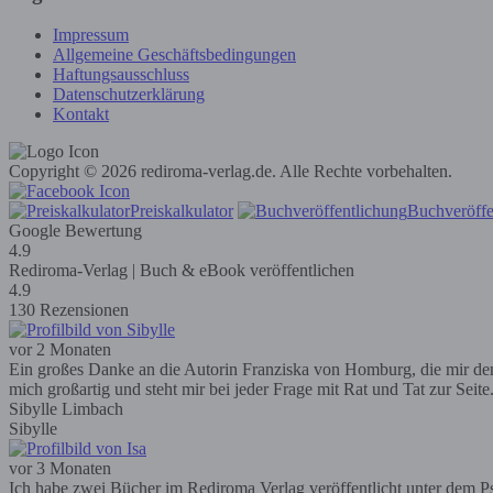
Impressum
Allgemeine Geschäftsbedingungen
Haftungsausschluss
Datenschutzerklärung
Kontakt
Copyright © 2026 rediroma-verlag.de. Alle Rechte vorbehalten.
Preiskalkulator
Buchveröffe
Google Bewertung
4.9
Rediroma-Verlag | Buch & eBook veröffentlichen
4.9
130 Rezensionen
vor 2 Monaten
Ein großes Danke an die Autorin Franziska von Homburg, die mir den R
mich großartig und steht mir bei jeder Frage mit Rat und Tat zur Seit
Sibylle Limbach
Sibylle
vor 3 Monaten
Ich habe zwei Bücher im Rediroma Verlag veröffentlicht unter dem Ps