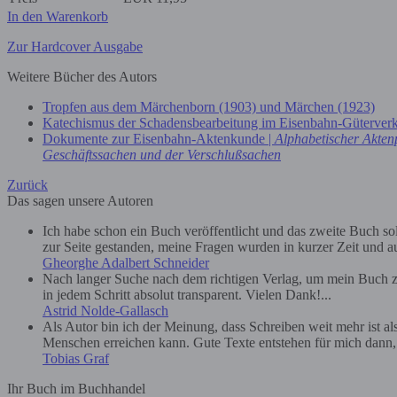
In den Warenkorb
Zur Hardcover Ausgabe
Weitere Bücher des Autors
Tropfen aus dem Märchenborn (1903) und Märchen (1923)
Katechismus der Schadensbearbeitung im Eisenbahn-Güterver
Dokumente zur Eisenbahn-Aktenkunde |
Alphabetischer Akten
Geschäftssachen und der Verschlußsachen
Zurück
Das sagen unsere Autoren
Ich habe schon ein Buch veröffentlicht und das zweite Buch soll 
zur Seite gestanden, meine Fragen wurden in kurzer Zeit und au
Gheorghe Adalbert Schneider
Nach langer Suche nach dem richtigen Verlag, um mein Buch zu
in jedem Schritt absolut transparent. Vielen Dank!...
Astrid Nolde-Gallasch
Als Autor bin ich der Meinung, dass Schreiben weit mehr ist a
Menschen erreichen kann. Gute Texte entstehen für mich dann, we
Tobias Graf
Ihr Buch im Buchhandel