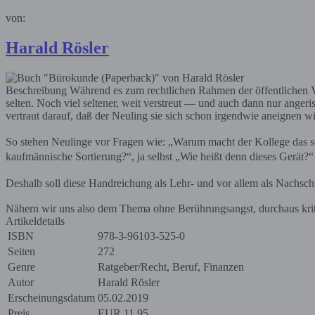
von:
Harald Rösler
Beschreibung
Während es zum rechtlichen Rahmen der öffentlichen Ver
selten. Noch viel seltener, weit verstreut — und auch dann nur anger
vertraut darauf, daß der Neuling sie sich schon irgendwie aneignen w
So stehen Neulinge vor Fragen wie: „Warum macht der Kollege das so u
kaufmännische Sortierung?“, ja selbst „Wie heißt denn dieses Gerät?“
Deshalb soll diese Handreichung als Lehr- und vor allem als Nachsch
Nähern wir uns also dem Thema ohne Berührungsangst, durchaus kriti
Artikeldetails
ISBN
978-3-96103-525-0
Seiten
272
Genre
Ratgeber/Recht, Beruf, Finanzen
Autor
Harald Rösler
Erscheinungsdatum
05.02.2019
Preis
EUR
11,95