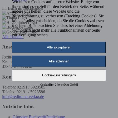
Wir nutzen Cookies auf unserer Website. Einige von
ihnen sind essenziell für den Betrieb der Seite, während
Ihr Buch im Buchhandel
andere uns helfen, diese Website und die
Nutzererfahrung zu verbessern (Tracking Cookies). Sie
können selbst entscheiden, ob Sie die Cookies zulassen
möchten. Bitte beachten Sie, dass bei einer Ablehnung
womöglich nicht mehr alle Funktionalitäten der Seite
zur Verfügung stehen.
Alle Händler
Anschrift
Alle akzeptieren
Rediroma-Verlag
Alle ablehnen
Kremenholler Str. 53
42857 Remscheid
Cookie-Einstellungen
▾
Kontakt
CookieHint 2 by
reDim GmbH
Telefon: 02191 / 5923585
Telefax: 02191 / 5923586
info@rediroma-verlag.de
Nützliche Infos
Günstige Buchveröffentlichung