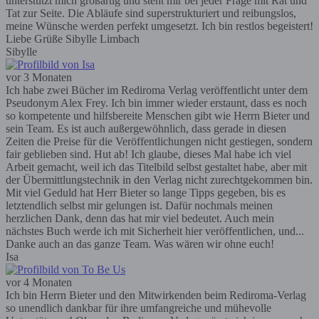
unterstützt mich großartig und steht mir bei jeder Frage mit Rat und
Tat zur Seite. Die Abläufe sind superstrukturiert und reibungslos,
meine Wünsche werden perfekt umgesetzt. Ich bin restlos begeistert!
Liebe Grüße Sibylle Limbach
Sibylle
vor 3 Monaten
Ich habe zwei Bücher im Rediroma Verlag veröffentlicht unter dem
Pseudonym Alex Frey. Ich bin immer wieder erstaunt, dass es noch
so kompetente und hilfsbereite Menschen gibt wie Herrn Bieter und
sein Team. Es ist auch außergewöhnlich, dass gerade in diesen
Zeiten die Preise für die Veröffentlichungen nicht gestiegen, sondern
fair geblieben sind. Hut ab! Ich glaube, dieses Mal habe ich viel
Arbeit gemacht, weil ich das Titelbild selbst gestaltet habe, aber mit
der Übermittlungstechnik in den Verlag nicht zurechtgekommen bin.
Mit viel Geduld hat Herr Bieter so lange Tipps gegeben, bis es
letztendlich selbst mir gelungen ist. Dafür nochmals meinen
herzlichen Dank, denn das hat mir viel bedeutet. Auch mein
nächstes Buch werde ich mit Sicherheit hier veröffentlichen, und...
Danke auch an das ganze Team. Was wären wir ohne euch!
Isa
vor 4 Monaten
Ich bin Herrn Bieter und den Mitwirkenden beim Rediroma-Verlag
so unendlich dankbar für ihre umfangreiche und mühevolle