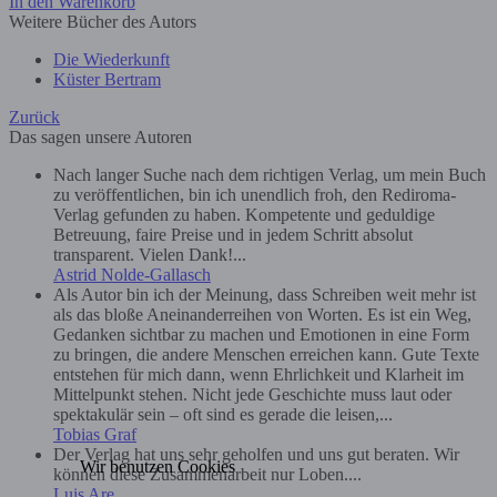
In den Warenkorb
Weitere Bücher des Autors
Die Wiederkunft
Küster Bertram
Zurück
Das sagen unsere Autoren
Nach langer Suche nach dem richtigen Verlag, um mein Buch
zu veröffentlichen, bin ich unendlich froh, den Rediroma-
Verlag gefunden zu haben. Kompetente und geduldige
Betreuung, faire Preise und in jedem Schritt absolut
transparent. Vielen Dank!...
Astrid Nolde-Gallasch
Als Autor bin ich der Meinung, dass Schreiben weit mehr ist
als das bloße Aneinanderreihen von Worten. Es ist ein Weg,
Gedanken sichtbar zu machen und Emotionen in eine Form
zu bringen, die andere Menschen erreichen kann. Gute Texte
entstehen für mich dann, wenn Ehrlichkeit und Klarheit im
Mittelpunkt stehen. Nicht jede Geschichte muss laut oder
spektakulär sein – oft sind es gerade die leisen,...
Tobias Graf
Der Verlag hat uns sehr geholfen und uns gut beraten. Wir
Wir benutzen Cookies
können diese Zusammenarbeit nur Loben....
Luis Are