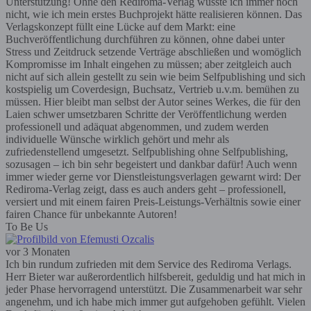
Unterstützung! Ohne den Rediroma-Verlag wüsste ich immer noch
nicht, wie ich mein erstes Buchprojekt hätte realisieren können. Das
Verlagskonzept füllt eine Lücke auf dem Markt: eine
Buchveröffentlichung durchführen zu können, ohne dabei unter
Stress und Zeitdruck setzende Verträge abschließen und womöglich
Kompromisse im Inhalt eingehen zu müssen; aber zeitgleich auch
nicht auf sich allein gestellt zu sein wie beim Selfpublishing und sich
kostspielig um Coverdesign, Buchsatz, Vertrieb u.v.m. bemühen zu
müssen. Hier bleibt man selbst der Autor seines Werkes, die für den
Laien schwer umsetzbaren Schritte der Veröffentlichung werden
professionell und adäquat abgenommen, und zudem werden
individuelle Wünsche wirklich gehört und mehr als
zufriedenstellend umgesetzt. Selfpublishing ohne Selfpublishing,
sozusagen – ich bin sehr begeistert und dankbar dafür! Auch wenn
immer wieder gerne vor Dienstleistungsverlagen gewarnt wird: Der
Rediroma-Verlag zeigt, dass es auch anders geht – professionell,
versiert und mit einem fairen Preis-Leistungs-Verhältnis sowie einer
fairen Chance für unbekannte Autoren!
To Be Us
vor 3 Monaten
Ich bin rundum zufrieden mit dem Service des Rediroma Verlags.
Herr Bieter war außerordentlich hilfsbereit, geduldig und hat mich in
jeder Phase hervorragend unterstützt. Die Zusammenarbeit war sehr
angenehm, und ich habe mich immer gut aufgehoben gefühlt. Vielen