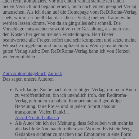
auch recht kompliziert. Vor gut einem Monat startete ich einen
neuen Versuch und begann erneut, mich nach einem geeignet Verlag
umzusehen. Als ich dann auf die Homepage vom ReDiRoma-Verlag
stieß, war mir schnell klar, dass dieser Verlag meinen Traum wahr
werden lassen könnte. Von da an ging alles sehr schnell. Die
Vorschläge entsprachen sowohl von der Gestaltung, als auch von
den Kosten her genau meinen Vorstellungen. Herr Bieter
beantwortete alle Fragen sofort und sehr kompetent und setzte meine
Wünsche umgehend und unkompliziert um. Wenn jemand einen
guten Verlag sucht: Den ReDiRoma-Verlag kann ich von Herzen
weiterempfehlen.
Zum Autorentagebuch
Zurück
Das sagen unsere Autoren
Nach langer Suche nach dem richtigen Verlag, um mein Buch
zu veröffentlichen, bin ich unendlich froh, den Rediroma-
Verlag gefunden zu haben. Kompetente und geduldige
Betreuung, faire Preise und in jedem Schritt absolut
transparent. Vielen Dank!...
Astrid Nolde-Gallasch
Als Autor bin ich der Meinung, dass Schreiben weit mehr ist
als das bloße Aneinanderreihen von Worten. Es ist ein Weg,
Gedanken sichtbar zu machen und Emotionen in eine Form