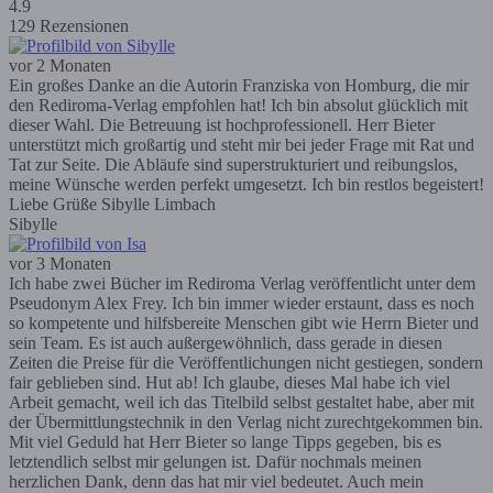
4.9
129 Rezensionen
vor 2 Monaten
Ein großes Danke an die Autorin Franziska von Homburg, die mir
den Rediroma-Verlag empfohlen hat! Ich bin absolut glücklich mit
dieser Wahl. Die Betreuung ist hochprofessionell. Herr Bieter
unterstützt mich großartig und steht mir bei jeder Frage mit Rat und
Tat zur Seite. Die Abläufe sind superstrukturiert und reibungslos,
meine Wünsche werden perfekt umgesetzt. Ich bin restlos begeistert!
Liebe Grüße Sibylle Limbach
Sibylle
vor 3 Monaten
Ich habe zwei Bücher im Rediroma Verlag veröffentlicht unter dem
Pseudonym Alex Frey. Ich bin immer wieder erstaunt, dass es noch
so kompetente und hilfsbereite Menschen gibt wie Herrn Bieter und
sein Team. Es ist auch außergewöhnlich, dass gerade in diesen
Zeiten die Preise für die Veröffentlichungen nicht gestiegen, sondern
fair geblieben sind. Hut ab! Ich glaube, dieses Mal habe ich viel
Arbeit gemacht, weil ich das Titelbild selbst gestaltet habe, aber mit
der Übermittlungstechnik in den Verlag nicht zurechtgekommen bin.
Mit viel Geduld hat Herr Bieter so lange Tipps gegeben, bis es
letztendlich selbst mir gelungen ist. Dafür nochmals meinen
herzlichen Dank, denn das hat mir viel bedeutet. Auch mein