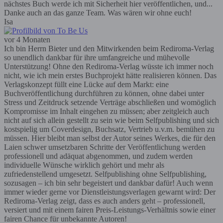
nächstes Buch werde ich mit Sicherheit hier veröffentlichen, und...
Danke auch an das ganze Team. Was wären wir ohne euch!
Isa
vor 4 Monaten
Ich bin Herrn Bieter und den Mitwirkenden beim Rediroma-Verlag
so unendlich dankbar für ihre umfangreiche und mühevolle
Unterstützung! Ohne den Rediroma-Verlag wüsste ich immer noch
nicht, wie ich mein erstes Buchprojekt hätte realisieren können. Das
Verlagskonzept füllt eine Lücke auf dem Markt: eine
Buchveröffentlichung durchführen zu können, ohne dabei unter
Stress und Zeitdruck setzende Verträge abschließen und womöglich
Kompromisse im Inhalt eingehen zu müssen; aber zeitgleich auch
nicht auf sich allein gestellt zu sein wie beim Selfpublishing und sich
kostspielig um Coverdesign, Buchsatz, Vertrieb u.v.m. bemühen zu
müssen. Hier bleibt man selbst der Autor seines Werkes, die für den
Laien schwer umsetzbaren Schritte der Veröffentlichung werden
professionell und adäquat abgenommen, und zudem werden
individuelle Wünsche wirklich gehört und mehr als
zufriedenstellend umgesetzt. Selfpublishing ohne Selfpublishing,
sozusagen – ich bin sehr begeistert und dankbar dafür! Auch wenn
immer wieder gerne vor Dienstleistungsverlagen gewarnt wird: Der
Rediroma-Verlag zeigt, dass es auch anders geht – professionell,
versiert und mit einem fairen Preis-Leistungs-Verhältnis sowie einer
fairen Chance für unbekannte Autoren!