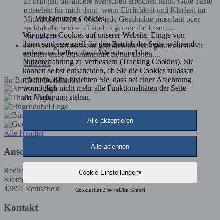
zu bringen, die andere Menschen erreichen kann. Gute Texte
entstehen für mich dann, wenn Ehrlichkeit und Klarheit im
Wir benutzen Cookies
Mittelpunkt stehen. Nicht jede Geschichte muss laut oder
spektakulär sein – oft sind es gerade die leisen,...
Wir nutzen Cookies auf unserer Website. Einige von
Tobias Graf
ihnen sind essenziell für den Betrieb der Seite, während
Der Verlag hat uns sehr geholfen und uns gut beraten. Wir
andere uns helfen, diese Website und die
können diese Zusammenarbeit nur Loben....
Nutzererfahrung zu verbessern (Tracking Cookies). Sie
Luis Are
können selbst entscheiden, ob Sie die Cookies zulassen
möchten. Bitte beachten Sie, dass bei einer Ablehnung
Ihr Buch im Buchhandel
womöglich nicht mehr alle Funktionalitäten der Seite
zur Verfügung stehen.
Alle akzeptieren
Alle Händler
Alle ablehnen
Anschrift
Rediroma-Verlag
Cookie-Einstellungen
▾
Kremenholler Str. 53
42857 Remscheid
CookieHint 2 by
reDim GmbH
Kontakt