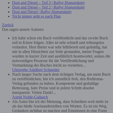
Dust and Diesel – Teil 3 |
Rallye Humanitaire
Dust and Diesel – Teil 2 |
Rallye Humanitaire
Dust and Diesel |
Rallye Humanitaire
Nicht immer geht es nach Plan
Zurück
Das sagen unsere Autoren
Ich habe schon ein Buch veröffentlicht und das zweite Buch
soll in Kürze folgen. Alles ist sehr schnell und reibungslos
verlaufen. Herr Bieter war sehr hilfsbereit und geduldig, hat
mir in allen Hinsichten zur Seite gestanden, meine Fragen
wurden in kurzer Zeit und ausführlich beantwortet, sodass die
notwendigen Prozesse für die Veröffentlichung und
Vermarktung des Buches leicht zu verstehen...
Gheorghe Adalbert Schneider
Nach langer Suche nach dem richtigen Verlag, um mein Buch
zu veröffentlichen, bin ich unendlich froh, den Rediroma-
Verlag gefunden zu haben. Kompetente und geduldige
Betreuung, faire Preise und in jedem Schritt absolut
transparent. Vielen Dank!...
Astrid Nolde-Gallasch
Als Autor bin ich der Meinung, dass Schreiben weit mehr ist
als das bloße Aneinanderreihen von Worten. Es ist ein Weg,
Gedanken sichtbar zu machen und Emotionen in eine Form