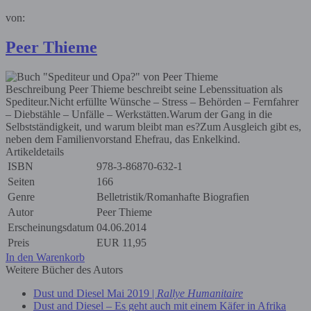
von:
Peer Thieme
Beschreibung
Peer Thieme beschreibt seine Lebenssituation als
Spediteur.Nicht erfüllte Wünsche – Stress – Behörden – Fernfahrer
– Diebstähle – Unfälle – Werkstätten.Warum der Gang in die
Selbstständigkeit, und warum bleibt man es?Zum Ausgleich gibt es,
neben dem Familienvorstand Ehefrau, das Enkelkind.
Artikeldetails
ISBN
978-3-86870-632-1
Seiten
166
Genre
Belletristik/Romanhafte Biografien
Autor
Peer Thieme
Erscheinungsdatum
04.06.2014
Preis
EUR
11,95
In den Warenkorb
Weitere Bücher des Autors
Dust und Diesel Mai 2019 |
Rallye Humanitaire
Dust and Diesel – Es geht auch mit einem Käfer in Afrika