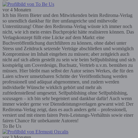
vor 4 Monaten
Ich bin Herrn Bieter und den Mitwirkenden beim Rediroma-Verlag
so unendlich dankbar für ihre umfangreiche und mühevolle
Unterstützung! Ohne den Rediroma-Verlag wüsste ich immer noch
nicht, wie ich mein erstes Buchprojekt hätte realisieren können. Das
Verlagskonzept füllt eine Lücke auf dem Markt: eine
Buchveröffentlichung durchführen zu können, ohne dabei unter
Stress und Zeitdruck setzende Verträge abschließen und womöglich
Kompromisse im Inhalt eingehen zu müssen; aber zeitgleich auch
nicht auf sich allein gestellt zu sein wie beim Selfpublishing und sich
kostspielig um Coverdesign, Buchsatz, Vertrieb u.v.m. bemühen zu
müssen. Hier bleibt man selbst der Autor seines Werkes, die für den
Laien schwer umsetzbaren Schritte der Veröffentlichung werden
professionell und adäquat abgenommen, und zudem werden
individuelle Wünsche wirklich gehört und mehr als
zufriedenstellend umgesetzt. Selfpublishing ohne Selfpublishing,
sozusagen – ich bin sehr begeistert und dankbar dafür! Auch wenn
immer wieder gerne vor Dienstleistungsverlagen gewarnt wird: Der
Rediroma-Verlag zeigt, dass es auch anders geht – professionell,
versiert und mit einem fairen Preis-Leistungs-Verhältnis sowie einer
fairen Chance für unbekannte Autoren!
To Be Us
vor 3 Monaten