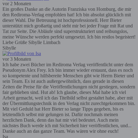
vor 2 Monaten
Ein großes Danke an die Autorin Franziska von Homburg, die mir
den Rediroma-Verlag empfohlen hat! Ich bin absolut glücklich mit
dieser Wahl. Die Betreuung ist hochprofessionell. Herr Bieter
unterstützt mich großartig und steht mir bei jeder Frage mit Rat und
Tat zur Seite. Die Abläufe sind superstrukturiert und reibungslos,
meine Wünsche werden perfekt umgesetzt. Ich bin restlos begeistert!
Liebe Grüße Sibylle Limbach
Sibylle
vor 3 Monaten
Ich habe zwei Bücher im Rediroma Verlag veröffentlicht unter dem
Pseudonym Alex Frey. Ich bin immer wieder erstaunt, dass es noch
so kompetente und hilfsbereite Menschen gibt wie Herrn Bieter und
sein Team. Es ist auch außergewöhnlich, dass gerade in diesen
Zeiten die Preise für die Veröffentlichungen nicht gestiegen, sondern
fair geblieben sind. Hut ab! Ich glaube, dieses Mal habe ich viel
Arbeit gemacht, weil ich das Titelbild selbst gestaltet habe, aber mit
der Übermittlungstechnik in den Verlag nicht zurechtgekommen bin.
Mit viel Geduld hat Herr Bieter so lange Tipps gegeben, bis es
letztendlich selbst mir gelungen ist. Dafür nochmals meinen
herzlichen Dank, denn das hat mir viel bedeutet. Auch mein
nächstes Buch werde ich mit Sicherheit hier veröffentlichen, und...
Danke auch an das ganze Team. Was wären wir ohne euch!
Isa