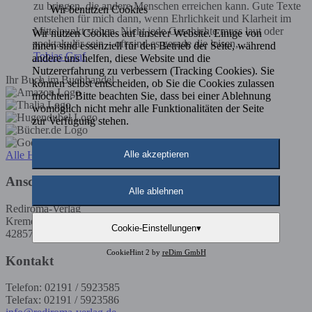
zu bringen, die andere Menschen erreichen kann. Gute Texte
Wir benutzen Cookies
entstehen für mich dann, wenn Ehrlichkeit und Klarheit im
Mittelpunkt stehen. Nicht jede Geschichte muss laut oder
Wir nutzen Cookies auf unserer Website. Einige von
spektakulär sein – oft sind es gerade die leisen,...
ihnen sind essenziell für den Betrieb der Seite, während
Tobias Graf
andere uns helfen, diese Website und die
Nutzererfahrung zu verbessern (Tracking Cookies). Sie
Ihr Buch im Buchhandel
können selbst entscheiden, ob Sie die Cookies zulassen
möchten. Bitte beachten Sie, dass bei einer Ablehnung
womöglich nicht mehr alle Funktionalitäten der Seite
zur Verfügung stehen.
Alle akzeptieren
Alle Händler
Anschrift
Alle ablehnen
Rediroma-Verlag
Kremenholler Str. 53
Cookie-Einstellungen
▾
42857 Remscheid
CookieHint 2 by
reDim GmbH
Kontakt
Telefon: 02191 / 5923585
Telefax: 02191 / 5923586