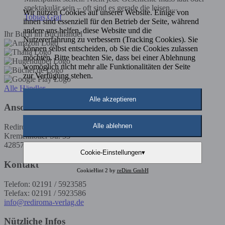
spektakulär sein – oft sind es gerade die leisen,...
Wir nutzen Cookies auf unserer Website. Einige von
Tobias Graf
ihnen sind essenziell für den Betrieb der Seite, während
andere uns helfen, diese Website und die
Ihr Buch im Buchhandel
Nutzererfahrung zu verbessern (Tracking Cookies). Sie
können selbst entscheiden, ob Sie die Cookies zulassen
möchten. Bitte beachten Sie, dass bei einer Ablehnung
womöglich nicht mehr alle Funktionalitäten der Seite
zur Verfügung stehen.
Alle Händler
Alle akzeptieren
Anschrift
Alle ablehnen
Rediroma-Verlag
Kremenholler Str. 53
42857 Remscheid
Cookie-Einstellungen
▾
Kontakt
CookieHint 2 by
reDim GmbH
Telefon: 02191 / 5923585
Telefax: 02191 / 5923586
info@rediroma-verlag.de
Nützliche Infos