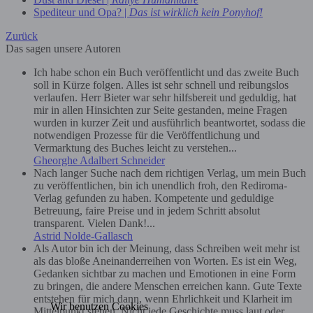
Spediteur und Opa? |
Das ist wirklich kein Ponyhof!
Zurück
Das sagen unsere Autoren
Ich habe schon ein Buch veröffentlicht und das zweite Buch
soll in Kürze folgen. Alles ist sehr schnell und reibungslos
verlaufen. Herr Bieter war sehr hilfsbereit und geduldig, hat
mir in allen Hinsichten zur Seite gestanden, meine Fragen
wurden in kurzer Zeit und ausführlich beantwortet, sodass die
notwendigen Prozesse für die Veröffentlichung und
Vermarktung des Buches leicht zu verstehen...
Gheorghe Adalbert Schneider
Nach langer Suche nach dem richtigen Verlag, um mein Buch
zu veröffentlichen, bin ich unendlich froh, den Rediroma-
Verlag gefunden zu haben. Kompetente und geduldige
Betreuung, faire Preise und in jedem Schritt absolut
transparent. Vielen Dank!...
Astrid Nolde-Gallasch
Als Autor bin ich der Meinung, dass Schreiben weit mehr ist
als das bloße Aneinanderreihen von Worten. Es ist ein Weg,
Gedanken sichtbar zu machen und Emotionen in eine Form
zu bringen, die andere Menschen erreichen kann. Gute Texte
entstehen für mich dann, wenn Ehrlichkeit und Klarheit im
Wir benutzen Cookies
Mittelpunkt stehen. Nicht jede Geschichte muss laut oder