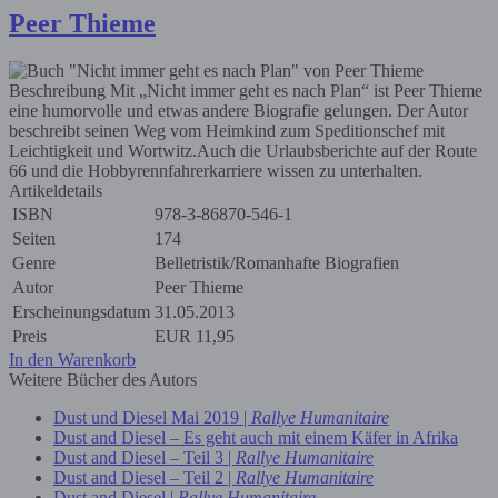
Peer Thieme
Beschreibung
Mit „Nicht immer geht es nach Plan“ ist Peer Thieme
eine humorvolle und etwas andere Biografie gelungen. Der Autor
beschreibt seinen Weg vom Heimkind zum Speditionschef mit
Leichtigkeit und Wortwitz.Auch die Urlaubsberichte auf der Route
66 und die Hobbyrennfahrerkarriere wissen zu unterhalten.
Artikeldetails
ISBN
978-3-86870-546-1
Seiten
174
Genre
Belletristik/Romanhafte Biografien
Autor
Peer Thieme
Erscheinungsdatum
31.05.2013
Preis
EUR
11,95
In den Warenkorb
Weitere Bücher des Autors
Dust und Diesel Mai 2019 |
Rallye Humanitaire
Dust and Diesel – Es geht auch mit einem Käfer in Afrika
Dust and Diesel – Teil 3 |
Rallye Humanitaire
Dust and Diesel – Teil 2 |
Rallye Humanitaire
Dust and Diesel |
Rallye Humanitaire