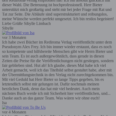
den Rediroma-Verlag empfohlen hat! Ich bin absolut glücklich mit
dieser Wahl. Die Betreuung ist hochprofessionell. Herr Bieter
unterstützt mich großartig und steht mir bei jeder Frage mit Rat und
Tat zur Seite. Die Abläufe sind superstrukturiert und reibungslos,
meine Wünsche werden perfekt umgesetzt. Ich bin restlos begeistert!
Liebe Grüße Sibylle Limbach
Sibylle
vor 3 Monaten
Ich habe zwei Bücher im Rediroma Verlag veröffentlicht unter dem
Pseudonym Alex Frey. Ich bin immer wieder erstaunt, dass es noch
so kompetente und hilfsbereite Menschen gibt wie Herrn Bieter und
sein Team. Es ist auch außergewöhnlich, dass gerade in diesen
Zeiten die Preise für die Veröffentlichungen nicht gestiegen, sondern
fair geblieben sind. Hut ab! Ich glaube, dieses Mal habe ich viel
Arbeit gemacht, weil ich das Titelbild selbst gestaltet habe, aber mit
der Übermittlungstechnik in den Verlag nicht zurechtgekommen bin.
Mit viel Geduld hat Herr Bieter so lange Tipps gegeben, bis es
letztendlich selbst mir gelungen ist. Dafür nochmals meinen
herzlichen Dank, denn das hat mir viel bedeutet. Auch mein
nächstes Buch werde ich mit Sicherheit hier veröffentlichen, und...
Danke auch an das ganze Team. Was wären wir ohne euch!
Isa
vor 4 Monaten