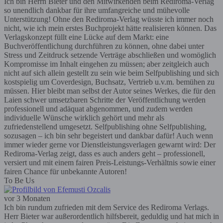
Ich bin Herrn Bieter und den Mitwirkenden beim Rediroma-Verlag
so unendlich dankbar für ihre umfangreiche und mühevolle
Unterstützung! Ohne den Rediroma-Verlag wüsste ich immer noch
nicht, wie ich mein erstes Buchprojekt hätte realisieren können. Das
Verlagskonzept füllt eine Lücke auf dem Markt: eine
Buchveröffentlichung durchführen zu können, ohne dabei unter
Stress und Zeitdruck setzende Verträge abschließen und womöglich
Kompromisse im Inhalt eingehen zu müssen; aber zeitgleich auch
nicht auf sich allein gestellt zu sein wie beim Selfpublishing und sich
kostspielig um Coverdesign, Buchsatz, Vertrieb u.v.m. bemühen zu
müssen. Hier bleibt man selbst der Autor seines Werkes, die für den
Laien schwer umsetzbaren Schritte der Veröffentlichung werden
professionell und adäquat abgenommen, und zudem werden
individuelle Wünsche wirklich gehört und mehr als
zufriedenstellend umgesetzt. Selfpublishing ohne Selfpublishing,
sozusagen – ich bin sehr begeistert und dankbar dafür! Auch wenn
immer wieder gerne vor Dienstleistungsverlagen gewarnt wird: Der
Rediroma-Verlag zeigt, dass es auch anders geht – professionell,
versiert und mit einem fairen Preis-Leistungs-Verhältnis sowie einer
fairen Chance für unbekannte Autoren!
To Be Us
vor 3 Monaten
Ich bin rundum zufrieden mit dem Service des Rediroma Verlags.
Herr Bieter war außerordentlich hilfsbereit, geduldig und hat mich in