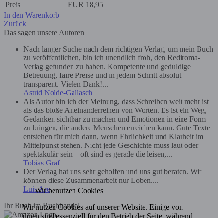
Preis
EUR
18,95
In den Warenkorb
Zurück
Das sagen unsere Autoren
Nach langer Suche nach dem richtigen Verlag, um mein Buch
zu veröffentlichen, bin ich unendlich froh, den Rediroma-
Verlag gefunden zu haben. Kompetente und geduldige
Betreuung, faire Preise und in jedem Schritt absolut
transparent. Vielen Dank!...
Astrid Nolde-Gallasch
Als Autor bin ich der Meinung, dass Schreiben weit mehr ist
als das bloße Aneinanderreihen von Worten. Es ist ein Weg,
Gedanken sichtbar zu machen und Emotionen in eine Form
zu bringen, die andere Menschen erreichen kann. Gute Texte
entstehen für mich dann, wenn Ehrlichkeit und Klarheit im
Mittelpunkt stehen. Nicht jede Geschichte muss laut oder
spektakulär sein – oft sind es gerade die leisen,...
Tobias Graf
Der Verlag hat uns sehr geholfen und uns gut beraten. Wir
können diese Zusammenarbeit nur Loben....
Luis Are
Wir benutzen Cookies
Ihr Buch im Buchhandel
Wir nutzen Cookies auf unserer Website. Einige von
ihnen sind essenziell für den Betrieb der Seite, während