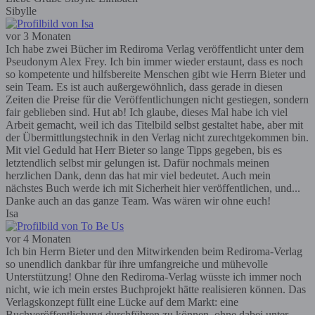
Sibylle
vor 3 Monaten
Ich habe zwei Bücher im Rediroma Verlag veröffentlicht unter dem
Pseudonym Alex Frey. Ich bin immer wieder erstaunt, dass es noch
so kompetente und hilfsbereite Menschen gibt wie Herrn Bieter und
sein Team. Es ist auch außergewöhnlich, dass gerade in diesen
Zeiten die Preise für die Veröffentlichungen nicht gestiegen, sondern
fair geblieben sind. Hut ab! Ich glaube, dieses Mal habe ich viel
Arbeit gemacht, weil ich das Titelbild selbst gestaltet habe, aber mit
der Übermittlungstechnik in den Verlag nicht zurechtgekommen bin.
Mit viel Geduld hat Herr Bieter so lange Tipps gegeben, bis es
letztendlich selbst mir gelungen ist. Dafür nochmals meinen
herzlichen Dank, denn das hat mir viel bedeutet. Auch mein
nächstes Buch werde ich mit Sicherheit hier veröffentlichen, und...
Danke auch an das ganze Team. Was wären wir ohne euch!
Isa
vor 4 Monaten
Ich bin Herrn Bieter und den Mitwirkenden beim Rediroma-Verlag
so unendlich dankbar für ihre umfangreiche und mühevolle
Unterstützung! Ohne den Rediroma-Verlag wüsste ich immer noch
nicht, wie ich mein erstes Buchprojekt hätte realisieren können. Das
Verlagskonzept füllt eine Lücke auf dem Markt: eine
Buchveröffentlichung durchführen zu können, ohne dabei unter