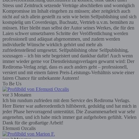
Stress und Zeitdruck setzende Verträge abschließen und womöglich
Kompromisse im Inhalt eingehen zu müssen; aber zeitgleich auch
nicht auf sich allein gestellt zu sein wie beim Selfpublishing und sich
kostspielig um Coverdesign, Buchsatz, Vertrieb u.v.m. bemühen zu
müssen. Hier bleibt man selbst der Autor seines Werkes, die für den
Laien schwer umsetzbaren Schritte der Veröffentlichung werden
professionell und adäquat abgenommen, und zudem werden
individuelle Wünsche wirklich gehört und mehr als
zufriedenstellend umgesetzt. Selfpublishing ohne Selfpublishing,
sozusagen – ich bin sehr begeistert und dankbar dafür! Auch wenn
immer wieder gerne vor Dienstleistungsverlagen gewarnt wird: Der
Rediroma-Verlag zeigt, dass es auch anders geht – professionell,
versiert und mit einem fairen Preis-Leistungs-Verhältnis sowie einer
fairen Chance für unbekannte Autoren!
To Be Us
vor 3 Monaten
Ich bin rundum zufrieden mit dem Service des Rediroma Verlags.
Herr Bieter war außerordentlich hilfsbereit, geduldig und hat mich in
jeder Phase hervorragend unterstützt. Die Zusammenarbeit war sehr
angenehm, und ich habe mich immer gut aufgehoben gefühlt. Vielen
Dank für die großartige Arbeit!
Efemusti Ozcalis