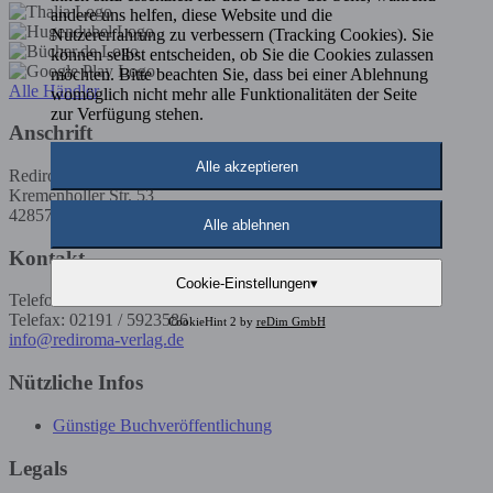
andere uns helfen, diese Website und die
Nutzererfahrung zu verbessern (Tracking Cookies). Sie
können selbst entscheiden, ob Sie die Cookies zulassen
möchten. Bitte beachten Sie, dass bei einer Ablehnung
Alle Händler
womöglich nicht mehr alle Funktionalitäten der Seite
zur Verfügung stehen.
Anschrift
Alle akzeptieren
Rediroma-Verlag
Kremenholler Str. 53
42857 Remscheid
Alle ablehnen
Kontakt
Cookie-Einstellungen
▾
Telefon: 02191 / 5923585
Telefax: 02191 / 5923586
CookieHint 2 by
reDim GmbH
info@rediroma-verlag.de
Nützliche Infos
Günstige Buchveröffentlichung
Legals