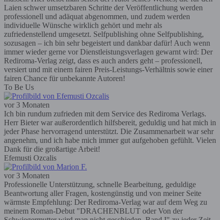
Laien schwer umsetzbaren Schritte der Veröffentlichung werden
professionell und adäquat abgenommen, und zudem werden
individuelle Wünsche wirklich gehört und mehr als
zufriedenstellend umgesetzt. Selfpublishing ohne Selfpublishing,
sozusagen – ich bin sehr begeistert und dankbar dafür! Auch wenn
immer wieder gerne vor Dienstleistungsverlagen gewarnt wird: Der
Rediroma-Verlag zeigt, dass es auch anders geht – professionell,
versiert und mit einem fairen Preis-Leistungs-Verhältnis sowie einer
fairen Chance für unbekannte Autoren!
To Be Us
vor 3 Monaten
Ich bin rundum zufrieden mit dem Service des Rediroma Verlags.
Herr Bieter war außerordentlich hilfsbereit, geduldig und hat mich in
jeder Phase hervorragend unterstützt. Die Zusammenarbeit war sehr
angenehm, und ich habe mich immer gut aufgehoben gefühlt. Vielen
Dank für die großartige Arbeit!
Efemusti Ozcalis
vor 3 Monaten
Professionelle Unterstützung, schnelle Bearbeitung, geduldige
Beantwortung aller Fragen, kostengünstig und von meiner Seite
wärmste Empfehlung: Der Rediroma-Verlag war auf dem Weg zu
meinem Roman-Debut "DRACHENBLUT oder Von der
Schwiegermutter wird man nicht geschieden, Band I" zu jeder Zeit