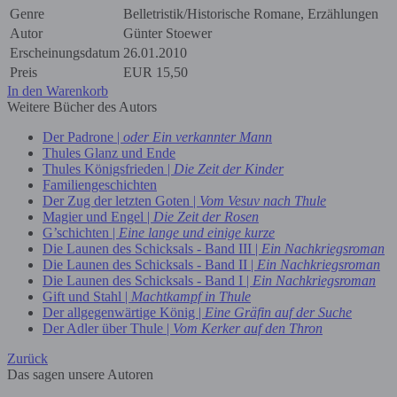
Genre
Belletristik/Historische Romane, Erzählungen
Autor
Günter Stoewer
Erscheinungsdatum
26.01.2010
Preis
EUR
15,50
In den Warenkorb
Weitere Bücher des Autors
Der Padrone |
oder Ein verkannter Mann
Thules Glanz und Ende
Thules Königsfrieden |
Die Zeit der Kinder
Familiengeschichten
Der Zug der letzten Goten |
Vom Vesuv nach Thule
Magier und Engel |
Die Zeit der Rosen
G’schichten |
Eine lange und einige kurze
Die Launen des Schicksals - Band III |
Ein Nachkriegsroman
Die Launen des Schicksals - Band II |
Ein Nachkriegsroman
Die Launen des Schicksals - Band I |
Ein Nachkriegsroman
Gift und Stahl |
Machtkampf in Thule
Der allgegenwärtige König |
Eine Gräfin auf der Suche
Der Adler über Thule |
Vom Kerker auf den Thron
Zurück
Das sagen unsere Autoren