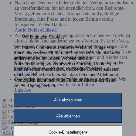
Nach langer Suche nach dem richtigen Verlag, um mein Buch
zu veröffentlichen, bin ich unendlich froh, den Rediroma-
Verlag gefunden zu haben. Kompetente und geduldige
Betreuung, faire Preise und in jedem Schritt absolut
transparent. Vielen Dank!...
Astrid Nolde-Gallasch
Als Autor bin ich der Meinung, dass Schreiben weit mehr ist
Wir benutzen Cookies
als das bloße Aneinanderreihen von Worten. Es ist ein Weg,
Gedanken sichtbar zu machen und Emotionen in eine Form
Wir nutzen Cookies auf unserer Website. Einige von
zu bringen, die andere Menschen erreichen kann. Gute Texte
ihnen sind essenziell für den Betrieb der Seite, während
entstehen für mich dann, wenn Ehrlichkeit und Klarheit im
andere uns helfen, diese Website und die
Mittelpunkt stehen. Nicht jede Geschichte muss laut oder
Nutzererfahrung zu verbessern (Tracking Cookies). Sie
spektakulär sein – oft sind es gerade die leisen,...
können selbst entscheiden, ob Sie die Cookies zulassen
Tobias Graf
möchten. Bitte beachten Sie, dass bei einer Ablehnung
Der Verlag hat uns sehr geholfen und uns gut beraten. Wir
womöglich nicht mehr alle Funktionalitäten der Seite
können diese Zusammenarbeit nur Loben....
zur Verfügung stehen.
Luis Are
Alle akzeptieren
Ihr Buch im Buchhandel
Alle ablehnen
Cookie-Einstellungen
▾
Alle Händler