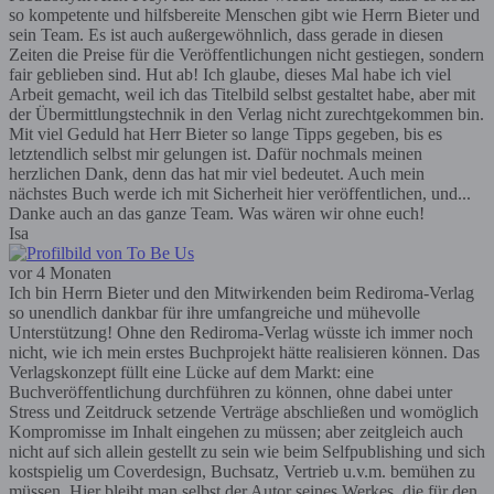
so kompetente und hilfsbereite Menschen gibt wie Herrn Bieter und
sein Team. Es ist auch außergewöhnlich, dass gerade in diesen
Zeiten die Preise für die Veröffentlichungen nicht gestiegen, sondern
fair geblieben sind. Hut ab! Ich glaube, dieses Mal habe ich viel
Arbeit gemacht, weil ich das Titelbild selbst gestaltet habe, aber mit
der Übermittlungstechnik in den Verlag nicht zurechtgekommen bin.
Mit viel Geduld hat Herr Bieter so lange Tipps gegeben, bis es
letztendlich selbst mir gelungen ist. Dafür nochmals meinen
herzlichen Dank, denn das hat mir viel bedeutet. Auch mein
nächstes Buch werde ich mit Sicherheit hier veröffentlichen, und...
Danke auch an das ganze Team. Was wären wir ohne euch!
Isa
vor 4 Monaten
Ich bin Herrn Bieter und den Mitwirkenden beim Rediroma-Verlag
so unendlich dankbar für ihre umfangreiche und mühevolle
Unterstützung! Ohne den Rediroma-Verlag wüsste ich immer noch
nicht, wie ich mein erstes Buchprojekt hätte realisieren können. Das
Verlagskonzept füllt eine Lücke auf dem Markt: eine
Buchveröffentlichung durchführen zu können, ohne dabei unter
Stress und Zeitdruck setzende Verträge abschließen und womöglich
Kompromisse im Inhalt eingehen zu müssen; aber zeitgleich auch
nicht auf sich allein gestellt zu sein wie beim Selfpublishing und sich
kostspielig um Coverdesign, Buchsatz, Vertrieb u.v.m. bemühen zu
müssen. Hier bleibt man selbst der Autor seines Werkes, die für den