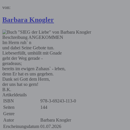
von:
Barbara Knogler
Beschreibung
ANGEKOMMEN
Im Herrn ruh` n
und dabei Seine Gebote tun.
Liebeserfüllt, umhüllt mit Gnade
geht der Weg gerade -
geradeaus;
bereits im ewigen Zuhaus` - leben,
denn Er hat es uns gegeben.
Dank sei Gott dem Herrn,
der uns hat so gern!
B.K.
Artikeldetails
ISBN
978-3-69243-113-0
Seiten
144
Genre
Autor
Barbara Knogler
Erscheinungsdatum
01.07.2026