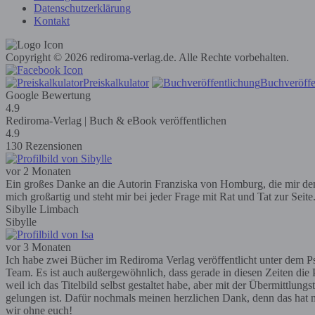
Datenschutzerklärung
Kontakt
Copyright © 2026 rediroma-verlag.de. Alle Rechte vorbehalten.
Preiskalkulator
Buchveröffe
Google Bewertung
4.9
Rediroma-Verlag | Buch & eBook veröffentlichen
4.9
130 Rezensionen
vor 2 Monaten
Ein großes Danke an die Autorin Franziska von Homburg, die mir den R
mich großartig und steht mir bei jeder Frage mit Rat und Tat zur Seit
Sibylle Limbach
Sibylle
vor 3 Monaten
Ich habe zwei Bücher im Rediroma Verlag veröffentlicht unter dem Ps
Team. Es ist auch außergewöhnlich, dass gerade in diesen Zeiten die P
weil ich das Titelbild selbst gestaltet habe, aber mit der Übermittlun
gelungen ist. Dafür nochmals meinen herzlichen Dank, denn das hat m
wir ohne euch!