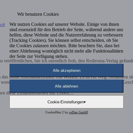
Wir benutzen Cookies
Wir nutzen Cookies auf unserer Website. Einige von ihnen
eit
sind essenziell für den Betrieb der Seite, während andere uns
helfen, diese Website und die Nutzererfahrung zu verbessern
(Tracking Cookies). Sie können selbst entscheiden, ob Sie
die Cookies zulassen möchten. Bitte beachten Sie, dass bei
einer Ablehnung womöglich nicht mehr alle Funktionalitäten
der Seite zur Verfügung stehen.
 veröffentlichen, bin ich unendlich froh, den Rediroma-Verlag gefund
Alle akzeptieren
ls das bloße Aneinanderreihen von Worten. Es ist ein Weg, Gedanken s
nn Ehrlichkeit und Klarheit im Mittelpunkt stehen. Nicht jede Geschich
Alle ablehnen
nen diese Zusammenarbeit nur Loben....
Cookie-Einstellungen
▾
CookieHint 2 by
reDim GmbH