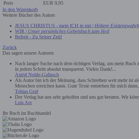
Preis
EUR
9,95
In den Warenkorb
Weitere Bücher des Autors
JESUS CHRISTUS - mein ICH in mir |
Höhere Existenzwahrh
WIR |
Unser persönliches Gebetsbuch zum Heil
Befreit - Zu Seiner Zeit!
Zurück
Das sagen unsere Autoren
Nach langer Suche nach dem richtigen Verlag, um mein Buch zu
in jedem Schritt absolut transparent. Vielen Dank!...
Astrid Nolde-Gallasch
Als Autor bin ich der Meinung, dass Schreiben weit mehr ist a
Menschen erreichen kann. Gute Texte entstehen für mich dann, we
Tobias Graf
Der Verlag hat uns sehr geholfen und uns gut beraten. Wir kön
Luis Are
Ihr Buch im Buchhandel