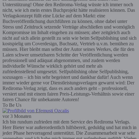
Unterstützung! Ohne den Rediroma-Verlag wüsste ich immer noch
nicht, wie ich mein erstes Buchprojekt hätte realisieren können. Das
Verlagskonzept füllt eine Lücke auf dem Markt: eine
Buchveröffentlichung durchführen zu können, ohne dabei unter
Stress und Zeitdruck setzende Verträge abschließen und womöglich
Kompromisse im Inhalt eingehen zu müssen; aber zeitgleich auch
nicht auf sich allein gestellt zu sein wie beim Selfpublishing und sich
kostspielig um Coverdesign, Buchsatz, Vertrieb u.v.m. bemühen zu
müssen. Hier bleibt man selbst der Autor seines Werkes, die für den
Laien schwer umsetzbaren Schritte der Veröffentlichung werden
professionell und adäquat abgenommen, und zudem werden
individuelle Wünsche wirklich gehört und mehr als
zufriedenstellend umgesetzt. Selfpublishing ohne Selfpublishing,
sozusagen – ich bin sehr begeistert und dankbar dafür! Auch wenn
immer wieder gerne vor Dienstleistungsverlagen gewarnt wird: Der
Rediroma-Verlag zeigt, dass es auch anders geht – professionell,
versiert und mit einem fairen Preis-Leistungs-Verhältnis sowie einer
fairen Chance für unbekannte Autoren!
To Be Us
vor 3 Monaten
Ich bin rundum zufrieden mit dem Service des Rediroma Verlags.
Herr Bieter war außerordentlich hilfsbereit, geduldig und hat mich in
jeder Phase hervorragend unterstützt. Die Zusammenarbeit war sehr
angenehm, und ich habe mich immer gut aufgehoben gefühlt. Vielen