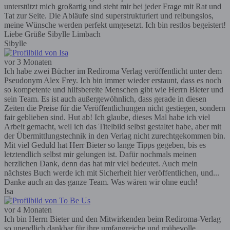
unterstützt mich großartig und steht mir bei jeder Frage mit Rat und
Tat zur Seite. Die Abläufe sind superstrukturiert und reibungslos,
meine Wünsche werden perfekt umgesetzt. Ich bin restlos begeistert!
Liebe Grüße Sibylle Limbach
Sibylle
vor 3 Monaten
Ich habe zwei Bücher im Rediroma Verlag veröffentlicht unter dem
Pseudonym Alex Frey. Ich bin immer wieder erstaunt, dass es noch
so kompetente und hilfsbereite Menschen gibt wie Herrn Bieter und
sein Team. Es ist auch außergewöhnlich, dass gerade in diesen
Zeiten die Preise für die Veröffentlichungen nicht gestiegen, sondern
fair geblieben sind. Hut ab! Ich glaube, dieses Mal habe ich viel
Arbeit gemacht, weil ich das Titelbild selbst gestaltet habe, aber mit
der Übermittlungstechnik in den Verlag nicht zurechtgekommen bin.
Mit viel Geduld hat Herr Bieter so lange Tipps gegeben, bis es
letztendlich selbst mir gelungen ist. Dafür nochmals meinen
herzlichen Dank, denn das hat mir viel bedeutet. Auch mein
nächstes Buch werde ich mit Sicherheit hier veröffentlichen, und...
Danke auch an das ganze Team. Was wären wir ohne euch!
Isa
vor 4 Monaten
Ich bin Herrn Bieter und den Mitwirkenden beim Rediroma-Verlag
so unendlich dankbar für ihre umfangreiche und mühevolle