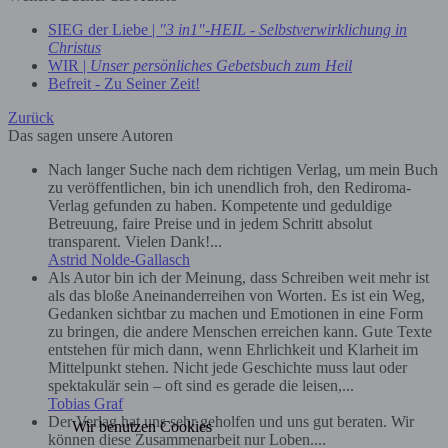
SIEG der Liebe |
"3 in1"-HEIL - Selbstverwirklichung in
Christus
WIR |
Unser persönliches Gebetsbuch zum Heil
Befreit - Zu Seiner Zeit!
Zurück
Das sagen unsere Autoren
Nach langer Suche nach dem richtigen Verlag, um mein Buch
zu veröffentlichen, bin ich unendlich froh, den Rediroma-
Verlag gefunden zu haben. Kompetente und geduldige
Betreuung, faire Preise und in jedem Schritt absolut
transparent. Vielen Dank!...
Astrid Nolde-Gallasch
Als Autor bin ich der Meinung, dass Schreiben weit mehr ist
als das bloße Aneinanderreihen von Worten. Es ist ein Weg,
Gedanken sichtbar zu machen und Emotionen in eine Form
zu bringen, die andere Menschen erreichen kann. Gute Texte
entstehen für mich dann, wenn Ehrlichkeit und Klarheit im
Mittelpunkt stehen. Nicht jede Geschichte muss laut oder
spektakulär sein – oft sind es gerade die leisen,...
Tobias Graf
Der Verlag hat uns sehr geholfen und uns gut beraten. Wir
Wir benutzen Cookies
können diese Zusammenarbeit nur Loben....