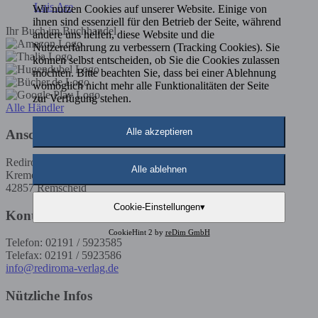
Luis Are
Wir nutzen Cookies auf unserer Website. Einige von
ihnen sind essenziell für den Betrieb der Seite, während
Ihr Buch im Buchhandel
andere uns helfen, diese Website und die
Nutzererfahrung zu verbessern (Tracking Cookies). Sie
können selbst entscheiden, ob Sie die Cookies zulassen
möchten. Bitte beachten Sie, dass bei einer Ablehnung
womöglich nicht mehr alle Funktionalitäten der Seite
zur Verfügung stehen.
Alle Händler
Alle akzeptieren
Anschrift
Rediroma-Verlag
Alle ablehnen
Kremenholler Str. 53
42857 Remscheid
Cookie-Einstellungen
▾
Kontakt
CookieHint 2 by
reDim GmbH
Telefon: 02191 / 5923585
Telefax: 02191 / 5923586
info@rediroma-verlag.de
Nützliche Infos