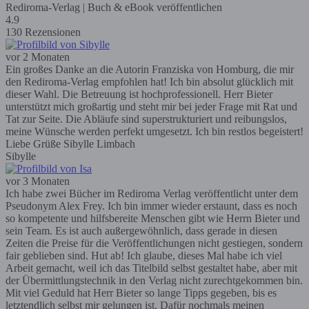
Rediroma-Verlag | Buch & eBook veröffentlichen
4.9
130 Rezensionen
vor 2 Monaten
Ein großes Danke an die Autorin Franziska von Homburg, die mir
den Rediroma-Verlag empfohlen hat! Ich bin absolut glücklich mit
dieser Wahl. Die Betreuung ist hochprofessionell. Herr Bieter
unterstützt mich großartig und steht mir bei jeder Frage mit Rat und
Tat zur Seite. Die Abläufe sind superstrukturiert und reibungslos,
meine Wünsche werden perfekt umgesetzt. Ich bin restlos begeistert!
Liebe Grüße Sibylle Limbach
Sibylle
vor 3 Monaten
Ich habe zwei Bücher im Rediroma Verlag veröffentlicht unter dem
Pseudonym Alex Frey. Ich bin immer wieder erstaunt, dass es noch
so kompetente und hilfsbereite Menschen gibt wie Herrn Bieter und
sein Team. Es ist auch außergewöhnlich, dass gerade in diesen
Zeiten die Preise für die Veröffentlichungen nicht gestiegen, sondern
fair geblieben sind. Hut ab! Ich glaube, dieses Mal habe ich viel
Arbeit gemacht, weil ich das Titelbild selbst gestaltet habe, aber mit
der Übermittlungstechnik in den Verlag nicht zurechtgekommen bin.
Mit viel Geduld hat Herr Bieter so lange Tipps gegeben, bis es
letztendlich selbst mir gelungen ist. Dafür nochmals meinen