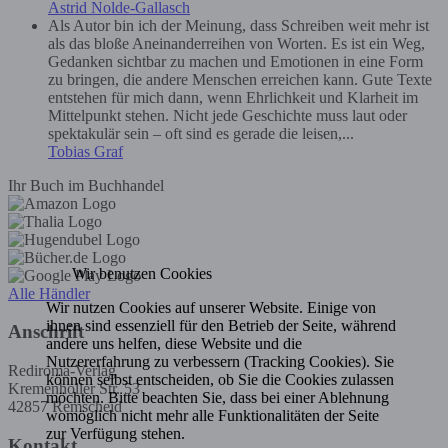
Astrid Nolde-Gallasch
Als Autor bin ich der Meinung, dass Schreiben weit mehr ist
als das bloße Aneinanderreihen von Worten. Es ist ein Weg,
Gedanken sichtbar zu machen und Emotionen in eine Form
zu bringen, die andere Menschen erreichen kann. Gute Texte
entstehen für mich dann, wenn Ehrlichkeit und Klarheit im
Mittelpunkt stehen. Nicht jede Geschichte muss laut oder
spektakulär sein – oft sind es gerade die leisen,...
Tobias Graf
Ihr Buch im Buchhandel
Wir benutzen Cookies
Alle Händler
Wir nutzen Cookies auf unserer Website. Einige von
ihnen sind essenziell für den Betrieb der Seite, während
Anschrift
andere uns helfen, diese Website und die
Nutzererfahrung zu verbessern (Tracking Cookies). Sie
Rediroma-Verlag
können selbst entscheiden, ob Sie die Cookies zulassen
Kremenholler Str. 53
möchten. Bitte beachten Sie, dass bei einer Ablehnung
42857 Remscheid
womöglich nicht mehr alle Funktionalitäten der Seite
zur Verfügung stehen.
Kontakt