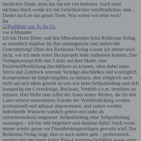
herzlichen Dank, denn das hat mir viel bedeutet. Auch mein
nächstes Buch werde ich mit Sicherheit hier veröffentlichen, und...
Danke auch an das ganze Team. Was wären wir ohne euch!
Isa
vor 4 Monaten
Ich bin Herrn Bieter und den Mitwirkenden beim Rediroma-Verlag
so unendlich dankbar für ihre umfangreiche und mühevolle
Unterstützung! Ohne den Rediroma-Verlag wüsste ich immer noch
nicht, wie ich mein erstes Buchprojekt hätte realisieren können. Das
Verlagskonzept füllt eine Lücke auf dem Markt: eine
Buchveröffentlichung durchführen zu können, ohne dabei unter
Stress und Zeitdruck setzende Verträge abschließen und womöglich
Kompromisse im Inhalt eingehen zu müssen; aber zeitgleich auch
nicht auf sich allein gestellt zu sein wie beim Selfpublishing und sich
kostspielig um Coverdesign, Buchsatz, Vertrieb u.v.m. bemühen zu
müssen. Hier bleibt man selbst der Autor seines Werkes, die für den
Laien schwer umsetzbaren Schritte der Veröffentlichung werden
professionell und adäquat abgenommen, und zudem werden
individuelle Wünsche wirklich gehört und mehr als
zufriedenstellend umgesetzt. Selfpublishing ohne Selfpublishing,
sozusagen – ich bin sehr begeistert und dankbar dafür! Auch wenn
immer wieder gerne vor Dienstleistungsverlagen gewarnt wird: Der
Rediroma-Verlag zeigt, dass es auch anders geht – professionell,
versiert und mit einem fairen Preis-Leistungs-Verhältnis sowie einer