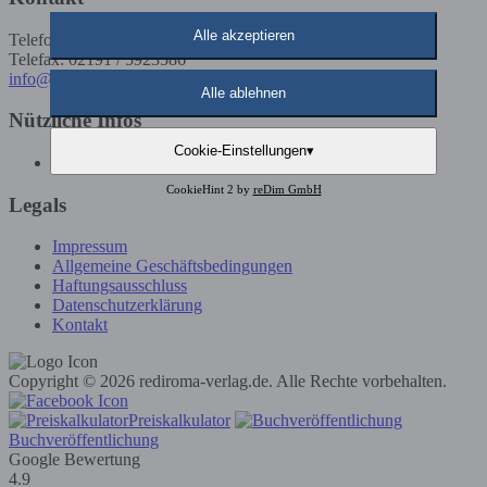
Alle akzeptieren
Telefon: 02191 / 5923585
Telefax: 02191 / 5923586
info@rediroma-verlag.de
Alle ablehnen
Nützliche Infos
Cookie-Einstellungen
▾
Günstige Buchveröffentlichung
CookieHint 2 by
reDim GmbH
Legals
Impressum
Allgemeine Geschäftsbedingungen
Haftungsausschluss
Datenschutzerklärung
Kontakt
Copyright © 2026 rediroma-verlag.de. Alle Rechte vorbehalten.
Preiskalkulator
Buchveröffentlichung
Google Bewertung
4.9