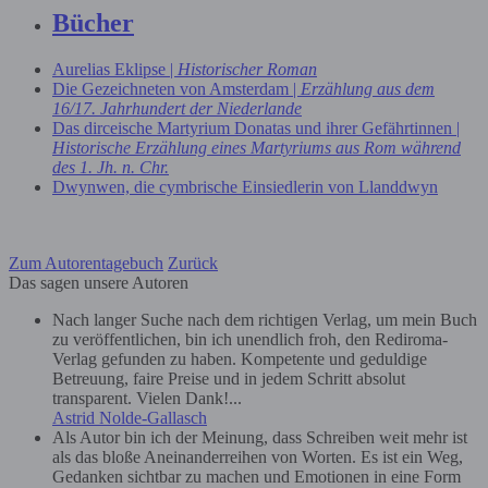
Bücher
Aurelias Eklipse |
Historischer Roman
Die Gezeichneten von Amsterdam |
Erzählung aus dem
16/17. Jahrhundert der Niederlande
Das dirceische Martyrium Donatas und ihrer Gefährtinnen |
Historische Erzählung eines Martyriums aus Rom während
des 1. Jh. n. Chr.
Dwynwen, die cymbrische Einsiedlerin von Llanddwyn
Zum Autorentagebuch
Zurück
Das sagen unsere Autoren
Nach langer Suche nach dem richtigen Verlag, um mein Buch
zu veröffentlichen, bin ich unendlich froh, den Rediroma-
Verlag gefunden zu haben. Kompetente und geduldige
Betreuung, faire Preise und in jedem Schritt absolut
transparent. Vielen Dank!...
Astrid Nolde-Gallasch
Als Autor bin ich der Meinung, dass Schreiben weit mehr ist
als das bloße Aneinanderreihen von Worten. Es ist ein Weg,
Gedanken sichtbar zu machen und Emotionen in eine Form