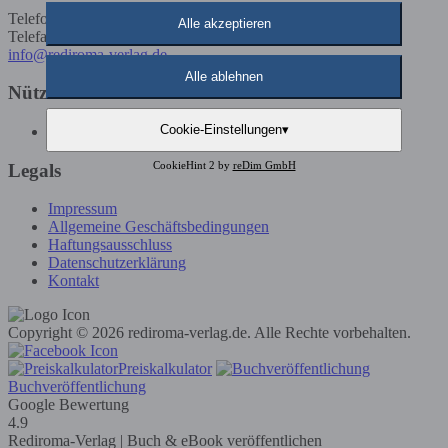
Telefon: 02191 / 5923585
Alle akzeptieren
Telefax: 02191 / 5923586
info@rediroma-verlag.de
Alle ablehnen
Nützliche Infos
Cookie-Einstellungen
▾
Günstige Buchveröffentlichung
CookieHint 2 by
reDim GmbH
Legals
Impressum
Allgemeine Geschäftsbedingungen
Haftungsausschluss
Datenschutzerklärung
Kontakt
Copyright © 2026 rediroma-verlag.de. Alle Rechte vorbehalten.
Preiskalkulator
Buchveröffentlichung
Google Bewertung
4.9
Rediroma-Verlag | Buch & eBook veröffentlichen