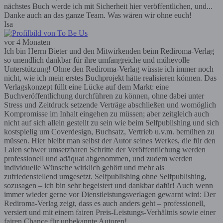
nächstes Buch werde ich mit Sicherheit hier veröffentlichen, und...
Danke auch an das ganze Team. Was wären wir ohne euch!
Isa
vor 4 Monaten
Ich bin Herrn Bieter und den Mitwirkenden beim Rediroma-Verlag
so unendlich dankbar für ihre umfangreiche und mühevolle
Unterstützung! Ohne den Rediroma-Verlag wüsste ich immer noch
nicht, wie ich mein erstes Buchprojekt hätte realisieren können. Das
Verlagskonzept füllt eine Lücke auf dem Markt: eine
Buchveröffentlichung durchführen zu können, ohne dabei unter
Stress und Zeitdruck setzende Verträge abschließen und womöglich
Kompromisse im Inhalt eingehen zu müssen; aber zeitgleich auch
nicht auf sich allein gestellt zu sein wie beim Selfpublishing und sich
kostspielig um Coverdesign, Buchsatz, Vertrieb u.v.m. bemühen zu
müssen. Hier bleibt man selbst der Autor seines Werkes, die für den
Laien schwer umsetzbaren Schritte der Veröffentlichung werden
professionell und adäquat abgenommen, und zudem werden
individuelle Wünsche wirklich gehört und mehr als
zufriedenstellend umgesetzt. Selfpublishing ohne Selfpublishing,
sozusagen – ich bin sehr begeistert und dankbar dafür! Auch wenn
immer wieder gerne vor Dienstleistungsverlagen gewarnt wird: Der
Rediroma-Verlag zeigt, dass es auch anders geht – professionell,
versiert und mit einem fairen Preis-Leistungs-Verhältnis sowie einer
fairen Chance für unbekannte Autoren!