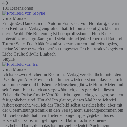
4.9
130 Rezensionen
vor 2 Monaten
Ein großes Danke an die Autorin Franziska von Homburg, die mir
den Rediroma-Verlag empfohlen hat! Ich bin absolut glücklich mit
dieser Wahl. Die Betreuung ist hochprofessionell. Herr Bieter
unterstützt mich großartig und steht mir bei jeder Frage mit Rat und
Tat zur Seite. Die Abläufe sind superstrukturiert und reibungslos,
meine Wünsche werden perfekt umgesetzt. Ich bin restlos begeistert!
Liebe Grüße Sibylle Limbach
Sibylle
vor 3 Monaten
Ich habe zwei Bücher im Rediroma Verlag veröffentlicht unter dem
Pseudonym Alex Frey. Ich bin immer wieder erstaunt, dass es noch
so kompetente und hilfsbereite Menschen gibt wie Herrn Bieter und
sein Team. Es ist auch außergewöhnlich, dass gerade in diesen
Zeiten die Preise für die Veröffentlichungen nicht gestiegen, sondern
fair geblieben sind. Hut ab! Ich glaube, dieses Mal habe ich viel
Arbeit gemacht, weil ich das Titelbild selbst gestaltet habe, aber mit
der Übermittlungstechnik in den Verlag nicht zurechtgekommen bin.
Mit viel Geduld hat Herr Bieter so lange Tipps gegeben, bis es
letztendlich selbst mir gelungen ist. Dafür nochmals meinen
herzlichen Dank, denn das hat mir viel bedeutet. Auch mein