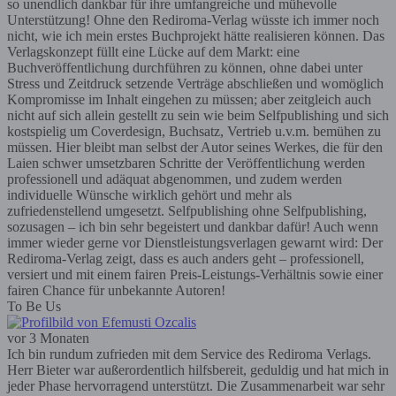
so unendlich dankbar für ihre umfangreiche und mühevolle
Unterstützung! Ohne den Rediroma-Verlag wüsste ich immer noch
nicht, wie ich mein erstes Buchprojekt hätte realisieren können. Das
Verlagskonzept füllt eine Lücke auf dem Markt: eine
Buchveröffentlichung durchführen zu können, ohne dabei unter
Stress und Zeitdruck setzende Verträge abschließen und womöglich
Kompromisse im Inhalt eingehen zu müssen; aber zeitgleich auch
nicht auf sich allein gestellt zu sein wie beim Selfpublishing und sich
kostspielig um Coverdesign, Buchsatz, Vertrieb u.v.m. bemühen zu
müssen. Hier bleibt man selbst der Autor seines Werkes, die für den
Laien schwer umsetzbaren Schritte der Veröffentlichung werden
professionell und adäquat abgenommen, und zudem werden
individuelle Wünsche wirklich gehört und mehr als
zufriedenstellend umgesetzt. Selfpublishing ohne Selfpublishing,
sozusagen – ich bin sehr begeistert und dankbar dafür! Auch wenn
immer wieder gerne vor Dienstleistungsverlagen gewarnt wird: Der
Rediroma-Verlag zeigt, dass es auch anders geht – professionell,
versiert und mit einem fairen Preis-Leistungs-Verhältnis sowie einer
fairen Chance für unbekannte Autoren!
To Be Us
vor 3 Monaten
Ich bin rundum zufrieden mit dem Service des Rediroma Verlags.
Herr Bieter war außerordentlich hilfsbereit, geduldig und hat mich in
jeder Phase hervorragend unterstützt. Die Zusammenarbeit war sehr