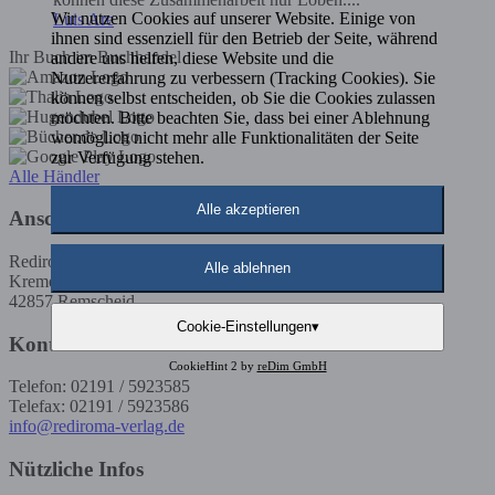
Wir nutzen Cookies auf unserer Website. Einige von
Luis Are
ihnen sind essenziell für den Betrieb der Seite, während
Ihr Buch im Buchhandel
andere uns helfen, diese Website und die
Nutzererfahrung zu verbessern (Tracking Cookies). Sie
können selbst entscheiden, ob Sie die Cookies zulassen
möchten. Bitte beachten Sie, dass bei einer Ablehnung
womöglich nicht mehr alle Funktionalitäten der Seite
zur Verfügung stehen.
Alle Händler
Alle akzeptieren
Anschrift
Rediroma-Verlag
Alle ablehnen
Kremenholler Str. 53
42857 Remscheid
Cookie-Einstellungen
▾
Kontakt
CookieHint 2 by
reDim GmbH
Telefon: 02191 / 5923585
Telefax: 02191 / 5923586
info@rediroma-verlag.de
Nützliche Infos