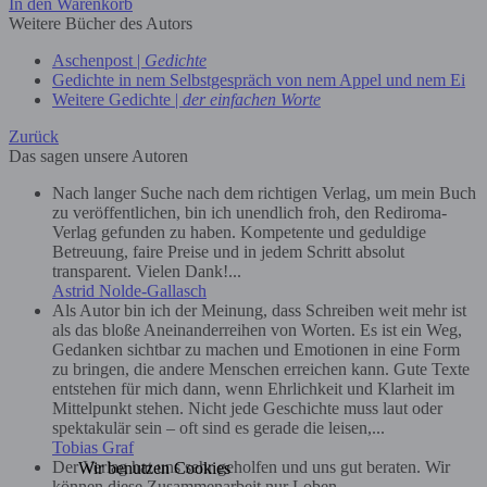
In den Warenkorb
Weitere Bücher des Autors
Aschenpost |
Gedichte
Gedichte in nem Selbstgespräch von nem Appel und nem Ei
Weitere Gedichte |
der einfachen Worte
Zurück
Das sagen unsere Autoren
Nach langer Suche nach dem richtigen Verlag, um mein Buch
zu veröffentlichen, bin ich unendlich froh, den Rediroma-
Verlag gefunden zu haben. Kompetente und geduldige
Betreuung, faire Preise und in jedem Schritt absolut
transparent. Vielen Dank!...
Astrid Nolde-Gallasch
Als Autor bin ich der Meinung, dass Schreiben weit mehr ist
als das bloße Aneinanderreihen von Worten. Es ist ein Weg,
Gedanken sichtbar zu machen und Emotionen in eine Form
zu bringen, die andere Menschen erreichen kann. Gute Texte
entstehen für mich dann, wenn Ehrlichkeit und Klarheit im
Mittelpunkt stehen. Nicht jede Geschichte muss laut oder
spektakulär sein – oft sind es gerade die leisen,...
Tobias Graf
Der Verlag hat uns sehr geholfen und uns gut beraten. Wir
Wir benutzen Cookies
können diese Zusammenarbeit nur Loben....