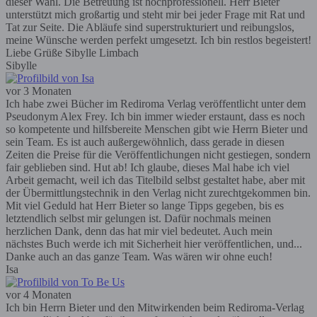
dieser Wahl. Die Betreuung ist hochprofessionell. Herr Bieter
unterstützt mich großartig und steht mir bei jeder Frage mit Rat und
Tat zur Seite. Die Abläufe sind superstrukturiert und reibungslos,
meine Wünsche werden perfekt umgesetzt. Ich bin restlos begeistert!
Liebe Grüße Sibylle Limbach
Sibylle
vor 3 Monaten
Ich habe zwei Bücher im Rediroma Verlag veröffentlicht unter dem
Pseudonym Alex Frey. Ich bin immer wieder erstaunt, dass es noch
so kompetente und hilfsbereite Menschen gibt wie Herrn Bieter und
sein Team. Es ist auch außergewöhnlich, dass gerade in diesen
Zeiten die Preise für die Veröffentlichungen nicht gestiegen, sondern
fair geblieben sind. Hut ab! Ich glaube, dieses Mal habe ich viel
Arbeit gemacht, weil ich das Titelbild selbst gestaltet habe, aber mit
der Übermittlungstechnik in den Verlag nicht zurechtgekommen bin.
Mit viel Geduld hat Herr Bieter so lange Tipps gegeben, bis es
letztendlich selbst mir gelungen ist. Dafür nochmals meinen
herzlichen Dank, denn das hat mir viel bedeutet. Auch mein
nächstes Buch werde ich mit Sicherheit hier veröffentlichen, und...
Danke auch an das ganze Team. Was wären wir ohne euch!
Isa
vor 4 Monaten
Ich bin Herrn Bieter und den Mitwirkenden beim Rediroma-Verlag