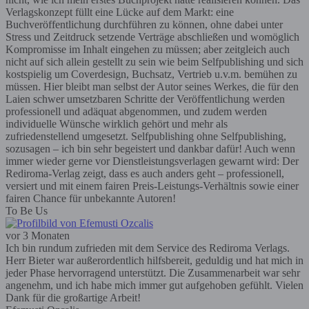
Verlagskonzept füllt eine Lücke auf dem Markt: eine
Buchveröffentlichung durchführen zu können, ohne dabei unter
Stress und Zeitdruck setzende Verträge abschließen und womöglich
Kompromisse im Inhalt eingehen zu müssen; aber zeitgleich auch
nicht auf sich allein gestellt zu sein wie beim Selfpublishing und sich
kostspielig um Coverdesign, Buchsatz, Vertrieb u.v.m. bemühen zu
müssen. Hier bleibt man selbst der Autor seines Werkes, die für den
Laien schwer umsetzbaren Schritte der Veröffentlichung werden
professionell und adäquat abgenommen, und zudem werden
individuelle Wünsche wirklich gehört und mehr als
zufriedenstellend umgesetzt. Selfpublishing ohne Selfpublishing,
sozusagen – ich bin sehr begeistert und dankbar dafür! Auch wenn
immer wieder gerne vor Dienstleistungsverlagen gewarnt wird: Der
Rediroma-Verlag zeigt, dass es auch anders geht – professionell,
versiert und mit einem fairen Preis-Leistungs-Verhältnis sowie einer
fairen Chance für unbekannte Autoren!
To Be Us
vor 3 Monaten
Ich bin rundum zufrieden mit dem Service des Rediroma Verlags.
Herr Bieter war außerordentlich hilfsbereit, geduldig und hat mich in
jeder Phase hervorragend unterstützt. Die Zusammenarbeit war sehr
angenehm, und ich habe mich immer gut aufgehoben gefühlt. Vielen
Dank für die großartige Arbeit!