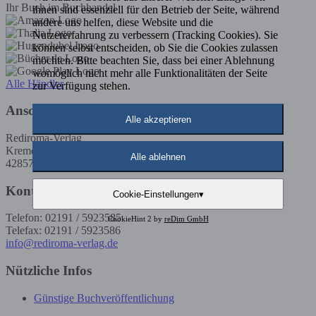
Ihr Buch im Buchhandel
ihnen sind essenziell für den Betrieb der Seite, während
andere uns helfen, diese Website und die
Nutzererfahrung zu verbessern (Tracking Cookies). Sie
können selbst entscheiden, ob Sie die Cookies zulassen
möchten. Bitte beachten Sie, dass bei einer Ablehnung
womöglich nicht mehr alle Funktionalitäten der Seite
Alle Händler
zur Verfügung stehen.
Anschrift
Alle akzeptieren
Rediroma-Verlag
Kremenholler Str. 53
Alle ablehnen
42857 Remscheid
Kontakt
Cookie-Einstellungen
▾
Telefon: 02191 / 5923585
CookieHint 2 by
reDim GmbH
Telefax: 02191 / 5923586
info@rediroma-verlag.de
Nützliche Infos
Günstige Buchveröffentlichung