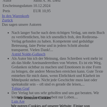
Autor
Samu A. M. Dietz
Erscheinungsdatum
10.12.2024
Preis
EUR
10,95
In den Warenkorb
Zurück
Das sagen unsere Autoren
Nach langer Suche nach dem richtigen Verlag, um mein Buch
zu veröffentlichen, bin ich unendlich froh, den Rediroma-
Verlag gefunden zu haben. Kompetente und geduldige
Betreuung, faire Preise und in jedem Schritt absolut
transparent. Vielen Dank!...
Astrid Nolde-Gallasch
Als Autor bin ich der Meinung, dass Schreiben weit mehr ist
als das bloße Aneinanderreihen von Worten. Es ist ein Weg,
Gedanken sichtbar zu machen und Emotionen in eine Form
zu bringen, die andere Menschen erreichen kann. Gute Texte
entstehen für mich dann, wenn Ehrlichkeit und Klarheit im
Mittelpunkt stehen. Nicht jede Geschichte muss laut oder
spektakulär sein – oft sind es gerade die leisen,...
Tobias Graf
Der Verlag hat uns sehr geholfen und uns gut beraten. Wir
können diese Zusammenarbeit nur Loben....
Wir benutzen Cookies
Luis Are
Wir nutzen Cookies auf unserer Website. Einige von