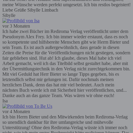
meine Wünsche werden perfekt umgesetzt. Ich bin restlos begeistert!
Liebe Grüße Sibylle Limbach
Sibylle
vor 3 Monaten
Ich habe zwei Bücher im Rediroma Verlag veröffentlicht unter dem
Pseudonym Alex Frey. Ich bin immer wieder erstaunt, dass es noch
so kompetente und hilfsbereite Menschen gibt wie Herrn Bieter und
sein Team. Es ist auch außergewöhnlich, dass gerade in diesen
Zeiten die Preise für die Veröffentlichungen nicht gestiegen, sondern
fair geblieben sind. Hut ab! Ich glaube, dieses Mal habe ich viel
Arbeit gemacht, weil ich das Titelbild selbst gestaltet habe, aber mit
der Übermittlungstechnik in den Verlag nicht zurechtgekommen bin.
Mit viel Geduld hat Herr Bieter so lange Tipps gegeben, bis es
letztendlich selbst mir gelungen ist. Dafür nochmals meinen
herzlichen Dank, denn das hat mir viel bedeutet. Auch mein
nächstes Buch werde ich mit Sicherheit hier veröffentlichen, und...
Danke auch an das ganze Team. Was wären wir ohne euch!
Isa
vor 4 Monaten
Ich bin Herrn Bieter und den Mitwirkenden beim Rediroma-Verlag
so unendlich dankbar für ihre umfangreiche und mühevolle
Unterstützung! Ohne den Rediroma-Verlag wüsste ich immer noch
nicht, wie ich mein erstes Buchprojekt hätte realisieren können. Das