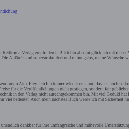
ntlichung
ediroma-Verlag empfohlen hat! Ich bin absolut glücklich mit dieser Wa
e. Die Abläufe sind superstrukturiert und reibungslos, meine Wünsche we
eudonym Alex Frey. Ich bin immer wieder erstaunt, dass es noch so ko
reise für die Veröffentlichungen nicht gestiegen, sondern fair geblieben
gstechnik in den Verlag nicht zurechtgekommen bin. Mit viel Geduld hat H
ir viel bedeutet. Auch mein nächstes Buch werde ich mit Sicherheit h
 unendlich dankbar für ihre umfangreiche und mühevolle Unterstützun