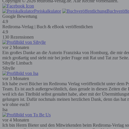
Copyright © 2026 rediroma-verlag.de. Alle Rechte vorbehalten.
Preiskalkulator
Buchveröffe
Google Bewertung
4.9
Rediroma-Verlag | Buch & eBook veröffentlichen
4.9
130 Rezensionen
vor 2 Monaten
Ein großes Danke an die Autorin Franziska von Homburg, die mir den R
mich großartig und steht mir bei jeder Frage mit Rat und Tat zur Seit
Sibylle Limbach
Sibylle
vor 3 Monaten
Ich habe zwei Bücher im Rediroma Verlag veröffentlicht unter dem Ps
Team. Es ist auch außergewöhnlich, dass gerade in diesen Zeiten die P
weil ich das Titelbild selbst gestaltet habe, aber mit der Übermittlun
gelungen ist. Dafür nochmals meinen herzlichen Dank, denn das hat m
wir ohne euch!
Isa
vor 4 Monaten
Ich bin Herrn Bieter und den Mitwirkenden beim Rediroma-Verlag so