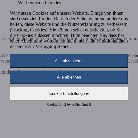
Wir benutzen Cookies
Wir nutzen Cookies auf unserer Website. Einige von ihnen
sind essenziell für den Betrieb der Seite, während andere uns
helfen, diese Website und die Nutzererfahrung zu verbessern
(Tracking Cookies). Sie können selbst entscheiden, ob Sie
die Cookies zulassen möchten. Bitte beachten Sie, dass bei
 veröffentlichen, bin ich unendlich froh, den Rediroma-Verlag gefund
einer Ablehnung womöglich nicht mehr alle Funktionalitäten
der Seite zur Verfügung stehen.
ls das bloße Aneinanderreihen von Worten. Es ist ein Weg, Gedanken s
nn Ehrlichkeit und Klarheit im Mittelpunkt stehen. Nicht jede Geschich
Alle akzeptieren
nen diese Zusammenarbeit nur Loben....
Alle ablehnen
Cookie-Einstellungen
▾
CookieHint 2 by
reDim GmbH