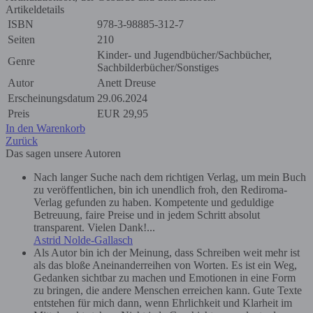
Artikeldetails
ISBN
978-3-98885-312-7
Seiten
210
Kinder- und Jugendbücher/Sachbücher,
Genre
Sachbilderbücher/Sonstiges
Autor
Anett Dreuse
Erscheinungsdatum
29.06.2024
Preis
EUR
29,95
In den Warenkorb
Zurück
Das sagen unsere Autoren
Nach langer Suche nach dem richtigen Verlag, um mein Buch
zu veröffentlichen, bin ich unendlich froh, den Rediroma-
Verlag gefunden zu haben. Kompetente und geduldige
Betreuung, faire Preise und in jedem Schritt absolut
transparent. Vielen Dank!...
Astrid Nolde-Gallasch
Als Autor bin ich der Meinung, dass Schreiben weit mehr ist
als das bloße Aneinanderreihen von Worten. Es ist ein Weg,
Gedanken sichtbar zu machen und Emotionen in eine Form
zu bringen, die andere Menschen erreichen kann. Gute Texte
entstehen für mich dann, wenn Ehrlichkeit und Klarheit im