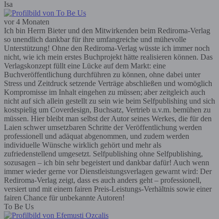
Isa
vor 4 Monaten
Ich bin Herrn Bieter und den Mitwirkenden beim Rediroma-Verlag
so unendlich dankbar für ihre umfangreiche und mühevolle
Unterstützung! Ohne den Rediroma-Verlag wüsste ich immer noch
nicht, wie ich mein erstes Buchprojekt hätte realisieren können. Das
Verlagskonzept füllt eine Lücke auf dem Markt: eine
Buchveröffentlichung durchführen zu können, ohne dabei unter
Stress und Zeitdruck setzende Verträge abschließen und womöglich
Kompromisse im Inhalt eingehen zu müssen; aber zeitgleich auch
nicht auf sich allein gestellt zu sein wie beim Selfpublishing und sich
kostspielig um Coverdesign, Buchsatz, Vertrieb u.v.m. bemühen zu
müssen. Hier bleibt man selbst der Autor seines Werkes, die für den
Laien schwer umsetzbaren Schritte der Veröffentlichung werden
professionell und adäquat abgenommen, und zudem werden
individuelle Wünsche wirklich gehört und mehr als
zufriedenstellend umgesetzt. Selfpublishing ohne Selfpublishing,
sozusagen – ich bin sehr begeistert und dankbar dafür! Auch wenn
immer wieder gerne vor Dienstleistungsverlagen gewarnt wird: Der
Rediroma-Verlag zeigt, dass es auch anders geht – professionell,
versiert und mit einem fairen Preis-Leistungs-Verhältnis sowie einer
fairen Chance für unbekannte Autoren!
To Be Us