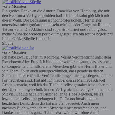
vor 2 Monaten
Ein großes Danke an die Autorin Franziska von Homburg, die mir
den Rediroma-Verlag empfohlen hat! Ich bin absolut glücklich mit
dieser Wahl. Die Betreuung ist hochprofessionell. Herr Bieter
unterstützt mich großartig und steht mir bei jeder Frage mit Rat und
Tat zur Seite. Die Abläufe sind superstrukturiert und reibungslos,
meine Wünsche werden perfekt umgesetzt. Ich bin restlos begeistert!
Liebe Grüße Sibylle Limbach
Sibylle
vor 3 Monaten
Ich habe zwei Bücher im Rediroma Verlag veröffentlicht unter dem
Pseudonym Alex Frey. Ich bin immer wieder erstaunt, dass es noch
so kompetente und hilfsbereite Menschen gibt wie Herrn Bieter und
sein Team. Es ist auch außergewöhnlich, dass gerade in diesen
Zeiten die Preise für die Veröffentlichungen nicht gestiegen, sondern
fair geblieben sind. Hut ab! Ich glaube, dieses Mal habe ich viel
Arbeit gemacht, weil ich das Titelbild selbst gestaltet habe, aber mit
der Übermittlungstechnik in den Verlag nicht zurechtgekommen bin.
Mit viel Geduld hat Herr Bieter so lange Tipps gegeben, bis es
letztendlich selbst mir gelungen ist. Dafür nochmals meinen
herzlichen Dank, denn das hat mir viel bedeutet. Auch mein
nächstes Buch werde ich mit Sicherheit hier veröffentlichen, und...
Danke auch an das ganze Team. Was wären wir ohne euch!