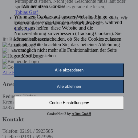
Mittelpunkt stehen. Nicht jede Geschichte muss laut oder
Wir benutzen Cookies
spektakulär sein – oft sind es gerade die leisen,...
Tobias Graf
Wir nutzen Cookies auf unserer Website. Einige von
Der Verlag hat uns sehr geholfen und uns gut beraten. Wir
ihnen sind essenziell für den Betrieb der Seite, während
können diese Zusammenarbeit nur Loben....
andere uns helfen, diese Website und die
Luis Are
Nutzererfahrung zu verbessern (Tracking Cookies). Sie
können selbst entscheiden, ob Sie die Cookies zulassen
Ihr Buch im Buchhandel
möchten. Bitte beachten Sie, dass bei einer Ablehnung
womöglich nicht mehr alle Funktionalitäten der Seite
zur Verfügung stehen.
Alle akzeptieren
Alle Händler
Anschrift
Alle ablehnen
Rediroma-Verlag
Kremenholler Str. 53
Cookie-Einstellungen
▾
42857 Remscheid
CookieHint 2 by
reDim GmbH
Kontakt
Telefon: 02191 / 5923585
Telefax: 02191 / 5923586