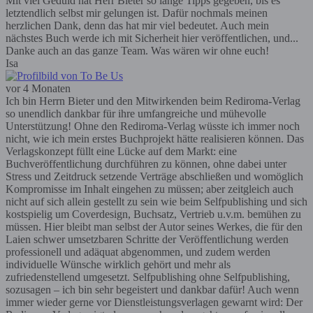
Mit viel Geduld hat Herr Bieter so lange Tipps gegeben, bis es
letztendlich selbst mir gelungen ist. Dafür nochmals meinen
herzlichen Dank, denn das hat mir viel bedeutet. Auch mein
nächstes Buch werde ich mit Sicherheit hier veröffentlichen, und...
Danke auch an das ganze Team. Was wären wir ohne euch!
Isa
vor 4 Monaten
Ich bin Herrn Bieter und den Mitwirkenden beim Rediroma-Verlag
so unendlich dankbar für ihre umfangreiche und mühevolle
Unterstützung! Ohne den Rediroma-Verlag wüsste ich immer noch
nicht, wie ich mein erstes Buchprojekt hätte realisieren können. Das
Verlagskonzept füllt eine Lücke auf dem Markt: eine
Buchveröffentlichung durchführen zu können, ohne dabei unter
Stress und Zeitdruck setzende Verträge abschließen und womöglich
Kompromisse im Inhalt eingehen zu müssen; aber zeitgleich auch
nicht auf sich allein gestellt zu sein wie beim Selfpublishing und sich
kostspielig um Coverdesign, Buchsatz, Vertrieb u.v.m. bemühen zu
müssen. Hier bleibt man selbst der Autor seines Werkes, die für den
Laien schwer umsetzbaren Schritte der Veröffentlichung werden
professionell und adäquat abgenommen, und zudem werden
individuelle Wünsche wirklich gehört und mehr als
zufriedenstellend umgesetzt. Selfpublishing ohne Selfpublishing,
sozusagen – ich bin sehr begeistert und dankbar dafür! Auch wenn
immer wieder gerne vor Dienstleistungsverlagen gewarnt wird: Der