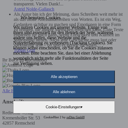
transparent. Vielen Dank!...
Astrid Nolde-Gallasch
Als Autor bin ich der Meinung, dass Schreiben weit mehr ist
Wir benutzen Cookies
als das bloße Aneinanderreihen von Worten. Es ist ein Weg,
Gedanken sichtbar zu machen und Emotionen in eine Form
Wir nutzen Cookies auf unserer Website. Einige von
zu bringen, die andere Menschen erreichen kann. Gute Texte
ihnen sind essenziell für den Betrieb der Seite, während
entstehen für mich dann, wenn Ehrlichkeit und Klarheit im
andere uns helfen, diese Website und die
Mittelpunkt stehen. Nicht jede Geschichte muss laut oder
Nutzererfahrung zu verbessern (Tracking Cookies). Sie
spektakulär sein – oft sind es gerade die leisen,...
können selbst entscheiden, ob Sie die Cookies zulassen
Tobias Graf
möchten. Bitte beachten Sie, dass bei einer Ablehnung
womöglich nicht mehr alle Funktionalitäten der Seite
Ihr Buch im Buchhandel
zur Verfügung stehen.
Alle akzeptieren
Alle Händler
Alle ablehnen
Anschrift
Cookie-Einstellungen
▾
Rediroma-Verlag
CookieHint 2 by
reDim GmbH
Kremenholler Str. 53
42857 Remscheid