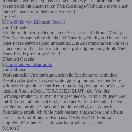
Rediroma-Verlag zeigt, dass es auch anders geht – professionell,
versiert und mit einem fairen Preis-Leistungs-Verhältnis sowie einer
fairen Chance für unbekannte Autoren!
To Be Us
vor 3 Monaten
Ich bin rundum zufrieden mit dem Service des Rediroma Verlags.
Herr Bieter war außerordentlich hilfsbereit, geduldig und hat mich in
jeder Phase hervorragend unterstützt. Die Zusammenarbeit war sehr
angenehm, und ich habe mich immer gut aufgehoben gefühlt. Vielen
Dank für die großartige Arbeit!
Efemusti Ozcalis
vor 3 Monaten
Professionelle Unterstützung, schnelle Bearbeitung, geduldige
Beantwortung aller Fragen, kostengünstig und von meiner Seite
wärmste Empfehlung: Der Rediroma-Verlag war auf dem Weg zu
meinem Roman-Debut "DRACHENBLUT oder Von der
Schwiegermutter wird man nicht geschieden, Band I" zu jeder Zeit
mit Rat und Tat unterstützend an meiner Seite. Alle Unklarheiten
wurden mit großer Ruhe und Geduld beseitigt, auf Wunsch
Ratschläge erteilt. Ich fühle mich bestens aufgehoben und arbeite
bereits an Band II meines Romans. MEIN FAZIT: Sehr zu
empfehlen! Trauen Sie sich, was kann schon passieren?
Marion F.