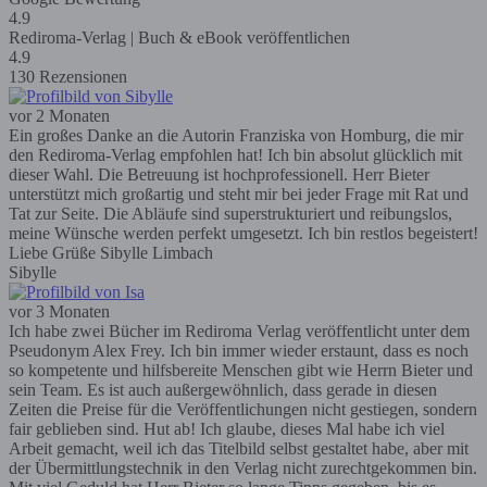
4.9
Rediroma-Verlag | Buch & eBook veröffentlichen
4.9
130 Rezensionen
vor 2 Monaten
Ein großes Danke an die Autorin Franziska von Homburg, die mir
den Rediroma-Verlag empfohlen hat! Ich bin absolut glücklich mit
dieser Wahl. Die Betreuung ist hochprofessionell. Herr Bieter
unterstützt mich großartig und steht mir bei jeder Frage mit Rat und
Tat zur Seite. Die Abläufe sind superstrukturiert und reibungslos,
meine Wünsche werden perfekt umgesetzt. Ich bin restlos begeistert!
Liebe Grüße Sibylle Limbach
Sibylle
vor 3 Monaten
Ich habe zwei Bücher im Rediroma Verlag veröffentlicht unter dem
Pseudonym Alex Frey. Ich bin immer wieder erstaunt, dass es noch
so kompetente und hilfsbereite Menschen gibt wie Herrn Bieter und
sein Team. Es ist auch außergewöhnlich, dass gerade in diesen
Zeiten die Preise für die Veröffentlichungen nicht gestiegen, sondern
fair geblieben sind. Hut ab! Ich glaube, dieses Mal habe ich viel
Arbeit gemacht, weil ich das Titelbild selbst gestaltet habe, aber mit
der Übermittlungstechnik in den Verlag nicht zurechtgekommen bin.