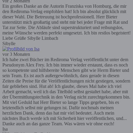
vor 2 Monaten
Ein großes Danke an die Autorin Franziska von Homburg, die mir
den Rediroma-Verlag empfohlen hat! Ich bin absolut glücklich mit
dieser Wahl. Die Betreuung ist hochprofessionell. Herr Bieter
unterstützt mich großartig und steht mir bei jeder Frage mit Rat und
Tat zur Seite. Die Abläufe sind superstrukturiert und reibungslos,
meine Wünsche werden perfekt umgesetzt. Ich bin restlos begeistert!
Liebe Grüße Sibylle Limbach
Sibylle
vor 3 Monaten
Ich habe zwei Bücher im Rediroma Verlag veröffentlicht unter dem
Pseudonym Alex Frey. Ich bin immer wieder erstaunt, dass es noch
so kompetente und hilfsbereite Menschen gibt wie Herrn Bieter und
sein Team. Es ist auch außergewöhnlich, dass gerade in diesen
Zeiten die Preise für die Veröffentlichungen nicht gestiegen, sondern
fair geblieben sind. Hut ab! Ich glaube, dieses Mal habe ich viel
Arbeit gemacht, weil ich das Titelbild selbst gestaltet habe, aber mit
der Übermittlungstechnik in den Verlag nicht zurechtgekommen bin.
Mit viel Geduld hat Herr Bieter so lange Tipps gegeben, bis es
letztendlich selbst mir gelungen ist. Dafür nochmals meinen
herzlichen Dank, denn das hat mir viel bedeutet. Auch mein
nächstes Buch werde ich mit Sicherheit hier veröffentlichen, und...
Danke auch an das ganze Team. Was wären wir ohne euch!
Isa