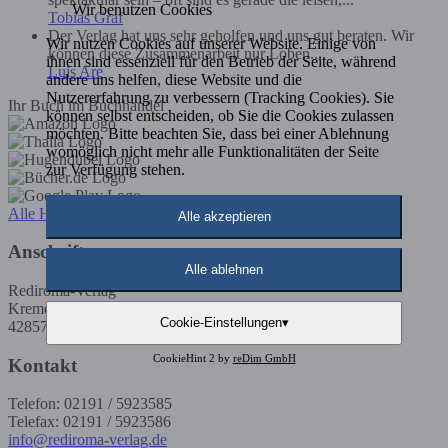
Wir benutzen Cookies
Tobias Graf
Der Verlag hat uns sehr geholfen und uns gut beraten. Wir
Wir nutzen Cookies auf unserer Website. Einige von
können diese Zusammenarbeit nur Loben....
ihnen sind essenziell für den Betrieb der Seite, während
Luis Are
andere uns helfen, diese Website und die
Nutzererfahrung zu verbessern (Tracking Cookies). Sie
Ihr Buch im Buchhandel
können selbst entscheiden, ob Sie die Cookies zulassen
möchten. Bitte beachten Sie, dass bei einer Ablehnung
womöglich nicht mehr alle Funktionalitäten der Seite
zur Verfügung stehen.
Alle Händler
Alle akzeptieren
Anschrift
Alle ablehnen
Rediroma-Verlag
Kremenholler Str. 53
Cookie-Einstellungen
▾
42857 Remscheid
CookieHint 2 by
reDim GmbH
Kontakt
Telefon: 02191 / 5923585
Telefax: 02191 / 5923586
info@rediroma-verlag.de