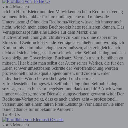
vor 4 Monaten
Ich bin Herrn Bieter und den Mitwirkenden beim Rediroma-Verlag
so unendlich dankbar für ihre umfangreiche und mühevolle
Unterstützung! Ohne den Rediroma-Verlag wüsste ich immer noch
nicht, wie ich mein erstes Buchprojekt hätte realisieren können. Das
Verlagskonzept füllt eine Lücke auf dem Markt: eine
Buchveröffentlichung durchführen zu können, ohne dabei unter
Stress und Zeitdruck setzende Verträge abschließen und womöglich
Kompromisse im Inhalt eingehen zu müssen; aber zeitgleich auch
nicht auf sich allein gestellt zu sein wie beim Selfpublishing und sich
kostspielig um Coverdesign, Buchsatz, Vertrieb u.v.m. bemühen zu
müssen. Hier bleibt man selbst der Autor seines Werkes, die für den
Laien schwer umsetzbaren Schritte der Veröffentlichung werden
professionell und adäquat abgenommen, und zudem werden
individuelle Wünsche wirklich gehört und mehr als
zufriedenstellend umgesetzt. Selfpublishing ohne Selfpublishing,
sozusagen – ich bin sehr begeistert und dankbar dafür! Auch wenn
immer wieder gerne vor Dienstleistungsverlagen gewarnt wird: Der
Rediroma-Verlag zeigt, dass es auch anders geht – professionell,
versiert und mit einem fairen Preis-Leistungs-Verhältnis sowie einer
fairen Chance für unbekannte Autoren!
To Be Us
vor 3 Monaten