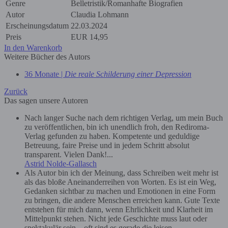
Genre
Belletristik/Romanhafte Biografien
Autor
Claudia Lohmann
Erscheinungsdatum
22.03.2024
Preis
EUR
14,95
In den Warenkorb
Weitere Bücher des Autors
36 Monate |
Die reale Schilderung einer Depression
Zurück
Das sagen unsere Autoren
Nach langer Suche nach dem richtigen Verlag, um mein Buch
zu veröffentlichen, bin ich unendlich froh, den Rediroma-
Verlag gefunden zu haben. Kompetente und geduldige
Betreuung, faire Preise und in jedem Schritt absolut
transparent. Vielen Dank!...
Astrid Nolde-Gallasch
Als Autor bin ich der Meinung, dass Schreiben weit mehr ist
als das bloße Aneinanderreihen von Worten. Es ist ein Weg,
Gedanken sichtbar zu machen und Emotionen in eine Form
zu bringen, die andere Menschen erreichen kann. Gute Texte
entstehen für mich dann, wenn Ehrlichkeit und Klarheit im
Mittelpunkt stehen. Nicht jede Geschichte muss laut oder
spektakulär sein – oft sind es gerade die leisen,...