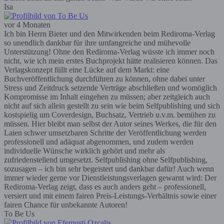
Isa
vor 4 Monaten
Ich bin Herrn Bieter und den Mitwirkenden beim Rediroma-Verlag
so unendlich dankbar für ihre umfangreiche und mühevolle
Unterstützung! Ohne den Rediroma-Verlag wüsste ich immer noch
nicht, wie ich mein erstes Buchprojekt hätte realisieren können. Das
Verlagskonzept füllt eine Lücke auf dem Markt: eine
Buchveröffentlichung durchführen zu können, ohne dabei unter
Stress und Zeitdruck setzende Verträge abschließen und womöglich
Kompromisse im Inhalt eingehen zu müssen; aber zeitgleich auch
nicht auf sich allein gestellt zu sein wie beim Selfpublishing und sich
kostspielig um Coverdesign, Buchsatz, Vertrieb u.v.m. bemühen zu
müssen. Hier bleibt man selbst der Autor seines Werkes, die für den
Laien schwer umsetzbaren Schritte der Veröffentlichung werden
professionell und adäquat abgenommen, und zudem werden
individuelle Wünsche wirklich gehört und mehr als
zufriedenstellend umgesetzt. Selfpublishing ohne Selfpublishing,
sozusagen – ich bin sehr begeistert und dankbar dafür! Auch wenn
immer wieder gerne vor Dienstleistungsverlagen gewarnt wird: Der
Rediroma-Verlag zeigt, dass es auch anders geht – professionell,
versiert und mit einem fairen Preis-Leistungs-Verhältnis sowie einer
fairen Chance für unbekannte Autoren!
To Be Us