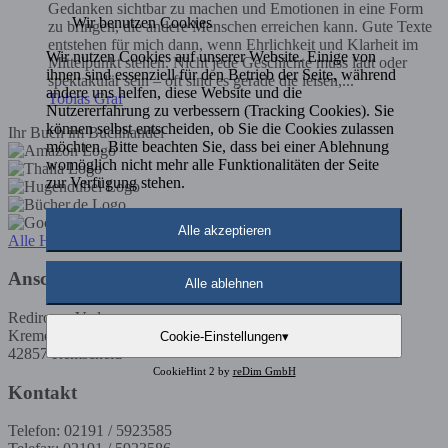
Gedanken sichtbar zu machen und Emotionen in eine Form
Wir benutzen Cookies
zu bringen, die andere Menschen erreichen kann. Gute Texte
entstehen für mich dann, wenn Ehrlichkeit und Klarheit im
Wir nutzen Cookies auf unserer Website. Einige von
Mittelpunkt stehen. Nicht jede Geschichte muss laut oder
ihnen sind essenziell für den Betrieb der Seite, während
spektakulär sein – oft sind es gerade die leisen,...
andere uns helfen, diese Website und die
Tobias Graf
Nutzererfahrung zu verbessern (Tracking Cookies). Sie
können selbst entscheiden, ob Sie die Cookies zulassen
Ihr Buch im Buchhandel
möchten. Bitte beachten Sie, dass bei einer Ablehnung
womöglich nicht mehr alle Funktionalitäten der Seite
zur Verfügung stehen.
Alle akzeptieren
Alle Händler
Anschrift
Alle ablehnen
Rediroma-Verlag
Kremenholler Str. 53
Cookie-Einstellungen
▾
42857 Remscheid
CookieHint 2 by
reDim GmbH
Kontakt
Telefon: 02191 / 5923585