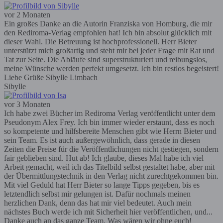
vor 2 Monaten
Ein großes Danke an die Autorin Franziska von Homburg, die mir
den Rediroma-Verlag empfohlen hat! Ich bin absolut glücklich mit
dieser Wahl. Die Betreuung ist hochprofessionell. Herr Bieter
unterstützt mich großartig und steht mir bei jeder Frage mit Rat und
Tat zur Seite. Die Abläufe sind superstrukturiert und reibungslos,
meine Wünsche werden perfekt umgesetzt. Ich bin restlos begeistert!
Liebe Grüße Sibylle Limbach
Sibylle
vor 3 Monaten
Ich habe zwei Bücher im Rediroma Verlag veröffentlicht unter dem
Pseudonym Alex Frey. Ich bin immer wieder erstaunt, dass es noch
so kompetente und hilfsbereite Menschen gibt wie Herrn Bieter und
sein Team. Es ist auch außergewöhnlich, dass gerade in diesen
Zeiten die Preise für die Veröffentlichungen nicht gestiegen, sondern
fair geblieben sind. Hut ab! Ich glaube, dieses Mal habe ich viel
Arbeit gemacht, weil ich das Titelbild selbst gestaltet habe, aber mit
der Übermittlungstechnik in den Verlag nicht zurechtgekommen bin.
Mit viel Geduld hat Herr Bieter so lange Tipps gegeben, bis es
letztendlich selbst mir gelungen ist. Dafür nochmals meinen
herzlichen Dank, denn das hat mir viel bedeutet. Auch mein
nächstes Buch werde ich mit Sicherheit hier veröffentlichen, und...
Danke auch an das ganze Team. Was wären wir ohne euch!