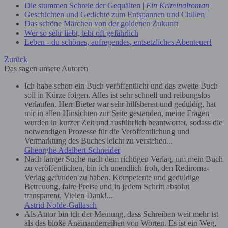
Die stummen Schreie der Gequälten |
Ein Kriminalroman
Geschichten und Gedichte zum Entspannen und Chillen
Das schöne Märchen von der goldenen Zukunft
Wer so sehr liebt, lebt oft gefährlich
Leben - du schönes, aufregendes, entsetzliches Abenteuer!
Zurück
Das sagen unsere Autoren
Ich habe schon ein Buch veröffentlicht und das zweite Buch
soll in Kürze folgen. Alles ist sehr schnell und reibungslos
verlaufen. Herr Bieter war sehr hilfsbereit und geduldig, hat
mir in allen Hinsichten zur Seite gestanden, meine Fragen
wurden in kurzer Zeit und ausführlich beantwortet, sodass die
notwendigen Prozesse für die Veröffentlichung und
Vermarktung des Buches leicht zu verstehen...
Gheorghe Adalbert Schneider
Nach langer Suche nach dem richtigen Verlag, um mein Buch
zu veröffentlichen, bin ich unendlich froh, den Rediroma-
Verlag gefunden zu haben. Kompetente und geduldige
Betreuung, faire Preise und in jedem Schritt absolut
transparent. Vielen Dank!...
Astrid Nolde-Gallasch
Als Autor bin ich der Meinung, dass Schreiben weit mehr ist
als das bloße Aneinanderreihen von Worten. Es ist ein Weg,