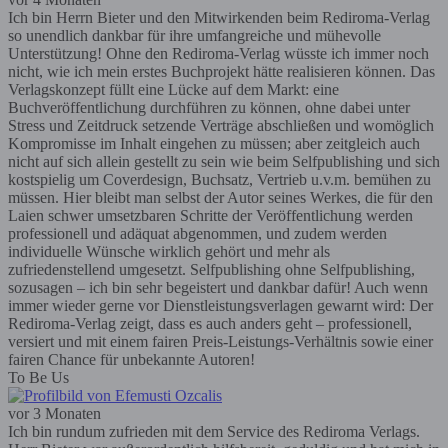
Ich bin Herrn Bieter und den Mitwirkenden beim Rediroma-Verlag
so unendlich dankbar für ihre umfangreiche und mühevolle
Unterstützung! Ohne den Rediroma-Verlag wüsste ich immer noch
nicht, wie ich mein erstes Buchprojekt hätte realisieren können. Das
Verlagskonzept füllt eine Lücke auf dem Markt: eine
Buchveröffentlichung durchführen zu können, ohne dabei unter
Stress und Zeitdruck setzende Verträge abschließen und womöglich
Kompromisse im Inhalt eingehen zu müssen; aber zeitgleich auch
nicht auf sich allein gestellt zu sein wie beim Selfpublishing und sich
kostspielig um Coverdesign, Buchsatz, Vertrieb u.v.m. bemühen zu
müssen. Hier bleibt man selbst der Autor seines Werkes, die für den
Laien schwer umsetzbaren Schritte der Veröffentlichung werden
professionell und adäquat abgenommen, und zudem werden
individuelle Wünsche wirklich gehört und mehr als
zufriedenstellend umgesetzt. Selfpublishing ohne Selfpublishing,
sozusagen – ich bin sehr begeistert und dankbar dafür! Auch wenn
immer wieder gerne vor Dienstleistungsverlagen gewarnt wird: Der
Rediroma-Verlag zeigt, dass es auch anders geht – professionell,
versiert und mit einem fairen Preis-Leistungs-Verhältnis sowie einer
fairen Chance für unbekannte Autoren!
To Be Us
vor 3 Monaten
Ich bin rundum zufrieden mit dem Service des Rediroma Verlags.