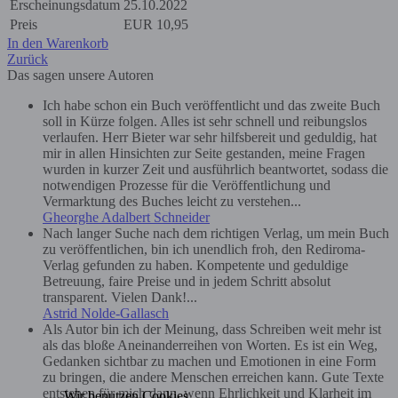
Erscheinungsdatum
25.10.2022
Preis
EUR
10,95
In den Warenkorb
Zurück
Das sagen unsere Autoren
Ich habe schon ein Buch veröffentlicht und das zweite Buch
soll in Kürze folgen. Alles ist sehr schnell und reibungslos
verlaufen. Herr Bieter war sehr hilfsbereit und geduldig, hat
mir in allen Hinsichten zur Seite gestanden, meine Fragen
wurden in kurzer Zeit und ausführlich beantwortet, sodass die
notwendigen Prozesse für die Veröffentlichung und
Vermarktung des Buches leicht zu verstehen...
Gheorghe Adalbert Schneider
Nach langer Suche nach dem richtigen Verlag, um mein Buch
zu veröffentlichen, bin ich unendlich froh, den Rediroma-
Verlag gefunden zu haben. Kompetente und geduldige
Betreuung, faire Preise und in jedem Schritt absolut
transparent. Vielen Dank!...
Astrid Nolde-Gallasch
Als Autor bin ich der Meinung, dass Schreiben weit mehr ist
als das bloße Aneinanderreihen von Worten. Es ist ein Weg,
Gedanken sichtbar zu machen und Emotionen in eine Form
zu bringen, die andere Menschen erreichen kann. Gute Texte
entstehen für mich dann, wenn Ehrlichkeit und Klarheit im
Wir benutzen Cookies