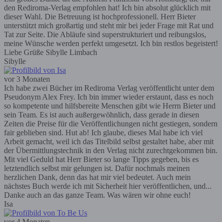
den Rediroma-Verlag empfohlen hat! Ich bin absolut glücklich mit
dieser Wahl. Die Betreuung ist hochprofessionell. Herr Bieter
unterstützt mich großartig und steht mir bei jeder Frage mit Rat und
Tat zur Seite. Die Abläufe sind superstrukturiert und reibungslos,
meine Wünsche werden perfekt umgesetzt. Ich bin restlos begeistert!
Liebe Grüße Sibylle Limbach
Sibylle
vor 3 Monaten
Ich habe zwei Bücher im Rediroma Verlag veröffentlicht unter dem
Pseudonym Alex Frey. Ich bin immer wieder erstaunt, dass es noch
so kompetente und hilfsbereite Menschen gibt wie Herrn Bieter und
sein Team. Es ist auch außergewöhnlich, dass gerade in diesen
Zeiten die Preise für die Veröffentlichungen nicht gestiegen, sondern
fair geblieben sind. Hut ab! Ich glaube, dieses Mal habe ich viel
Arbeit gemacht, weil ich das Titelbild selbst gestaltet habe, aber mit
der Übermittlungstechnik in den Verlag nicht zurechtgekommen bin.
Mit viel Geduld hat Herr Bieter so lange Tipps gegeben, bis es
letztendlich selbst mir gelungen ist. Dafür nochmals meinen
herzlichen Dank, denn das hat mir viel bedeutet. Auch mein
nächstes Buch werde ich mit Sicherheit hier veröffentlichen, und...
Danke auch an das ganze Team. Was wären wir ohne euch!
Isa
vor 4 Monaten