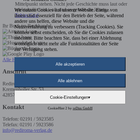
Mittelpunkt stehen. Nicht jede Geschichte muss laut oder
spektakulär sein – oft sind es gerade die leisen,...
Wir nutzen Cookies auf unserer Website. Einige von
Tobias Graf
ihnen sind essenziell für den Betrieb der Seite, während
andere uns helfen, diese Website und die
Ihr Buch im Buchhandel
Nutzererfahrung zu verbessern (Tracking Cookies). Sie
können selbst entscheiden, ob Sie die Cookies zulassen
möchten. Bitte beachten Sie, dass bei einer Ablehnung
womöglich nicht mehr alle Funktionalitäten der Seite
zur Verfügung stehen.
Alle Händler
Alle akzeptieren
Anschrift
Alle ablehnen
Rediroma-Verlag
Kremenholler Str. 53
42857 Remscheid
Cookie-Einstellungen
▾
Kontakt
CookieHint 2 by
reDim GmbH
Telefon: 02191 / 5923585
Telefax: 02191 / 5923586
info@rediroma-verlag.de