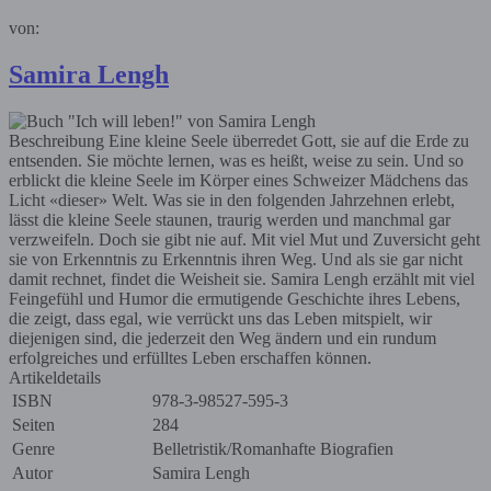
von:
Samira Lengh
Beschreibung
Eine kleine Seele überredet Gott, sie auf die Erde zu
entsenden. Sie möchte lernen, was es heißt, weise zu sein. Und so
erblickt die kleine Seele im Körper eines Schweizer Mädchens das
Licht «dieser» Welt. Was sie in den folgenden Jahrzehnen erlebt,
lässt die kleine Seele staunen, traurig werden und manchmal gar
verzweifeln. Doch sie gibt nie auf. Mit viel Mut und Zuversicht geht
sie von Erkenntnis zu Erkenntnis ihren Weg. Und als sie gar nicht
damit rechnet, findet die Weisheit sie. Samira Lengh erzählt mit viel
Feingefühl und Humor die ermutigende Geschichte ihres Lebens,
die zeigt, dass egal, wie verrückt uns das Leben mitspielt, wir
diejenigen sind, die jederzeit den Weg ändern und ein rundum
erfolgreiches und erfülltes Leben erschaffen können.
Artikeldetails
ISBN
978-3-98527-595-3
Seiten
284
Genre
Belletristik/Romanhafte Biografien
Autor
Samira Lengh