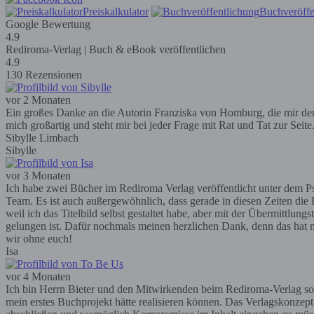
Preiskalkulator
Buchveröffe
Google Bewertung
4.9
Rediroma-Verlag | Buch & eBook veröffentlichen
4.9
130 Rezensionen
vor 2 Monaten
Ein großes Danke an die Autorin Franziska von Homburg, die mir den R
mich großartig und steht mir bei jeder Frage mit Rat und Tat zur Seit
Sibylle Limbach
Sibylle
vor 3 Monaten
Ich habe zwei Bücher im Rediroma Verlag veröffentlicht unter dem Ps
Team. Es ist auch außergewöhnlich, dass gerade in diesen Zeiten die P
weil ich das Titelbild selbst gestaltet habe, aber mit der Übermittlun
gelungen ist. Dafür nochmals meinen herzlichen Dank, denn das hat m
wir ohne euch!
Isa
vor 4 Monaten
Ich bin Herrn Bieter und den Mitwirkenden beim Rediroma-Verlag so
mein erstes Buchprojekt hätte realisieren können. Das Verlagskonzep