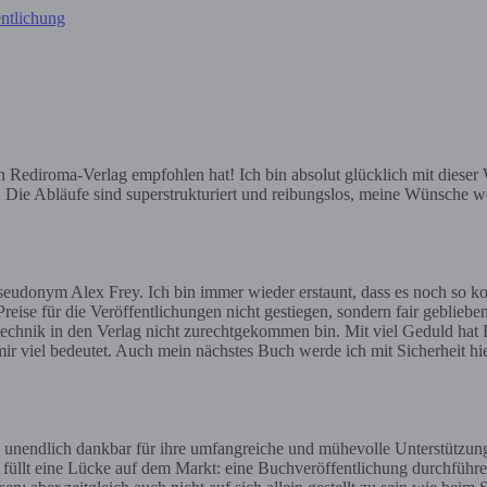
ntlichung
ediroma-Verlag empfohlen hat! Ich bin absolut glücklich mit dieser Wa
e. Die Abläufe sind superstrukturiert und reibungslos, meine Wünsche we
eudonym Alex Frey. Ich bin immer wieder erstaunt, dass es noch so ko
reise für die Veröffentlichungen nicht gestiegen, sondern fair geblieben
gstechnik in den Verlag nicht zurechtgekommen bin. Mit viel Geduld hat H
ir viel bedeutet. Auch mein nächstes Buch werde ich mit Sicherheit h
 unendlich dankbar für ihre umfangreiche und mühevolle Unterstützun
t füllt eine Lücke auf dem Markt: eine Buchveröffentlichung durchführe