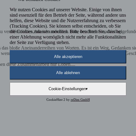
Wir nutzen Cookies auf unserer Website. Einige von ihnen
sind essenziell für den Betrieb der Seite, während andere uns
helfen, diese Website und die Nutzererfahrung zu verbessern
(Tracking Cookies). Sie können selbst entscheiden, ob Sie
die Cookies zulassen möchten. Bitte beachten Sie, dass bei
 veröffentlichen, bin ich unendlich froh, den Rediroma-Verlag gefund
einer Ablehnung womöglich nicht mehr alle Funktionalitäten
der Seite zur Verfügung stehen.
ls das bloße Aneinanderreihen von Worten. Es ist ein Weg, Gedanken s
nn Ehrlichkeit und Klarheit im Mittelpunkt stehen. Nicht jede Geschich
Alle akzeptieren
nen diese Zusammenarbeit nur Loben....
Alle ablehnen
Cookie-Einstellungen
▾
CookieHint 2 by
reDim GmbH