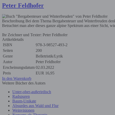
Peter Feldhofer
Beschreibung
Bei dem Thema Bergabenteuer und Winterfreuden denkt
Betrachtet man aber dieses ganze alpine Spektrum aus einer Sicht, wie
Ihr Zeichner und Texter: Peter Feldhofer
Artikeldetails
ISBN
978-3-98527-493-2
Seiten
200
Genre
Belletristik/Lyrik
Autor
Peter Feldhofer
Erscheinungsdatum
02.03.2022
Preis
EUR
16,95
In den Warenkorb
Weitere Bücher des Autors
Unter-ober-außerirdisch
Radspuren
Baum-Unikate
Absurdes aus Wald und Flur
Weinvisionen
Nonsens als Therapie