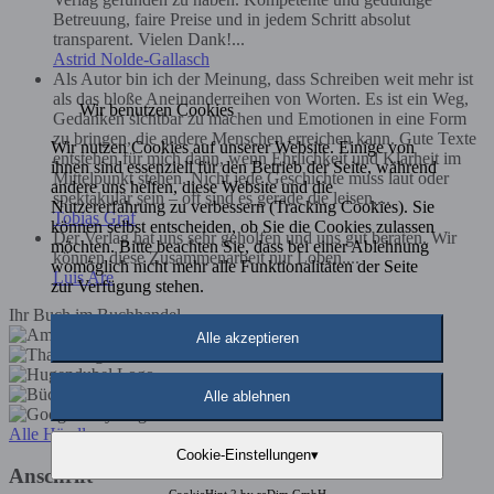
Betreuung, faire Preise und in jedem Schritt absolut
transparent. Vielen Dank!...
Astrid Nolde-Gallasch
Als Autor bin ich der Meinung, dass Schreiben weit mehr ist
als das bloße Aneinanderreihen von Worten. Es ist ein Weg,
Wir benutzen Cookies
Gedanken sichtbar zu machen und Emotionen in eine Form
zu bringen, die andere Menschen erreichen kann. Gute Texte
Wir nutzen Cookies auf unserer Website. Einige von
entstehen für mich dann, wenn Ehrlichkeit und Klarheit im
ihnen sind essenziell für den Betrieb der Seite, während
Mittelpunkt stehen. Nicht jede Geschichte muss laut oder
andere uns helfen, diese Website und die
spektakulär sein – oft sind es gerade die leisen,...
Nutzererfahrung zu verbessern (Tracking Cookies). Sie
Tobias Graf
können selbst entscheiden, ob Sie die Cookies zulassen
Der Verlag hat uns sehr geholfen und uns gut beraten. Wir
möchten. Bitte beachten Sie, dass bei einer Ablehnung
können diese Zusammenarbeit nur Loben....
womöglich nicht mehr alle Funktionalitäten der Seite
Luis Are
zur Verfügung stehen.
Ihr Buch im Buchhandel
Alle akzeptieren
Alle ablehnen
Alle Händler
Cookie-Einstellungen
▾
Anschrift
CookieHint 2 by
reDim GmbH