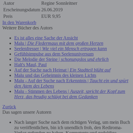
Autor
Regine Sonnleitner
Erscheinungsdatum
26.06.2019
Preis
EUR
9,95
In den Warenkorb
Weitere Bücher des Autors
Es ist alles eine Sache der Ansicht
Malu |
Die Fledermaus mit dem großen Herzen
Seelenfresser |
Wie viel ein Mensch ertragen kann
Gefühlsimpulse aus dem Seelenuniversum
Die Melodie der Steine |
schonungslos und ehrlich
Halt's Maul, Paul
Auf der Suche nach Heimat |
Ein Stadtteil blüht auf
Malu und das Geheimnis des kleinen Lichts
Malu - Auf der Suche nach Erkenntnis |
Taucht ein und spürt
den Atem des Lebens
Malu - Stimmen des Lebens |
Auszeit, spricht der Kopf zum
Herz, das freudig schlägt bei dem Gedanken
Zurück
Das sagen unsere Autoren
Nach langer Suche nach dem richtigen Verlag, um mein Buch
zu veröffentlichen, bin ich unendlich froh, den Rediroma-
Verlag gefunden zu haben. Kompetente und geduldige