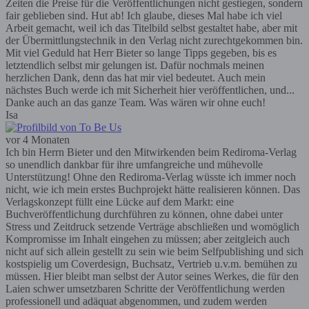
Zeiten die Preise für die Veröffentlichungen nicht gestiegen, sondern
fair geblieben sind. Hut ab! Ich glaube, dieses Mal habe ich viel
Arbeit gemacht, weil ich das Titelbild selbst gestaltet habe, aber mit
der Übermittlungstechnik in den Verlag nicht zurechtgekommen bin.
Mit viel Geduld hat Herr Bieter so lange Tipps gegeben, bis es
letztendlich selbst mir gelungen ist. Dafür nochmals meinen
herzlichen Dank, denn das hat mir viel bedeutet. Auch mein
nächstes Buch werde ich mit Sicherheit hier veröffentlichen, und...
Danke auch an das ganze Team. Was wären wir ohne euch!
Isa
vor 4 Monaten
Ich bin Herrn Bieter und den Mitwirkenden beim Rediroma-Verlag
so unendlich dankbar für ihre umfangreiche und mühevolle
Unterstützung! Ohne den Rediroma-Verlag wüsste ich immer noch
nicht, wie ich mein erstes Buchprojekt hätte realisieren können. Das
Verlagskonzept füllt eine Lücke auf dem Markt: eine
Buchveröffentlichung durchführen zu können, ohne dabei unter
Stress und Zeitdruck setzende Verträge abschließen und womöglich
Kompromisse im Inhalt eingehen zu müssen; aber zeitgleich auch
nicht auf sich allein gestellt zu sein wie beim Selfpublishing und sich
kostspielig um Coverdesign, Buchsatz, Vertrieb u.v.m. bemühen zu
müssen. Hier bleibt man selbst der Autor seines Werkes, die für den
Laien schwer umsetzbaren Schritte der Veröffentlichung werden
professionell und adäquat abgenommen, und zudem werden