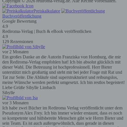
Copyright © 2026 rediroma-verlag.de. Alle Rechte vorbehalten.
Preiskalkulator
Buchveröffentlichung
Google Bewertung
4.9
Rediroma-Verlag | Buch & eBook veröffentlichen
4.9
129 Rezensionen
vor 2 Monaten
Ein großes Danke an die Autorin Franziska von Homburg, die mir
den Rediroma-Verlag empfohlen hat! Ich bin absolut glücklich mit
dieser Wahl. Die Betreuung ist hochprofessionell. Herr Bieter
unterstützt mich großartig und steht mir bei jeder Frage mit Rat und
Tat zur Seite. Die Abläufe sind superstrukturiert und reibungslos,
meine Wünsche werden perfekt umgesetzt. Ich bin restlos begeistert!
Liebe Grüße Sibylle Limbach
Sibylle
vor 3 Monaten
Ich habe zwei Bücher im Rediroma Verlag veröffentlicht unter dem
Pseudonym Alex Frey. Ich bin immer wieder erstaunt, dass es noch
so kompetente und hilfsbereite Menschen gibt wie Herrn Bieter und
sein Team. Es ist auch außergewöhnlich, dass gerade in diesen