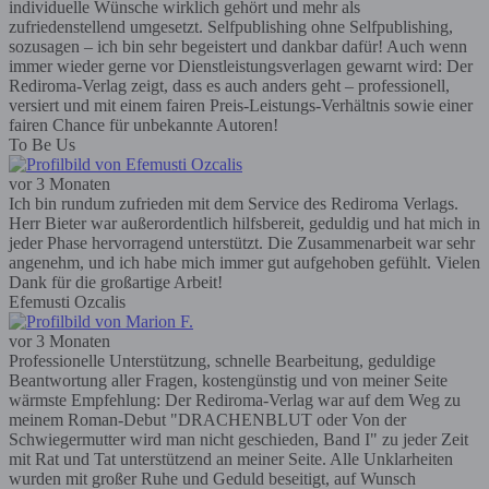
individuelle Wünsche wirklich gehört und mehr als
zufriedenstellend umgesetzt. Selfpublishing ohne Selfpublishing,
sozusagen – ich bin sehr begeistert und dankbar dafür! Auch wenn
immer wieder gerne vor Dienstleistungsverlagen gewarnt wird: Der
Rediroma-Verlag zeigt, dass es auch anders geht – professionell,
versiert und mit einem fairen Preis-Leistungs-Verhältnis sowie einer
fairen Chance für unbekannte Autoren!
To Be Us
vor 3 Monaten
Ich bin rundum zufrieden mit dem Service des Rediroma Verlags.
Herr Bieter war außerordentlich hilfsbereit, geduldig und hat mich in
jeder Phase hervorragend unterstützt. Die Zusammenarbeit war sehr
angenehm, und ich habe mich immer gut aufgehoben gefühlt. Vielen
Dank für die großartige Arbeit!
Efemusti Ozcalis
vor 3 Monaten
Professionelle Unterstützung, schnelle Bearbeitung, geduldige
Beantwortung aller Fragen, kostengünstig und von meiner Seite
wärmste Empfehlung: Der Rediroma-Verlag war auf dem Weg zu
meinem Roman-Debut "DRACHENBLUT oder Von der
Schwiegermutter wird man nicht geschieden, Band I" zu jeder Zeit
mit Rat und Tat unterstützend an meiner Seite. Alle Unklarheiten
wurden mit großer Ruhe und Geduld beseitigt, auf Wunsch