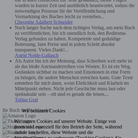
wurden in kurzer Zeit und ausführlich beantwortet, sodass die
notwendigen Prozesse für die Veröffentlichung und
Vermarktung des Buches leicht zu verstehen...
Gheorghe Adalbert Schneider
Nach langer Suche nach dem richtigen Verlag, um mein Buch
zu veröffentlichen, bin ich unendlich froh, den Rediroma-
Verlag gefunden zu haben. Kompetente und geduldige
Betreuung, faire Preise und in jedem Schritt absolut
transparent. Vielen Dank!...
Astrid Nolde-Gallasch
Als Autor bin ich der Meinung, dass Schreiben weit mehr ist
als das bloße Aneinanderreihen von Worten. Es ist ein Weg,
Gedanken sichtbar zu machen und Emotionen in eine Form
zu bringen, die andere Menschen erreichen kann. Gute Texte
entstehen für mich dann, wenn Ehrlichkeit und Klarheit im
Mittelpunkt stehen. Nicht jede Geschichte muss laut oder
spektakulär sein – oft sind es gerade die leisen,...
Tobias Graf
Ihr Buch im Buchhandel
Wir benutzen Cookies
Wir nutzen Cookies auf unserer Website. Einige von
ihnen sind essenziell für den Betrieb der Seite, während
andere uns helfen, diese Website und die
Nutzererfahrung zu verbessern (Tracking Cookies). Sie