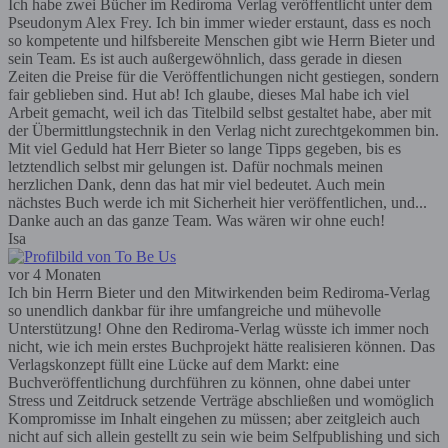
Ich habe zwei Bücher im Rediroma Verlag veröffentlicht unter dem
Pseudonym Alex Frey. Ich bin immer wieder erstaunt, dass es noch
so kompetente und hilfsbereite Menschen gibt wie Herrn Bieter und
sein Team. Es ist auch außergewöhnlich, dass gerade in diesen
Zeiten die Preise für die Veröffentlichungen nicht gestiegen, sondern
fair geblieben sind. Hut ab! Ich glaube, dieses Mal habe ich viel
Arbeit gemacht, weil ich das Titelbild selbst gestaltet habe, aber mit
der Übermittlungstechnik in den Verlag nicht zurechtgekommen bin.
Mit viel Geduld hat Herr Bieter so lange Tipps gegeben, bis es
letztendlich selbst mir gelungen ist. Dafür nochmals meinen
herzlichen Dank, denn das hat mir viel bedeutet. Auch mein
nächstes Buch werde ich mit Sicherheit hier veröffentlichen, und...
Danke auch an das ganze Team. Was wären wir ohne euch!
Isa
vor 4 Monaten
Ich bin Herrn Bieter und den Mitwirkenden beim Rediroma-Verlag
so unendlich dankbar für ihre umfangreiche und mühevolle
Unterstützung! Ohne den Rediroma-Verlag wüsste ich immer noch
nicht, wie ich mein erstes Buchprojekt hätte realisieren können. Das
Verlagskonzept füllt eine Lücke auf dem Markt: eine
Buchveröffentlichung durchführen zu können, ohne dabei unter
Stress und Zeitdruck setzende Verträge abschließen und womöglich
Kompromisse im Inhalt eingehen zu müssen; aber zeitgleich auch
nicht auf sich allein gestellt zu sein wie beim Selfpublishing und sich