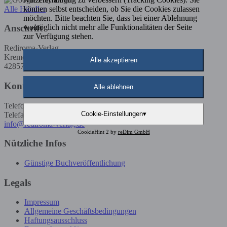
können selbst entscheiden, ob Sie die Cookies zulassen
Alle Händler
möchten. Bitte beachten Sie, dass bei einer Ablehnung
womöglich nicht mehr alle Funktionalitäten der Seite
Anschrift
zur Verfügung stehen.
Rediroma-Verlag
Kremenholler Str. 53
Alle akzeptieren
42857 Remscheid
Kontakt
Alle ablehnen
Telefon: 02191 / 5923585
Cookie-Einstellungen
▾
Telefax: 02191 / 5923586
info@rediroma-verlag.de
CookieHint 2 by
reDim GmbH
Nützliche Infos
Günstige Buchveröffentlichung
Legals
Impressum
Allgemeine Geschäftsbedingungen
Haftungsausschluss