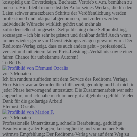
kostspielig um Coverdesign, Buchsatz, Vertrieb u.v.m. bemühen zu
müssen. Hier bleibt man selbst der Autor seines Werkes, die für den
Laien schwer umsetzbaren Schritte der Veröffentlichung werden
professionell und adäquat abgenommen, und zudem werden
individuelle Wünsche wirklich gehört und mehr als
zufriedenstellend umgesetzt. Selfpublishing ohne Selfpublishing,
sozusagen – ich bin sehr begeistert und dankbar dafür! Auch wenn
immer wieder gerne vor Dienstleistungsverlagen gewarnt wird: Der
Rediroma-Verlag zeigt, dass es auch anders geht – professionell,
versiert und mit einem fairen Preis-Leistungs-Verhältnis sowie einer
fairen Chance für unbekannte Autoren!
To Be Us
vor 3 Monaten
Ich bin rundum zufrieden mit dem Service des Rediroma Verlags.
Herr Bieter war außerordentlich hilfsbereit, geduldig und hat mich in
jeder Phase hervorragend unterstützt. Die Zusammenarbeit war sehr
angenehm, und ich habe mich immer gut aufgehoben gefühlt. Vielen
Dank für die großartige Arbeit!
Efemusti Ozcalis
vor 3 Monaten
Professionelle Unterstützung, schnelle Bearbeitung, geduldige
Beantwortung aller Fragen, kostengünstig und von meiner Seite
wärmste Empfehlung: Der Rediroma-Verlag war auf dem Weg zu