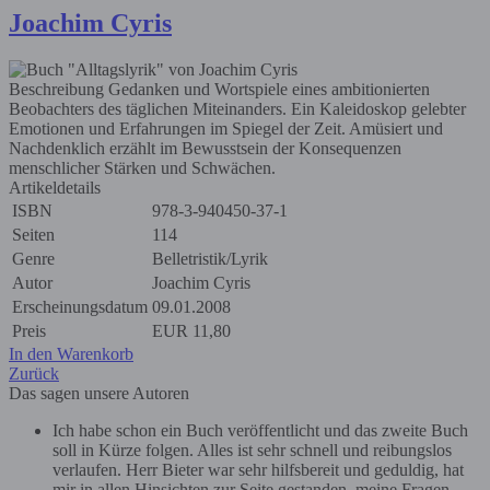
Joachim Cyris
Beschreibung
Gedanken und Wortspiele eines ambitionierten
Beobachters des täglichen Miteinanders. Ein Kaleidoskop gelebter
Emotionen und Erfahrungen im Spiegel der Zeit. Amüsiert und
Nachdenklich erzählt im Bewusstsein der Konsequenzen
menschlicher Stärken und Schwächen.
Artikeldetails
ISBN
978-3-940450-37-1
Seiten
114
Genre
Belletristik/Lyrik
Autor
Joachim Cyris
Erscheinungsdatum
09.01.2008
Preis
EUR
11,80
In den Warenkorb
Zurück
Das sagen unsere Autoren
Ich habe schon ein Buch veröffentlicht und das zweite Buch
soll in Kürze folgen. Alles ist sehr schnell und reibungslos
verlaufen. Herr Bieter war sehr hilfsbereit und geduldig, hat
mir in allen Hinsichten zur Seite gestanden, meine Fragen