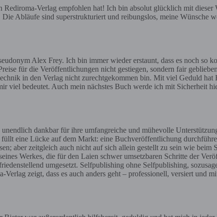
ediroma-Verlag empfohlen hat! Ich bin absolut glücklich mit dieser Wa
e. Die Abläufe sind superstrukturiert und reibungslos, meine Wünsche we
eudonym Alex Frey. Ich bin immer wieder erstaunt, dass es noch so ko
reise für die Veröffentlichungen nicht gestiegen, sondern fair geblieben
gstechnik in den Verlag nicht zurechtgekommen bin. Mit viel Geduld hat H
ir viel bedeutet. Auch mein nächstes Buch werde ich mit Sicherheit h
 unendlich dankbar für ihre umfangreiche und mühevolle Unterstützun
t füllt eine Lücke auf dem Markt: eine Buchveröffentlichung durchführe
aber zeitgleich auch nicht auf sich allein gestellt zu sein wie beim 
 seines Werkes, die für den Laien schwer umsetzbaren Schritte der Ve
iedenstellend umgesetzt. Selfpublishing ohne Selfpublishing, sozusag
erlag zeigt, dass es auch anders geht – professionell, versiert und mi