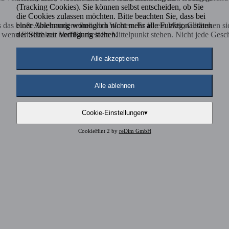
(Tracking Cookies). Sie können selbst entscheiden, ob Sie
die Cookies zulassen möchten. Bitte beachten Sie, dass bei
einer Ablehnung womöglich nicht mehr alle Funktionalitäten
ls das bloße Aneinanderreihen von Worten. Es ist ein Weg, Gedanken s
der Seite zur Verfügung stehen.
nn Ehrlichkeit und Klarheit im Mittelpunkt stehen. Nicht jede Geschich
Alle akzeptieren
Alle ablehnen
Cookie-Einstellungen
▾
CookieHint 2 by
reDim GmbH