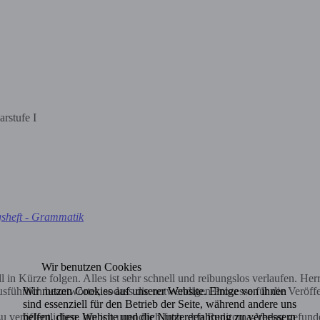
rstufe I
gsheft - Grammatik
Wir benutzen Cookies
in Kürze folgen. Alles ist sehr schnell und reibungslos verlaufen. Herr 
Wir nutzen Cookies auf unserer Website. Einige von ihnen
sführlich beantwortet, sodass die notwendigen Prozesse für die Veröff
sind essenziell für den Betrieb der Seite, während andere uns
helfen, diese Website und die Nutzererfahrung zu verbessern
 veröffentlichen, bin ich unendlich froh, den Rediroma-Verlag gefund