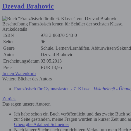
Dzevad Brahovic
Beschreibung
Französisch lernen für Schüler der sechsten Klasse.
Artikeldetails
ISBN
978-3-86870-543-0
Seiten
96
Genre
Schule, Lernen/Lernhilfen, Abiturwissen/Sekunda
Autor
Dzevad Brahovic
Erscheinungsdatum
03.05.2013
Preis
EUR
13,95
In den Warenkorb
Weitere Bücher des Autors
Französisch für Gymnasiasten - 7. Klasse |
Vokabelheft - Übun
Zurück
Das sagen unsere Autoren
Ich habe schon ein Buch veröffentlicht und das zweite Buch soll 
zur Seite gestanden, meine Fragen wurden in kurzer Zeit und au
Gheorghe Adalbert Schneider
Nach langer Suche nach dem richtigen Verlag, um mein Buch zu