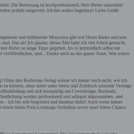
hl. Die Betreuung ist hochprofessionell. Herr Bieter unterstützt
rden perfekt umgesetzt. Ich bin restlos begeistert! Liebe Grüße
mpetente und hilfsbereite Menschen gibt wie Herrn Bieter und sein
 sind. Hut ab! Ich glaube, dieses Mal habe ich viel Arbeit gemacht,
err Bieter so lange Tipps gegeben, bis es letztendlich selbst mir
ier veröffentlichen, und... Danke auch an das ganze Team. Was wären
g! Ohne den Rediroma-Verlag wüsste ich immer noch nicht, wie ich
n zu können, ohne dabei unter Stress und Zeitdruck setzende Verträge
Selfpublishing und sich kostspielig um Coverdesign, Buchsatz,
röffentlichung werden professionell und adäquat abgenommen, und
en – ich bin sehr begeistert und dankbar dafür! Auch wenn immer
t einem fairen Preis-Leistungs-Verhältnis sowie einer fairen Chance