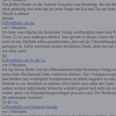
Ein großes Danke an die Autorin Franziska von Homburg, die mir den R
mich großartig und steht mir bei jeder Frage mit Rat und Tat zur Seit
Sibylle Limbach
Sibylle
vor 3 Monaten
Ich habe zwei Bücher im Rediroma Verlag veröffentlicht unter dem Ps
Team. Es ist auch außergewöhnlich, dass gerade in diesen Zeiten die P
weil ich das Titelbild selbst gestaltet habe, aber mit der Übermittlun
gelungen ist. Dafür nochmals meinen herzlichen Dank, denn das hat m
wir ohne euch!
Isa
vor 4 Monaten
Ich bin Herrn Bieter und den Mitwirkenden beim Rediroma-Verlag so
mein erstes Buchprojekt hätte realisieren können. Das Verlagskonzep
abschließen und womöglich Kompromisse im Inhalt eingehen zu müssen; 
Vertrieb u.v.m. bemühen zu müssen. Hier bleibt man selbst der Autor
zudem werden individuelle Wünsche wirklich gehört und mehr als zufr
wieder gerne vor Dienstleistungsverlagen gewarnt wird: Der Rediroma-V
für unbekannte Autoren!
To Be Us
vor 3 Monaten