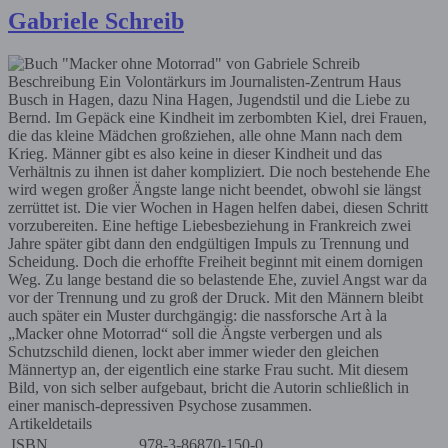
Gabriele Schreib
Beschreibung
Ein Volontärkurs im Journalisten-Zentrum Haus
Busch in Hagen, dazu Nina Hagen, Jugendstil und die Liebe zu
Bernd. Im Gepäck eine Kindheit im zerbombten Kiel, drei Frauen,
die das kleine Mädchen großziehen, alle ohne Mann nach dem
Krieg. Männer gibt es also keine in dieser Kindheit und das
Verhältnis zu ihnen ist daher kompliziert. Die noch bestehende Ehe
wird wegen großer Ängste lange nicht beendet, obwohl sie längst
zerrüttet ist. Die vier Wochen in Hagen helfen dabei, diesen Schritt
vorzubereiten. Eine heftige Liebesbeziehung in Frankreich zwei
Jahre später gibt dann den endgültigen Impuls zu Trennung und
Scheidung. Doch die erhoffte Freiheit beginnt mit einem dornigen
Weg. Zu lange bestand die so belastende Ehe, zuviel Angst war da
vor der Trennung und zu groß der Druck. Mit den Männern bleibt
auch später ein Muster durchgängig: die nassforsche Art à la
„Macker ohne Motorrad“ soll die Ängste verbergen und als
Schutzschild dienen, lockt aber immer wieder den gleichen
Männertyp an, der eigentlich eine starke Frau sucht. Mit diesem
Bild, von sich selber aufgebaut, bricht die Autorin schließlich in
einer manisch-depressiven Psychose zusammen.
Artikeldetails
ISBN
978-3-86870-150-0