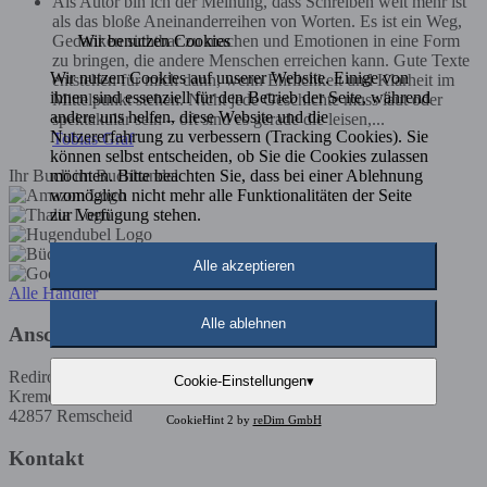
Als Autor bin ich der Meinung, dass Schreiben weit mehr ist
als das bloße Aneinanderreihen von Worten. Es ist ein Weg,
Wir benutzen Cookies
Gedanken sichtbar zu machen und Emotionen in eine Form
zu bringen, die andere Menschen erreichen kann. Gute Texte
Wir nutzen Cookies auf unserer Website. Einige von
entstehen für mich dann, wenn Ehrlichkeit und Klarheit im
ihnen sind essenziell für den Betrieb der Seite, während
Mittelpunkt stehen. Nicht jede Geschichte muss laut oder
andere uns helfen, diese Website und die
spektakulär sein – oft sind es gerade die leisen,...
Nutzererfahrung zu verbessern (Tracking Cookies). Sie
Tobias Graf
können selbst entscheiden, ob Sie die Cookies zulassen
möchten. Bitte beachten Sie, dass bei einer Ablehnung
Ihr Buch im Buchhandel
womöglich nicht mehr alle Funktionalitäten der Seite
zur Verfügung stehen.
Alle akzeptieren
Alle Händler
Alle ablehnen
Anschrift
Rediroma-Verlag
Cookie-Einstellungen
▾
Kremenholler Str. 53
42857 Remscheid
CookieHint 2 by
reDim GmbH
Kontakt