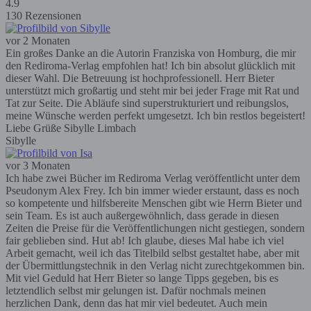
4.9
130 Rezensionen
vor 2 Monaten
Ein großes Danke an die Autorin Franziska von Homburg, die mir
den Rediroma-Verlag empfohlen hat! Ich bin absolut glücklich mit
dieser Wahl. Die Betreuung ist hochprofessionell. Herr Bieter
unterstützt mich großartig und steht mir bei jeder Frage mit Rat und
Tat zur Seite. Die Abläufe sind superstrukturiert und reibungslos,
meine Wünsche werden perfekt umgesetzt. Ich bin restlos begeistert!
Liebe Grüße Sibylle Limbach
Sibylle
vor 3 Monaten
Ich habe zwei Bücher im Rediroma Verlag veröffentlicht unter dem
Pseudonym Alex Frey. Ich bin immer wieder erstaunt, dass es noch
so kompetente und hilfsbereite Menschen gibt wie Herrn Bieter und
sein Team. Es ist auch außergewöhnlich, dass gerade in diesen
Zeiten die Preise für die Veröffentlichungen nicht gestiegen, sondern
fair geblieben sind. Hut ab! Ich glaube, dieses Mal habe ich viel
Arbeit gemacht, weil ich das Titelbild selbst gestaltet habe, aber mit
der Übermittlungstechnik in den Verlag nicht zurechtgekommen bin.
Mit viel Geduld hat Herr Bieter so lange Tipps gegeben, bis es
letztendlich selbst mir gelungen ist. Dafür nochmals meinen
herzlichen Dank, denn das hat mir viel bedeutet. Auch mein