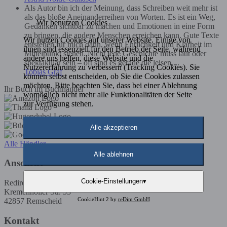
Als Autor bin ich der Meinung, dass Schreiben weit mehr ist
als das bloße Aneinanderreihen von Worten. Es ist ein Weg,
Wir benutzen Cookies
Gedanken sichtbar zu machen und Emotionen in eine Form
zu bringen, die andere Menschen erreichen kann. Gute Texte
Wir nutzen Cookies auf unserer Website. Einige von
entstehen für mich dann, wenn Ehrlichkeit und Klarheit im
ihnen sind essenziell für den Betrieb der Seite, während
Mittelpunkt stehen. Nicht jede Geschichte muss laut oder
andere uns helfen, diese Website und die
spektakulär sein – oft sind es gerade die leisen,...
Nutzererfahrung zu verbessern (Tracking Cookies). Sie
Tobias Graf
können selbst entscheiden, ob Sie die Cookies zulassen
möchten. Bitte beachten Sie, dass bei einer Ablehnung
Ihr Buch im Buchhandel
womöglich nicht mehr alle Funktionalitäten der Seite
zur Verfügung stehen.
Alle akzeptieren
Alle Händler
Alle ablehnen
Anschrift
Cookie-Einstellungen
▾
Rediroma-Verlag
Kremenholler Str. 53
CookieHint 2 by
reDim GmbH
42857 Remscheid
Kontakt