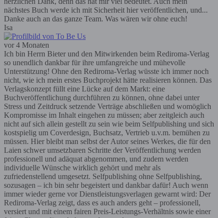
herzlichen Dank, denn das hat mir viel bedeutet. Auch mein
nächstes Buch werde ich mit Sicherheit hier veröffentlichen, und...
Danke auch an das ganze Team. Was wären wir ohne euch!
Isa
vor 4 Monaten
Ich bin Herrn Bieter und den Mitwirkenden beim Rediroma-Verlag
so unendlich dankbar für ihre umfangreiche und mühevolle
Unterstützung! Ohne den Rediroma-Verlag wüsste ich immer noch
nicht, wie ich mein erstes Buchprojekt hätte realisieren können. Das
Verlagskonzept füllt eine Lücke auf dem Markt: eine
Buchveröffentlichung durchführen zu können, ohne dabei unter
Stress und Zeitdruck setzende Verträge abschließen und womöglich
Kompromisse im Inhalt eingehen zu müssen; aber zeitgleich auch
nicht auf sich allein gestellt zu sein wie beim Selfpublishing und sich
kostspielig um Coverdesign, Buchsatz, Vertrieb u.v.m. bemühen zu
müssen. Hier bleibt man selbst der Autor seines Werkes, die für den
Laien schwer umsetzbaren Schritte der Veröffentlichung werden
professionell und adäquat abgenommen, und zudem werden
individuelle Wünsche wirklich gehört und mehr als
zufriedenstellend umgesetzt. Selfpublishing ohne Selfpublishing,
sozusagen – ich bin sehr begeistert und dankbar dafür! Auch wenn
immer wieder gerne vor Dienstleistungsverlagen gewarnt wird: Der
Rediroma-Verlag zeigt, dass es auch anders geht – professionell,
versiert und mit einem fairen Preis-Leistungs-Verhältnis sowie einer