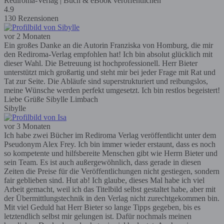
Rediroma-Verlag | Buch & eBook veröffentlichen
4.9
130 Rezensionen
vor 2 Monaten
Ein großes Danke an die Autorin Franziska von Homburg, die mir
den Rediroma-Verlag empfohlen hat! Ich bin absolut glücklich mit
dieser Wahl. Die Betreuung ist hochprofessionell. Herr Bieter
unterstützt mich großartig und steht mir bei jeder Frage mit Rat und
Tat zur Seite. Die Abläufe sind superstrukturiert und reibungslos,
meine Wünsche werden perfekt umgesetzt. Ich bin restlos begeistert!
Liebe Grüße Sibylle Limbach
Sibylle
vor 3 Monaten
Ich habe zwei Bücher im Rediroma Verlag veröffentlicht unter dem
Pseudonym Alex Frey. Ich bin immer wieder erstaunt, dass es noch
so kompetente und hilfsbereite Menschen gibt wie Herrn Bieter und
sein Team. Es ist auch außergewöhnlich, dass gerade in diesen
Zeiten die Preise für die Veröffentlichungen nicht gestiegen, sondern
fair geblieben sind. Hut ab! Ich glaube, dieses Mal habe ich viel
Arbeit gemacht, weil ich das Titelbild selbst gestaltet habe, aber mit
der Übermittlungstechnik in den Verlag nicht zurechtgekommen bin.
Mit viel Geduld hat Herr Bieter so lange Tipps gegeben, bis es
letztendlich selbst mir gelungen ist. Dafür nochmals meinen