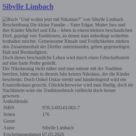
Sibylle Limbach
Beschreibung
Die kleine Familie – Vater Edgar, Mutter Ines und
ihre Kinder Michel und Ella – leben in einem kleinen beschaulichen
Dorf, geprägt von Traditionen, an denen man unbedingt weiterhin
festhalten möchte. Gemeinsame Rituale und Festlichkeiten stärken
den Zusammenhalt der Dörfler untereinander, geben gegenseitigen
Halt und Beständigkeit.
Doch dieses beschauliche Leben wird durch einen Erbschaftsstreit
auf eine harte Probe gestellt.
Der Nikolaustag rückt näher und man müsste mit der Tradition
brechen, hätte man in diesem Jahr keinen Nikolaus, der die Kinder
beschenkt. Doch Onkel Oskar streikt und händeringend wird ein
Ersatznikolaus gesucht. Glücklicherweise wird man fündig, doch im
Nachhinein wäre ein Traditionsbruch vielleicht doch besser
gewesen.
Artikeldetails
ISBN
978-3-69243-002-7
Seiten
176
Genre
Autor
Sibylle Limbach
Erscheinungsdatum
07.05.2026