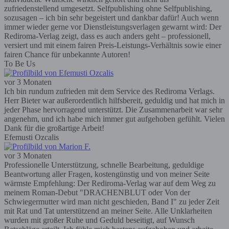
zufriedenstellend umgesetzt. Selfpublishing ohne Selfpublishing,
sozusagen – ich bin sehr begeistert und dankbar dafür! Auch wenn
immer wieder gerne vor Dienstleistungsverlagen gewarnt wird: Der
Rediroma-Verlag zeigt, dass es auch anders geht – professionell,
versiert und mit einem fairen Preis-Leistungs-Verhältnis sowie einer
fairen Chance für unbekannte Autoren!
To Be Us
vor 3 Monaten
Ich bin rundum zufrieden mit dem Service des Rediroma Verlags.
Herr Bieter war außerordentlich hilfsbereit, geduldig und hat mich in
jeder Phase hervorragend unterstützt. Die Zusammenarbeit war sehr
angenehm, und ich habe mich immer gut aufgehoben gefühlt. Vielen
Dank für die großartige Arbeit!
Efemusti Ozcalis
vor 3 Monaten
Professionelle Unterstützung, schnelle Bearbeitung, geduldige
Beantwortung aller Fragen, kostengünstig und von meiner Seite
wärmste Empfehlung: Der Rediroma-Verlag war auf dem Weg zu
meinem Roman-Debut "DRACHENBLUT oder Von der
Schwiegermutter wird man nicht geschieden, Band I" zu jeder Zeit
mit Rat und Tat unterstützend an meiner Seite. Alle Unklarheiten
wurden mit großer Ruhe und Geduld beseitigt, auf Wunsch