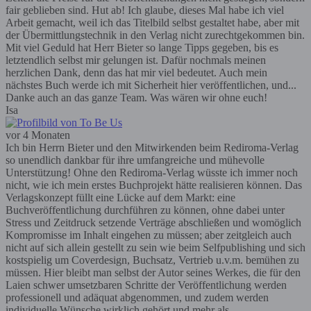
fair geblieben sind. Hut ab! Ich glaube, dieses Mal habe ich viel
Arbeit gemacht, weil ich das Titelbild selbst gestaltet habe, aber mit
der Übermittlungstechnik in den Verlag nicht zurechtgekommen bin.
Mit viel Geduld hat Herr Bieter so lange Tipps gegeben, bis es
letztendlich selbst mir gelungen ist. Dafür nochmals meinen
herzlichen Dank, denn das hat mir viel bedeutet. Auch mein
nächstes Buch werde ich mit Sicherheit hier veröffentlichen, und...
Danke auch an das ganze Team. Was wären wir ohne euch!
Isa
vor 4 Monaten
Ich bin Herrn Bieter und den Mitwirkenden beim Rediroma-Verlag
so unendlich dankbar für ihre umfangreiche und mühevolle
Unterstützung! Ohne den Rediroma-Verlag wüsste ich immer noch
nicht, wie ich mein erstes Buchprojekt hätte realisieren können. Das
Verlagskonzept füllt eine Lücke auf dem Markt: eine
Buchveröffentlichung durchführen zu können, ohne dabei unter
Stress und Zeitdruck setzende Verträge abschließen und womöglich
Kompromisse im Inhalt eingehen zu müssen; aber zeitgleich auch
nicht auf sich allein gestellt zu sein wie beim Selfpublishing und sich
kostspielig um Coverdesign, Buchsatz, Vertrieb u.v.m. bemühen zu
müssen. Hier bleibt man selbst der Autor seines Werkes, die für den
Laien schwer umsetzbaren Schritte der Veröffentlichung werden
professionell und adäquat abgenommen, und zudem werden
individuelle Wünsche wirklich gehört und mehr als