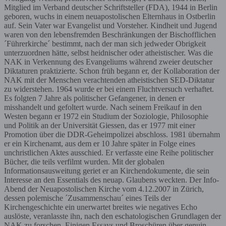
Mitglied im Verband deutscher Schriftsteller (FDA), 1944 in Berlin
geboren, wuchs in einem neuapostolischen Elternhaus in Ostberlin
auf. Sein Vater war Evangelist und Vorsteher. Kindheit und Jugend
waren von den lebensfremden Beschränkungen der Bischofflichen
´Führerkirche´ bestimmt, nach der man sich jedweder Obrigkeit
unterzuordnen hätte, selbst heidnischer oder atheistischer. Was die
NAK in Verkennung des Evangeliums wäh­rend zweier deutscher
Diktaturen praktizierte. Schon früh begann er, der Kollaboration der
NAK mit der Menschen verachtenden atheistischen SED-Diktatur
zu widerstehen. 1964 wurde er bei einem Fluchtversuch verhaftet.
Es folgten 7 Jahre als politischer Gefangener, in denen er
misshandelt und gefoltert wurde. Nach seinem Freikauf in den
Westen begann er 1972 ein Studium der Soziologie, Philosophie
und Politik an der Universität Giessen, das er 1977 mit einer
Promotion über die DDR-Geheimpolizei abschloss. 1981 übernahm
er ein Kirchenamt, aus dem er 10 Jahre später in Folge eines
unchristlichen Aktes ausschied. Er verfasste eine Reihe politischer
Bücher, die teils verfilmt wurden. Mit der globalen
Informationsausweitung geriet er an Kirchendokumente, die sein
Interesse an den Essentials des neu­ap. Glaubens weckten. Der Info-
Abend der Neuapostolischen Kirche vom 4.12.2007 in Zürich,
dessen polemische ´Zusammenschau´ eines Teils der
Kirchengeschichte ein unerwartet breites wie negatives Echo
auslöste, veranlasste ihn, nach den eschatologischen Grundlagen der
NAK zu forschen. Einigen Essays und Broschüren über genuin