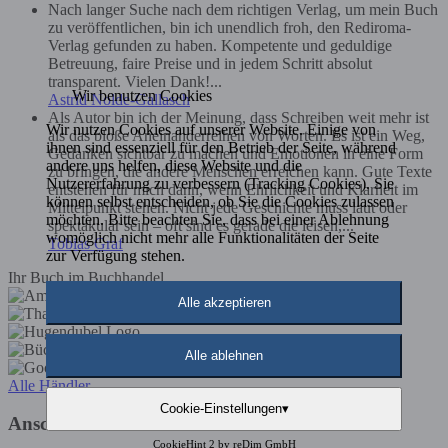
Nach langer Suche nach dem richtigen Verlag, um mein Buch
zu veröffentlichen, bin ich unendlich froh, den Rediroma-
Verlag gefunden zu haben. Kompetente und geduldige
Betreuung, faire Preise und in jedem Schritt absolut
transparent. Vielen Dank!...
Wir benutzen Cookies
Astrid Nolde-Gallasch
Als Autor bin ich der Meinung, dass Schreiben weit mehr ist
Wir nutzen Cookies auf unserer Website. Einige von
als das bloße Aneinanderreihen von Worten. Es ist ein Weg,
ihnen sind essenziell für den Betrieb der Seite, während
Gedanken sichtbar zu machen und Emotionen in eine Form
andere uns helfen, diese Website und die
zu bringen, die andere Menschen erreichen kann. Gute Texte
Nutzererfahrung zu verbessern (Tracking Cookies). Sie
entstehen für mich dann, wenn Ehrlichkeit und Klarheit im
können selbst entscheiden, ob Sie die Cookies zulassen
Mittelpunkt stehen. Nicht jede Geschichte muss laut oder
möchten. Bitte beachten Sie, dass bei einer Ablehnung
spektakulär sein – oft sind es gerade die leisen,...
womöglich nicht mehr alle Funktionalitäten der Seite
Tobias Graf
zur Verfügung stehen.
Ihr Buch im Buchhandel
Alle akzeptieren
Alle ablehnen
Alle Händler
Cookie-Einstellungen
▾
Anschrift
CookieHint 2 by
reDim GmbH