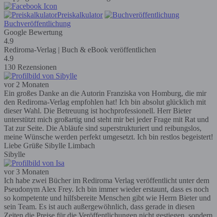
Preiskalkulator
Buchveröffentlichung
Google Bewertung
4.9
Rediroma-Verlag | Buch & eBook veröffentlichen
4.9
130 Rezensionen
vor 2 Monaten
Ein großes Danke an die Autorin Franziska von Homburg, die mir
den Rediroma-Verlag empfohlen hat! Ich bin absolut glücklich mit
dieser Wahl. Die Betreuung ist hochprofessionell. Herr Bieter
unterstützt mich großartig und steht mir bei jeder Frage mit Rat und
Tat zur Seite. Die Abläufe sind superstrukturiert und reibungslos,
meine Wünsche werden perfekt umgesetzt. Ich bin restlos begeistert!
Liebe Grüße Sibylle Limbach
Sibylle
vor 3 Monaten
Ich habe zwei Bücher im Rediroma Verlag veröffentlicht unter dem
Pseudonym Alex Frey. Ich bin immer wieder erstaunt, dass es noch
so kompetente und hilfsbereite Menschen gibt wie Herrn Bieter und
sein Team. Es ist auch außergewöhnlich, dass gerade in diesen
Zeiten die Preise für die Veröffentlichungen nicht gestiegen, sondern