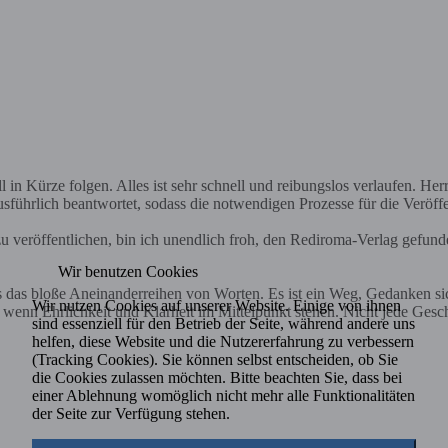
in Kürze folgen. Alles ist sehr schnell und reibungslos verlaufen. Herr 
sführlich beantwortet, sodass die notwendigen Prozesse für die Veröff
 veröffentlichen, bin ich unendlich froh, den Rediroma-Verlag gefund
Wir benutzen Cookies
ls das bloße Aneinanderreihen von Worten. Es ist ein Weg, Gedanken s
Wir nutzen Cookies auf unserer Website. Einige von ihnen
nn Ehrlichkeit und Klarheit im Mittelpunkt stehen. Nicht jede Geschich
sind essenziell für den Betrieb der Seite, während andere uns
helfen, diese Website und die Nutzererfahrung zu verbessern
(Tracking Cookies). Sie können selbst entscheiden, ob Sie
die Cookies zulassen möchten. Bitte beachten Sie, dass bei
einer Ablehnung womöglich nicht mehr alle Funktionalitäten
der Seite zur Verfügung stehen.