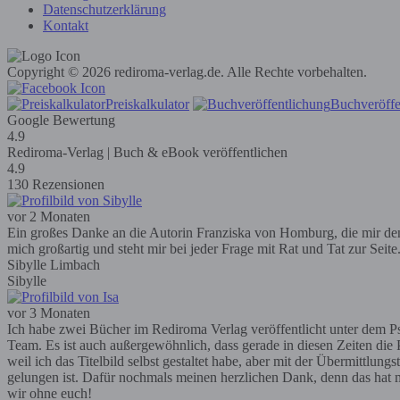
Datenschutzerklärung
Kontakt
Copyright © 2026 rediroma-verlag.de. Alle Rechte vorbehalten.
Preiskalkulator
Buchveröffe
Google Bewertung
4.9
Rediroma-Verlag | Buch & eBook veröffentlichen
4.9
130 Rezensionen
vor 2 Monaten
Ein großes Danke an die Autorin Franziska von Homburg, die mir den R
mich großartig und steht mir bei jeder Frage mit Rat und Tat zur Seit
Sibylle Limbach
Sibylle
vor 3 Monaten
Ich habe zwei Bücher im Rediroma Verlag veröffentlicht unter dem Ps
Team. Es ist auch außergewöhnlich, dass gerade in diesen Zeiten die P
weil ich das Titelbild selbst gestaltet habe, aber mit der Übermittlun
gelungen ist. Dafür nochmals meinen herzlichen Dank, denn das hat m
wir ohne euch!