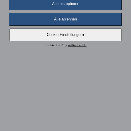
Alle akzeptieren
Alle ablehnen
Cookie-Einstellungen
▾
CookieHint 2 by
reDim GmbH