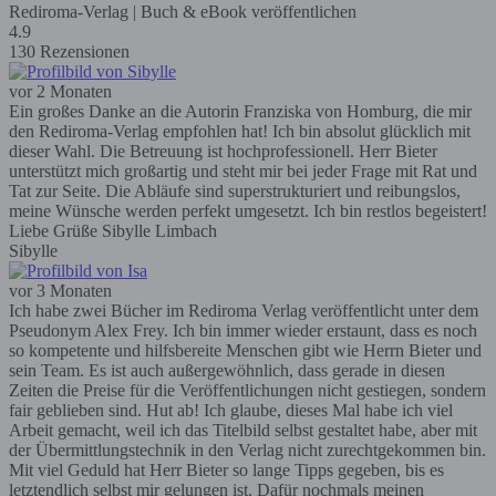
Rediroma-Verlag | Buch & eBook veröffentlichen
4.9
130 Rezensionen
vor 2 Monaten
Ein großes Danke an die Autorin Franziska von Homburg, die mir
den Rediroma-Verlag empfohlen hat! Ich bin absolut glücklich mit
dieser Wahl. Die Betreuung ist hochprofessionell. Herr Bieter
unterstützt mich großartig und steht mir bei jeder Frage mit Rat und
Tat zur Seite. Die Abläufe sind superstrukturiert und reibungslos,
meine Wünsche werden perfekt umgesetzt. Ich bin restlos begeistert!
Liebe Grüße Sibylle Limbach
Sibylle
vor 3 Monaten
Ich habe zwei Bücher im Rediroma Verlag veröffentlicht unter dem
Pseudonym Alex Frey. Ich bin immer wieder erstaunt, dass es noch
so kompetente und hilfsbereite Menschen gibt wie Herrn Bieter und
sein Team. Es ist auch außergewöhnlich, dass gerade in diesen
Zeiten die Preise für die Veröffentlichungen nicht gestiegen, sondern
fair geblieben sind. Hut ab! Ich glaube, dieses Mal habe ich viel
Arbeit gemacht, weil ich das Titelbild selbst gestaltet habe, aber mit
der Übermittlungstechnik in den Verlag nicht zurechtgekommen bin.
Mit viel Geduld hat Herr Bieter so lange Tipps gegeben, bis es
letztendlich selbst mir gelungen ist. Dafür nochmals meinen