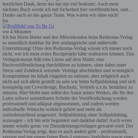
herzlichen Dank, denn das hat mir viel bedeutet. Auch mein
nächstes Buch werde ich mit Sicherheit hier veröffentlichen, und...
Danke auch an das ganze Team. Was wären wir ohne euch!
Isa
vor 4 Monaten
Ich bin Herrn Bieter und den Mitwirkenden beim Rediroma-Verlag
so unendlich dankbar für ihre umfangreiche und mühevolle
Unterstützung! Ohne den Rediroma-Verlag wüsste ich immer noch
nicht, wie ich mein erstes Buchprojekt hätte realisieren können. Das
Verlagskonzept füllt eine Lücke auf dem Markt: eine
Buchveröffentlichung durchführen zu können, ohne dabei unter
Stress und Zeitdruck setzende Verträge abschließen und womöglich
Kompromisse im Inhalt eingehen zu müssen; aber zeitgleich auch
nicht auf sich allein gestellt zu sein wie beim Selfpublishing und sich
kostspielig um Coverdesign, Buchsatz, Vertrieb u.v.m. bemühen zu
müssen. Hier bleibt man selbst der Autor seines Werkes, die für den
Laien schwer umsetzbaren Schritte der Veröffentlichung werden
professionell und adäquat abgenommen, und zudem werden
individuelle Wünsche wirklich gehört und mehr als
zufriedenstellend umgesetzt. Selfpublishing ohne Selfpublishing,
sozusagen – ich bin sehr begeistert und dankbar dafür! Auch wenn
immer wieder gerne vor Dienstleistungsverlagen gewarnt wird: Der
Rediroma-Verlag zeigt, dass es auch anders geht – professionell,
versiert und mit einem fairen Preis-Leistungs-Verhältnis sowie einer