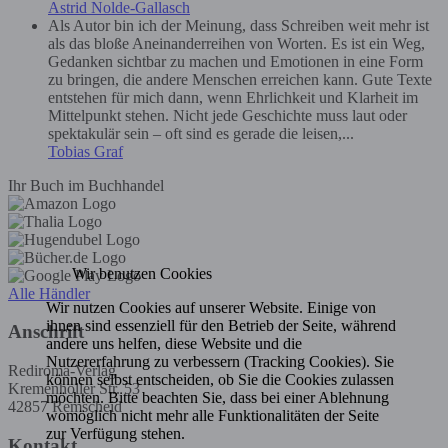
Astrid Nolde-Gallasch
Als Autor bin ich der Meinung, dass Schreiben weit mehr ist
als das bloße Aneinanderreihen von Worten. Es ist ein Weg,
Gedanken sichtbar zu machen und Emotionen in eine Form
zu bringen, die andere Menschen erreichen kann. Gute Texte
entstehen für mich dann, wenn Ehrlichkeit und Klarheit im
Mittelpunkt stehen. Nicht jede Geschichte muss laut oder
spektakulär sein – oft sind es gerade die leisen,...
Tobias Graf
Ihr Buch im Buchhandel
Wir benutzen Cookies
Alle Händler
Wir nutzen Cookies auf unserer Website. Einige von
ihnen sind essenziell für den Betrieb der Seite, während
Anschrift
andere uns helfen, diese Website und die
Nutzererfahrung zu verbessern (Tracking Cookies). Sie
Rediroma-Verlag
können selbst entscheiden, ob Sie die Cookies zulassen
Kremenholler Str. 53
möchten. Bitte beachten Sie, dass bei einer Ablehnung
42857 Remscheid
womöglich nicht mehr alle Funktionalitäten der Seite
zur Verfügung stehen.
Kontakt