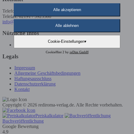
Alle akzeptieren
Telefon: 02191 / 5923585
Telefax: 02191 / 5923586
info@rediroma-verlag.de
Alle ablehnen
Nützliche Infos
Cookie-Einstellungen
▾
Günstige Buchveröffentlichung
CookieHint 2 by
reDim GmbH
Legals
Impressum
Allgemeine Geschäftsbedingungen
Haftungsausschluss
Datenschutzerklärung
Kontakt
Copyright © 2026 rediroma-verlag.de. Alle Rechte vorbehalten.
Preiskalkulator
Buchveröffentlichung
Google Bewertung
4.9