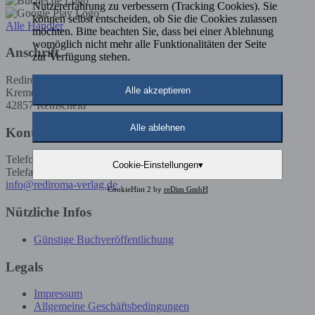
Nutzererfahrung zu verbessern (Tracking Cookies). Sie
können selbst entscheiden, ob Sie die Cookies zulassen
Alle Händler
möchten. Bitte beachten Sie, dass bei einer Ablehnung
womöglich nicht mehr alle Funktionalitäten der Seite
Anschrift
zur Verfügung stehen.
Rediroma-Verlag
Alle akzeptieren
Kremenholler Str. 53
42857 Remscheid
Alle ablehnen
Kontakt
Telefon: 02191 / 5923585
Cookie-Einstellungen
▾
Telefax: 02191 / 5923586
info@rediroma-verlag.de
CookieHint 2 by
reDim GmbH
Nützliche Infos
Günstige Buchveröffentlichung
Legals
Impressum
Allgemeine Geschäftsbedingungen