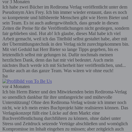
vor 3 Monaten
Ich habe zwei Bücher im Rediroma Verlag veröffentlicht unter dem
Pseudonym Alex Frey. Ich bin immer wieder erstaunt, dass es noch
so kompetente und hilfsbereite Menschen gibt wie Herrn Bieter und
sein Team. Es ist auch außergewöhnlich, dass gerade in diesen
Zeiten die Preise für die Veröffentlichungen nicht gestiegen, sondern
fair geblieben sind. Hut ab! Ich glaube, dieses Mal habe ich viel
Arbeit gemacht, weil ich das Titelbild selbst gestaltet habe, aber mit
der Übermittlungstechnik in den Verlag nicht zurechtgekommen bin.
Mit viel Geduld hat Herr Bieter so lange Tipps gegeben, bis es
letztendlich selbst mir gelungen ist. Dafür nochmals meinen
herzlichen Dank, denn das hat mir viel bedeutet. Auch mein
nächstes Buch werde ich mit Sicherheit hier veröffentlichen, und...
Danke auch an das ganze Team. Was wären wir ohne euch!
Isa
vor 4 Monaten
Ich bin Herrn Bieter und den Mitwirkenden beim Rediroma-Verlag
so unendlich dankbar für ihre umfangreiche und mühevolle
Unterstützung! Ohne den Rediroma-Verlag wüsste ich immer noch
nicht, wie ich mein erstes Buchprojekt hätte realisieren können. Das
Verlagskonzept füllt eine Lücke auf dem Markt: eine
Buchveröffentlichung durchführen zu können, ohne dabei unter
Stress und Zeitdruck setzende Verträge abschließen und womöglich
Kompromisse im Inhalt eingehen zu müssen; aber zeitgleich auch