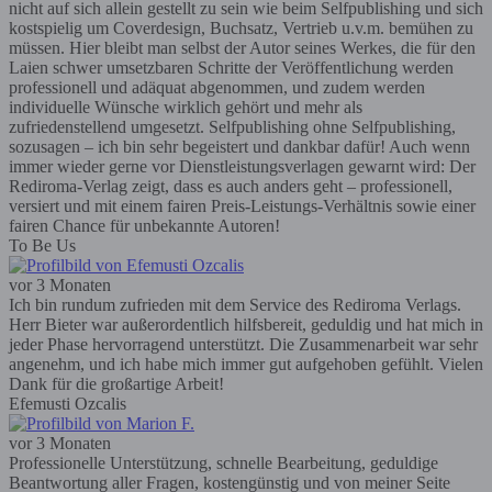
nicht auf sich allein gestellt zu sein wie beim Selfpublishing und sich
kostspielig um Coverdesign, Buchsatz, Vertrieb u.v.m. bemühen zu
müssen. Hier bleibt man selbst der Autor seines Werkes, die für den
Laien schwer umsetzbaren Schritte der Veröffentlichung werden
professionell und adäquat abgenommen, und zudem werden
individuelle Wünsche wirklich gehört und mehr als
zufriedenstellend umgesetzt. Selfpublishing ohne Selfpublishing,
sozusagen – ich bin sehr begeistert und dankbar dafür! Auch wenn
immer wieder gerne vor Dienstleistungsverlagen gewarnt wird: Der
Rediroma-Verlag zeigt, dass es auch anders geht – professionell,
versiert und mit einem fairen Preis-Leistungs-Verhältnis sowie einer
fairen Chance für unbekannte Autoren!
To Be Us
vor 3 Monaten
Ich bin rundum zufrieden mit dem Service des Rediroma Verlags.
Herr Bieter war außerordentlich hilfsbereit, geduldig und hat mich in
jeder Phase hervorragend unterstützt. Die Zusammenarbeit war sehr
angenehm, und ich habe mich immer gut aufgehoben gefühlt. Vielen
Dank für die großartige Arbeit!
Efemusti Ozcalis
vor 3 Monaten
Professionelle Unterstützung, schnelle Bearbeitung, geduldige
Beantwortung aller Fragen, kostengünstig und von meiner Seite